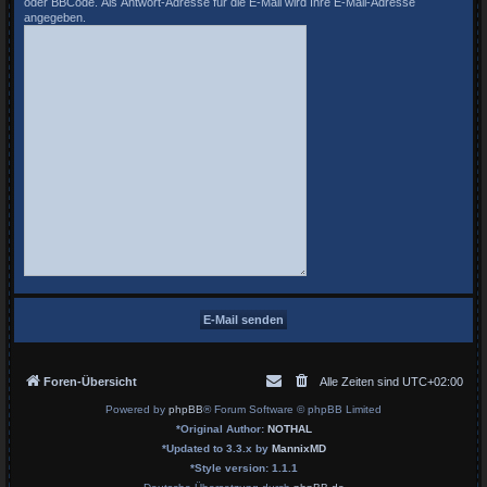
oder BBCode. Als Antwort-Adresse für die E-Mail wird Ihre E-Mail-Adresse
angegeben.
Foren-Übersicht
Alle Zeiten sind
UTC+02:00
Powered by
phpBB
® Forum Software © phpBB Limited
*
Original Author:
NOTHAL
*
Updated to 3.3.x by
MannixMD
*
Style version: 1.1.1