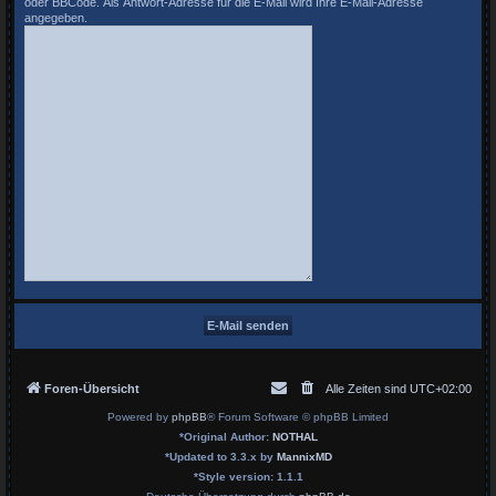
oder BBCode. Als Antwort-Adresse für die E-Mail wird Ihre E-Mail-Adresse
angegeben.
Foren-Übersicht
Alle Zeiten sind
UTC+02:00
Powered by
phpBB
® Forum Software © phpBB Limited
*
Original Author:
NOTHAL
*
Updated to 3.3.x by
MannixMD
*
Style version: 1.1.1