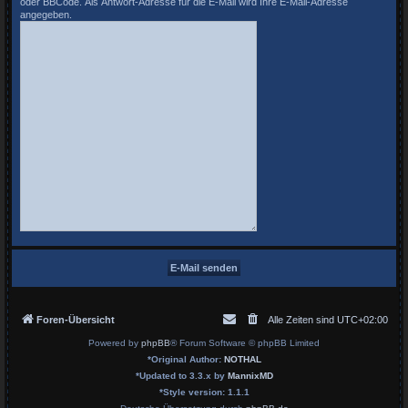
oder BBCode. Als Antwort-Adresse für die E-Mail wird Ihre E-Mail-Adresse
angegeben.
Foren-Übersicht
Alle Zeiten sind
UTC+02:00
Powered by
phpBB
® Forum Software © phpBB Limited
*
Original Author:
NOTHAL
*
Updated to 3.3.x by
MannixMD
*
Style version: 1.1.1