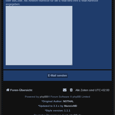
oder BBCode. Als Antwort-Adresse für die E-Mail wird Ihre E-Mail-Adresse
angegeben.
Foren-Übersicht
Alle Zeiten sind
UTC+02:00
Powered by
phpBB
® Forum Software © phpBB Limited
*
Original Author:
NOTHAL
*
Updated to 3.3.x by
MannixMD
*
Style version: 1.1.1