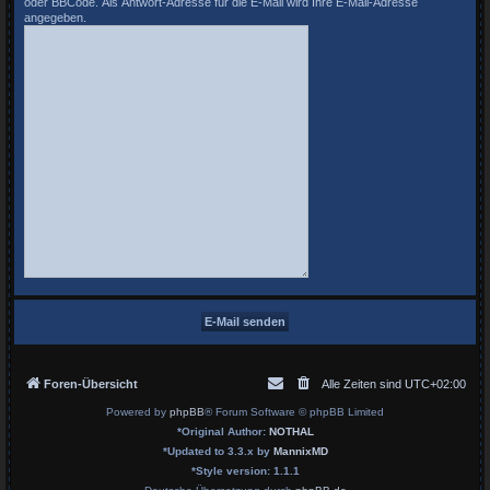
oder BBCode. Als Antwort-Adresse für die E-Mail wird Ihre E-Mail-Adresse
angegeben.
Foren-Übersicht
Alle Zeiten sind
UTC+02:00
Powered by
phpBB
® Forum Software © phpBB Limited
*
Original Author:
NOTHAL
*
Updated to 3.3.x by
MannixMD
*
Style version: 1.1.1