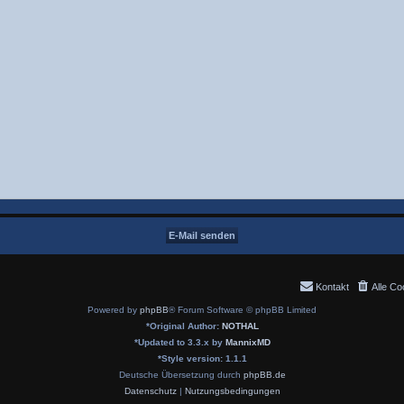
Kontakt
Alle Co
Powered by
phpBB
® Forum Software © phpBB Limited
*
Original Author:
NOTHAL
*
Updated to 3.3.x by
MannixMD
*
Style version: 1.1.1
Deutsche Übersetzung durch
phpBB.de
Datenschutz
|
Nutzungsbedingungen