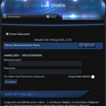
Lux Vitalis
Anmelden
Registrieren
FAQ
Foren-Übersicht
Aktuelle Zeit: 09 Aug 2026, 12:32
Dieses Board hat keine Foren.
ANMELDEN
•
REGISTRIEREN
Benutzername:
Passwort:
Ich habe mein Passwort vergessen
Angemeldet bleiben
WER IST ONLINE?
Insgesamt sind
15
Besucher online :: 1 sichtbares Mitglied, 0 unsichtbare Mitglieder
und 14 Gäste (basierend auf den aktiven Besuchern der letzten 5 Minuten)