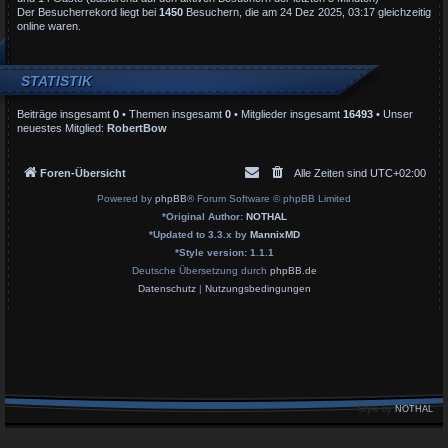
Der Besucherrekord liegt bei
1450
Besuchern, die am 24 Dez 2025, 03:17 gleichzeitig
online waren.
STATISTIK
Beiträge insgesamt
0
• Themen insgesamt
0
• Mitglieder insgesamt
16493
• Unser
neuestes Mitglied:
RobertBow
Foren-Übersicht
Alle Zeiten sind
UTC+02:00
Powered by
phpBB
® Forum Software © phpBB Limited
*
Original Author:
NOTHAL
*
Updated to 3.3.x by
MannixMD
*
Style version: 1.1.1
Deutsche Übersetzung durch
phpBB.de
Datenschutz
|
Nutzungsbedingungen
Style by
NOTHAL