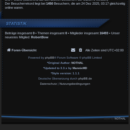
Der Besucherrekord liegt bei
1450
Besuchern, die am 24 Dez 2025, 03:17 gleichzeitig
online waren.
STATISTIK
Beiträge insgesamt
0
• Themen insgesamt
0
• Mitglieder insgesamt
16493
• Unser
neuestes Mitglied:
RobertBow
Foren-Übersicht
Alle Zeiten sind
UTC+02:00
Powered by
phpBB
® Forum Software © phpBB Limited
*
Original Author:
NOTHAL
*
Updated to 3.3.x by
MannixMD
*
Style version: 1.1.1
Deutsche Übersetzung durch
phpBB.de
Datenschutz
|
Nutzungsbedingungen
Style by
NOTHAL