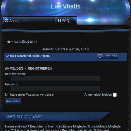
Lux Vitalis
Anmelden
Registrieren
FAQ
Foren-Übersicht
Aktuelle Zeit: 09 Aug 2026, 12:50
Dieses Board hat keine Foren.
ANMELDEN
•
REGISTRIEREN
Benutzername:
Passwort:
Ich habe mein Passwort vergessen
Angemeldet bleiben
WER IST ONLINE?
Insgesamt sind
7
Besucher online :: 0 sichtbare Mitglieder, 0 unsichtbare Mitglieder
und 7 Gäste (basierend auf den aktiven Besuchern der letzten 5 Minuten)