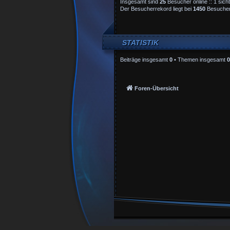
Insgesamt sind
25
Besucher online :: 1 sich
Der Besucherrekord liegt bei
1450
Besuchern
STATISTIK
Beiträge insgesamt
0
• Themen insgesamt
0
Foren-Übersicht