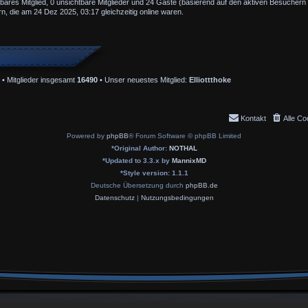
tbares Mitglied, 0 unsichtbare Mitglieder und 24 Gäste (basierend auf den aktiven Besuchern 
, die am 24 Dez 2025, 03:17 gleichzeitig online waren.
• Mitglieder insgesamt
16490
• Unser neuestes Mitglied:
Elliottthoke
Kontakt
Alle Co
Powered by
phpBB
® Forum Software © phpBB Limited
*
Original Author:
NOTHAL
*
Updated to 3.3.x by
MannixMD
*
Style version: 1.1.1
Deutsche Übersetzung durch
phpBB.de
Datenschutz
|
Nutzungsbedingungen