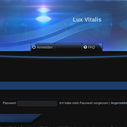
Lux Vitalis
Anmelden
Registrieren
FAQ
Passwort:
Ich habe mein Passwort vergessen
|
Angemeldet