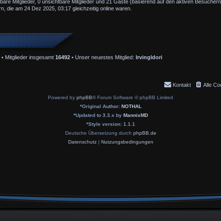
tbare Mitglieder, 0 unsichtbare Mitglieder und 21 Gäste (basierend auf den aktiven Besuchern
, die am 24 Dez 2025, 03:17 gleichzeitig online waren.
• Mitglieder insgesamt
16492
• Unser neuestes Mitglied:
IrvingIdori
Kontakt
Alle Co
Powered by
phpBB
® Forum Software © phpBB Limited
*
Original Author:
NOTHAL
*
Updated to 3.3.x by
MannixMD
*
Style version: 1.1.1
Deutsche Übersetzung durch
phpBB.de
Datenschutz
|
Nutzungsbedingungen