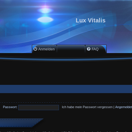
Lux Vitalis
Anmelden
Registrieren
FAQ
Passwort:
Ich habe mein Passwort vergessen
|
Angemeldet