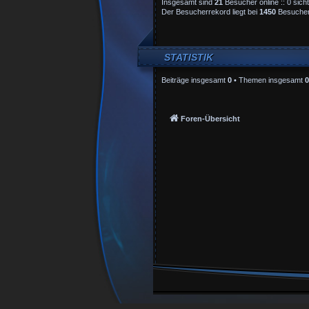
Insgesamt sind
21
Besucher online :: 0 sich
Der Besucherrekord liegt bei
1450
Besuchern
STATISTIK
Beiträge insgesamt
0
• Themen insgesamt
0
Foren-Übersicht