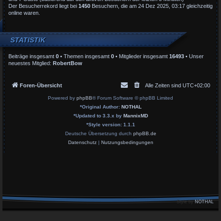
Der Besucherrekord liegt bei
1450
Besuchern, die am 24 Dez 2025, 03:17 gleichzeitig
online waren.
STATISTIK
Beiträge insgesamt
0
• Themen insgesamt
0
• Mitglieder insgesamt
16493
• Unser
neuestes Mitglied:
RobertBow
Foren-Übersicht
Alle Zeiten sind
UTC+02:00
Powered by
phpBB
® Forum Software © phpBB Limited
*
Original Author:
NOTHAL
*
Updated to 3.3.x by
MannixMD
*
Style version: 1.1.1
Deutsche Übersetzung durch
phpBB.de
Datenschutz
|
Nutzungsbedingungen
Style by
NOTHAL