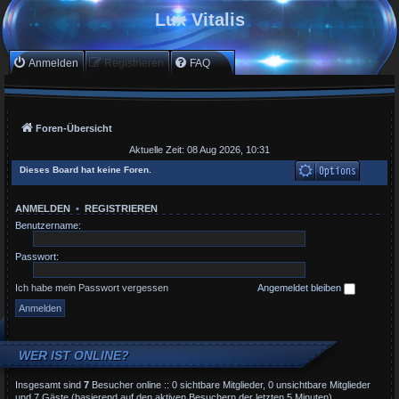
Lux Vitalis
Anmelden
Registrieren
FAQ
Foren-Übersicht
Aktuelle Zeit: 08 Aug 2026, 10:31
Dieses Board hat keine Foren.
ANMELDEN
•
REGISTRIEREN
Benutzername:
Passwort:
Ich habe mein Passwort vergessen
Angemeldet bleiben
WER IST ONLINE?
Insgesamt sind
7
Besucher online :: 0 sichtbare Mitglieder, 0 unsichtbare Mitglieder
und 7 Gäste (basierend auf den aktiven Besuchern der letzten 5 Minuten)