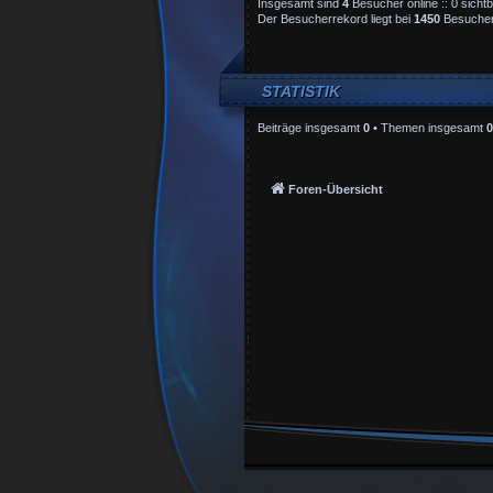
Insgesamt sind
4
Besucher online :: 0 sicht
Der Besucherrekord liegt bei
1450
Besuchern
STATISTIK
Beiträge insgesamt
0
• Themen insgesamt
0
Foren-Übersicht