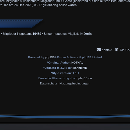
bare Mitglieder, 0 unsichtbare Mitglieder und 4 Gäste (basierend auf den aktiven Besuchern de
, die am 24 Dez 2025, 03:17 gleichzeitig online waren.
• Mitglieder insgesamt
16489
• Unser neuestes Mitglied:
jmDrefs
Kontakt
Alle Co
Powered by
phpBB
® Forum Software © phpBB Limited
*
Original Author:
NOTHAL
*
Updated to 3.3.x by
MannixMD
*
Style version: 1.1.1
Deutsche Übersetzung durch
phpBB.de
Datenschutz
|
Nutzungsbedingungen