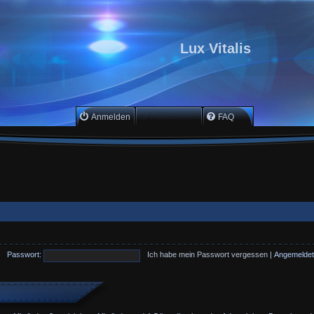
Lux Vitalis
Anmelden
Registrieren
FAQ
Passwort:
Ich habe mein Passwort vergessen
|
Angemeldet