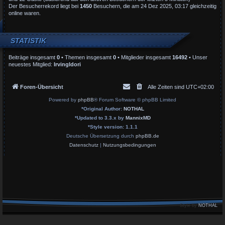
Der Besucherrekord liegt bei
1450
Besuchern, die am 24 Dez 2025, 03:17 gleichzeitig
online waren.
STATISTIK
Beiträge insgesamt
0
• Themen insgesamt
0
• Mitglieder insgesamt
16492
• Unser
neuestes Mitglied:
IrvingIdori
Foren-Übersicht
Alle Zeiten sind
UTC+02:00
Powered by
phpBB
® Forum Software © phpBB Limited
*
Original Author:
NOTHAL
*
Updated to 3.3.x by
MannixMD
*
Style version: 1.1.1
Deutsche Übersetzung durch
phpBB.de
Datenschutz
|
Nutzungsbedingungen
Style by
NOTHAL