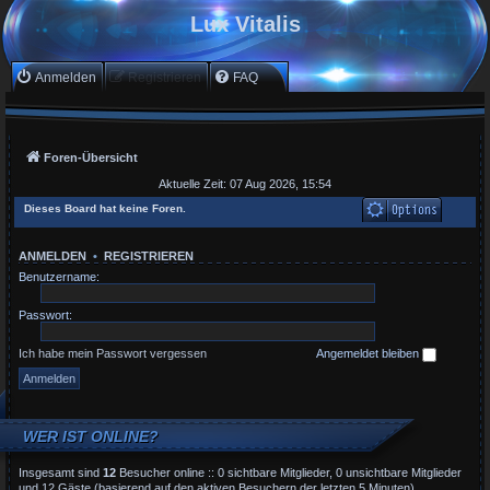
Lux Vitalis
Anmelden
Registrieren
FAQ
Foren-Übersicht
Aktuelle Zeit: 07 Aug 2026, 15:54
Dieses Board hat keine Foren.
ANMELDEN
•
REGISTRIEREN
Benutzername:
Passwort:
Ich habe mein Passwort vergessen
Angemeldet bleiben
WER IST ONLINE?
Insgesamt sind
12
Besucher online :: 0 sichtbare Mitglieder, 0 unsichtbare Mitglieder
und 12 Gäste (basierend auf den aktiven Besuchern der letzten 5 Minuten)