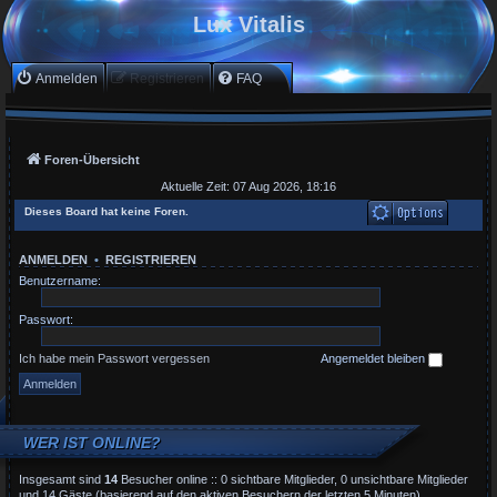
Lux Vitalis
Anmelden
Registrieren
FAQ
Foren-Übersicht
Aktuelle Zeit: 07 Aug 2026, 18:16
Dieses Board hat keine Foren.
ANMELDEN
•
REGISTRIEREN
Benutzername:
Passwort:
Ich habe mein Passwort vergessen
Angemeldet bleiben
WER IST ONLINE?
Insgesamt sind
14
Besucher online :: 0 sichtbare Mitglieder, 0 unsichtbare Mitglieder
und 14 Gäste (basierend auf den aktiven Besuchern der letzten 5 Minuten)