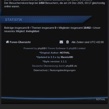
Der Besucherrekord liegt bei
1450
Besuchern, die am 24 Dez 2025, 03:17 gleichzeitig
online waren.
STATISTIK
Beiträge insgesamt
0
• Themen insgesamt
0
• Mitglieder insgesamt
16492
• Unser
neuestes Mitglied:
IrvingIdori
Foren-Übersicht
Alle Zeiten sind
UTC+02:00
Powered by
phpBB
® Forum Software © phpBB Limited
*
Original Author:
NOTHAL
*
Updated to 3.3.x by
MannixMD
*
Style version: 1.1.1
Deutsche Übersetzung durch
phpBB.de
Datenschutz
|
Nutzungsbedingungen
Style by
NOTHAL