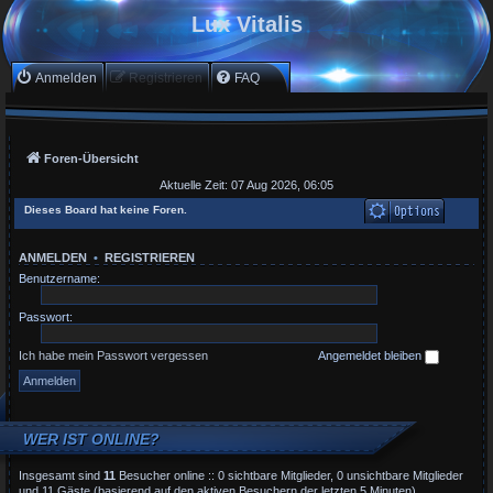
Lux Vitalis
Anmelden
Registrieren
FAQ
Foren-Übersicht
Aktuelle Zeit: 07 Aug 2026, 06:05
Dieses Board hat keine Foren.
ANMELDEN
•
REGISTRIEREN
Benutzername:
Passwort:
Ich habe mein Passwort vergessen
Angemeldet bleiben
WER IST ONLINE?
Insgesamt sind
11
Besucher online :: 0 sichtbare Mitglieder, 0 unsichtbare Mitglieder
und 11 Gäste (basierend auf den aktiven Besuchern der letzten 5 Minuten)