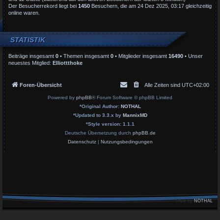
Der Besucherrekord liegt bei
1450
Besuchern, die am 24 Dez 2025, 03:17 gleichzeitig
online waren.
STATISTIK
Beiträge insgesamt
0
• Themen insgesamt
0
• Mitglieder insgesamt
16490
• Unser
neuestes Mitglied:
Elliottthoke
Foren-Übersicht
Alle Zeiten sind
UTC+02:00
Powered by
phpBB
® Forum Software © phpBB Limited
*
Original Author:
NOTHAL
*
Updated to 3.3.x by
MannixMD
*
Style version: 1.1.1
Deutsche Übersetzung durch
phpBB.de
Datenschutz
|
Nutzungsbedingungen
Style by
NOTHAL