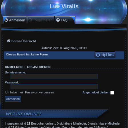
Lux Vitalis
Anmelden
Registrieren
FAQ
Foren-Übersicht
Aktuelle Zeit: 09 Aug 2026, 01:39
Dieses Board hat keine Foren.
ANMELDEN
•
REGISTRIEREN
Benutzername:
Passwort:
Ich habe mein Passwort vergessen
Angemeldet bleiben
WER IST ONLINE?
Insgesamt sind
21
Besucher online :: 0 sichtbare Mitglieder, 0 unsichtbare Mitglieder
und 21 Gäste (basierend auf den aktiven Besuchern der letzten 5 Minuten)