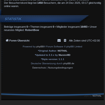
Der Besucherrekord liegt bei
1450
Besuchern, die am 24 Dez 2025, 03:17 gleichzeitig
online waren.
STATISTIK
Beiträge insgesamt
0
• Themen insgesamt
0
• Mitglieder insgesamt
16493
• Unser
neuestes Mitglied:
RobertBow
Foren-Übersicht
Alle Zeiten sind
UTC+02:00
Powered by
phpBB
® Forum Software © phpBB Limited
*
Original Author:
NOTHAL
*
Updated to 3.3.x by
MannixMD
*
Style version: 1.1.1
Deutsche Übersetzung durch
phpBB.de
Datenschutz
|
Nutzungsbedingungen
Style by
NOTHAL