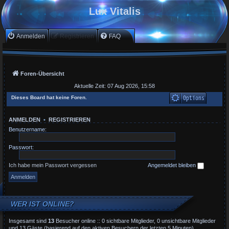
Lux Vitalis
Anmelden
Registrieren
FAQ
Foren-Übersicht
Aktuelle Zeit: 07 Aug 2026, 15:58
Dieses Board hat keine Foren.
ANMELDEN
•
REGISTRIEREN
Benutzername:
Passwort:
Ich habe mein Passwort vergessen
Angemeldet bleiben
WER IST ONLINE?
Insgesamt sind
13
Besucher online :: 0 sichtbare Mitglieder, 0 unsichtbare Mitglieder
und 13 Gäste (basierend auf den aktiven Besuchern der letzten 5 Minuten)