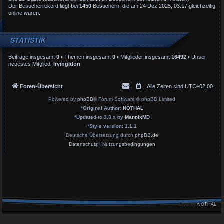
Der Besucherrekord liegt bei
1450
Besuchern, die am 24 Dez 2025, 03:17 gleichzeitig
online waren.
STATISTIK
Beiträge insgesamt
0
• Themen insgesamt
0
• Mitglieder insgesamt
16492
• Unser
neuestes Mitglied:
IrvingIdori
Foren-Übersicht
Alle Zeiten sind
UTC+02:00
Powered by
phpBB
® Forum Software © phpBB Limited
*
Original Author:
NOTHAL
*
Updated to 3.3.x by
MannixMD
*
Style version: 1.1.1
Deutsche Übersetzung durch
phpBB.de
Datenschutz
|
Nutzungsbedingungen
Style by
NOTHAL