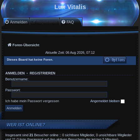
Lux Vitalis
Anmelden
Registrieren
FAQ
Foren-Übersicht
Aktuelle Zeit: 06 Aug 2026, 07:12
Dieses Board hat keine Foren.
ANMELDEN
•
REGISTRIEREN
Benutzername:
Passwort:
Ich habe mein Passwort vergessen
Angemeldet bleiben
WER IST ONLINE?
Insgesamt sind
21
Besucher online :: 0 sichtbare Mitglieder, 0 unsichtbare Mitglieder
und 21 Gäste (basierend auf den aktiven Besuchern der letzten 5 Minuten)