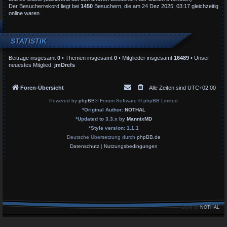
Der Besucherrekord liegt bei
1450
Besuchern, die am 24 Dez 2025, 03:17 gleichzeitig
online waren.
STATISTIK
Beiträge insgesamt
0
• Themen insgesamt
0
• Mitglieder insgesamt
16489
• Unser
neuestes Mitglied:
jmDrefs
Foren-Übersicht
Alle Zeiten sind
UTC+02:00
Powered by
phpBB
® Forum Software © phpBB Limited
*
Original Author:
NOTHAL
*
Updated to 3.3.x by
MannixMD
*
Style version: 1.1.1
Deutsche Übersetzung durch
phpBB.de
Datenschutz
|
Nutzungsbedingungen
Style by
NOTHAL