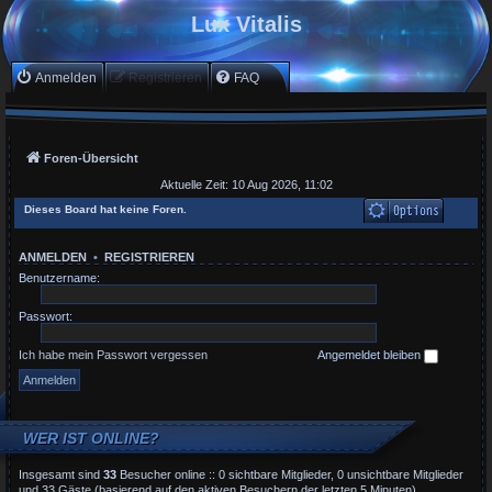
Lux Vitalis
Anmelden
Registrieren
FAQ
Foren-Übersicht
Aktuelle Zeit: 10 Aug 2026, 11:02
Dieses Board hat keine Foren.
ANMELDEN
•
REGISTRIEREN
Benutzername:
Passwort:
Ich habe mein Passwort vergessen
Angemeldet bleiben
WER IST ONLINE?
Insgesamt sind
33
Besucher online :: 0 sichtbare Mitglieder, 0 unsichtbare Mitglieder
und 33 Gäste (basierend auf den aktiven Besuchern der letzten 5 Minuten)