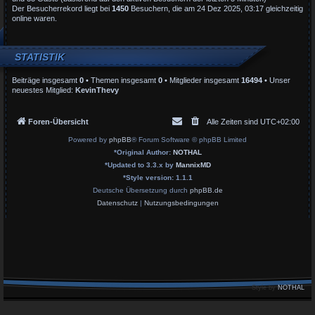
Der Besucherrekord liegt bei
1450
Besuchern, die am 24 Dez 2025, 03:17 gleichzeitig
online waren.
STATISTIK
Beiträge insgesamt
0
• Themen insgesamt
0
• Mitglieder insgesamt
16494
• Unser
neuestes Mitglied:
KevinThevy
Foren-Übersicht
Alle Zeiten sind
UTC+02:00
Powered by
phpBB
® Forum Software © phpBB Limited
*
Original Author:
NOTHAL
*
Updated to 3.3.x by
MannixMD
*
Style version: 1.1.1
Deutsche Übersetzung durch
phpBB.de
Datenschutz
|
Nutzungsbedingungen
Style by
NOTHAL