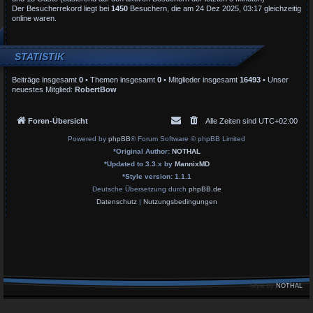
Der Besucherrekord liegt bei
1450
Besuchern, die am 24 Dez 2025, 03:17 gleichzeitig
online waren.
STATISTIK
Beiträge insgesamt
0
• Themen insgesamt
0
• Mitglieder insgesamt
16493
• Unser
neuestes Mitglied:
RobertBow
Foren-Übersicht
Alle Zeiten sind
UTC+02:00
Powered by
phpBB
® Forum Software © phpBB Limited
*
Original Author:
NOTHAL
*
Updated to 3.3.x by
MannixMD
*
Style version: 1.1.1
Deutsche Übersetzung durch
phpBB.de
Datenschutz
|
Nutzungsbedingungen
Style by
NOTHAL