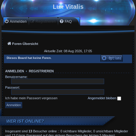
Lux Vitalis
Anmelden
Registrieren
FAQ
Foren-Übersicht
Aktuelle Zeit: 08 Aug 2026, 17:05
Dieses Board hat keine Foren.
ANMELDEN
•
REGISTRIEREN
Benutzername:
Passwort:
Ich habe mein Passwort vergessen
Angemeldet bleiben
WER IST ONLINE?
Insgesamt sind
13
Besucher online :: 0 sichtbare Mitglieder, 0 unsichtbare Mitglieder
und 13 Gäste (basierend auf den aktiven Besuchern der letzten 5 Minuten)