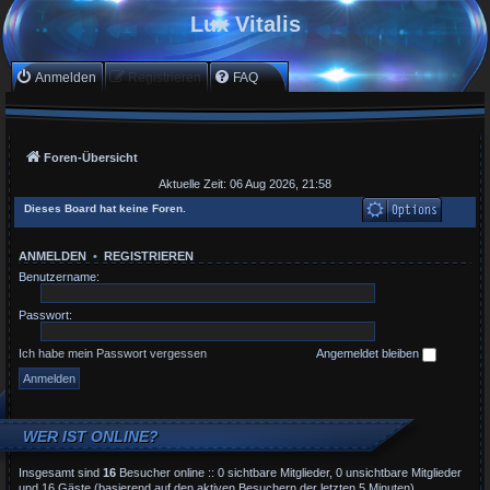
Lux Vitalis
Anmelden
Registrieren
FAQ
Foren-Übersicht
Aktuelle Zeit: 06 Aug 2026, 21:58
Dieses Board hat keine Foren.
ANMELDEN
•
REGISTRIEREN
Benutzername:
Passwort:
Ich habe mein Passwort vergessen
Angemeldet bleiben
WER IST ONLINE?
Insgesamt sind
16
Besucher online :: 0 sichtbare Mitglieder, 0 unsichtbare Mitglieder
und 16 Gäste (basierend auf den aktiven Besuchern der letzten 5 Minuten)