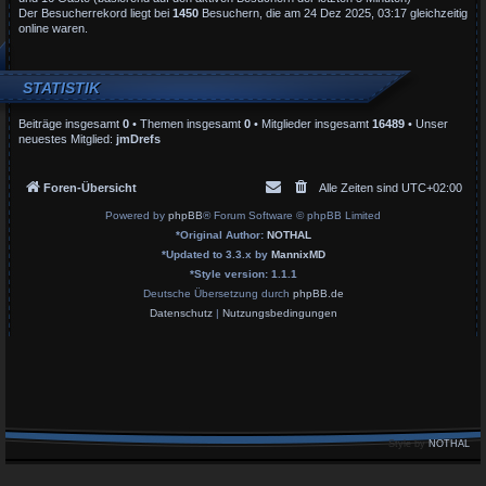
Der Besucherrekord liegt bei
1450
Besuchern, die am 24 Dez 2025, 03:17 gleichzeitig
online waren.
STATISTIK
Beiträge insgesamt
0
• Themen insgesamt
0
• Mitglieder insgesamt
16489
• Unser
neuestes Mitglied:
jmDrefs
Foren-Übersicht
Alle Zeiten sind
UTC+02:00
Powered by
phpBB
® Forum Software © phpBB Limited
*
Original Author:
NOTHAL
*
Updated to 3.3.x by
MannixMD
*
Style version: 1.1.1
Deutsche Übersetzung durch
phpBB.de
Datenschutz
|
Nutzungsbedingungen
Style by
NOTHAL