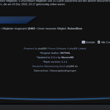
tbare Mitglieder, 0 unsichtbare Mitglieder und 15 Gäste (basierend auf den aktiven Besuchern
, die am 24 Dez 2025, 03:17 gleichzeitig online waren.
• Mitglieder insgesamt
16493
• Unser neuestes Mitglied:
RobertBow
Kontakt
Alle Co
Powered by
phpBB
® Forum Software © phpBB Limited
*
Original Author:
NOTHAL
*
Updated to 3.3.x by
MannixMD
*
Style version: 1.1.1
Deutsche Übersetzung durch
phpBB.de
Datenschutz
|
Nutzungsbedingungen