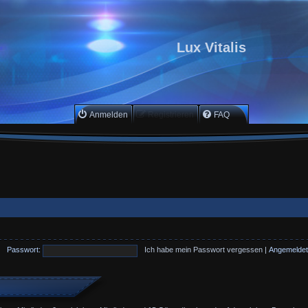
Lux Vitalis
Anmelden
Registrieren
FAQ
Passwort:
Ich habe mein Passwort vergessen
|
Angemeldet