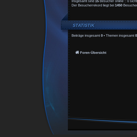
Insgesamt sind
15
Besucher online :: 0 sich
Der Besucherrekord liegt bei
1450
Besuchern
STATISTIK
Beiträge insgesamt
0
• Themen insgesamt
0
Foren-Übersicht