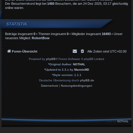
Der Besucherrekord liegt bei
1450
Besuchern, die am 24 Dez 2025, 03:17 gleichzeitig
online waren.
STATISTIK
Beiträge insgesamt
0
• Themen insgesamt
0
• Mitglieder insgesamt
16493
• Unser
neuestes Mitglied:
RobertBow
Foren-Übersicht
Alle Zeiten sind
UTC+02:00
Powered by
phpBB
® Forum Software © phpBB Limited
*
Original Author:
NOTHAL
*
Updated to 3.3.x by
MannixMD
*
Style version: 1.1.1
Deutsche Übersetzung durch
phpBB.de
Datenschutz
|
Nutzungsbedingungen
Style by
NOTHAL