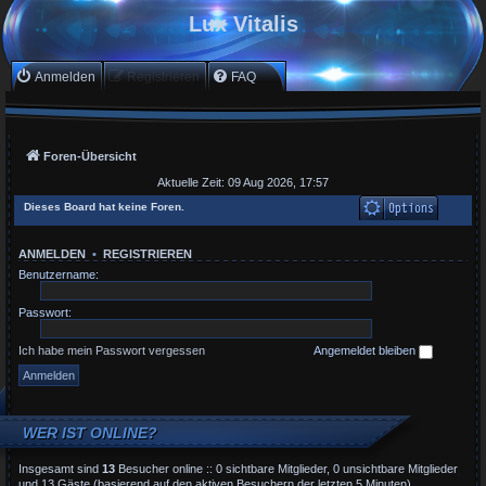
Lux Vitalis
Anmelden
Registrieren
FAQ
Foren-Übersicht
Aktuelle Zeit: 09 Aug 2026, 17:57
Dieses Board hat keine Foren.
ANMELDEN
•
REGISTRIEREN
Benutzername:
Passwort:
Ich habe mein Passwort vergessen
Angemeldet bleiben
WER IST ONLINE?
Insgesamt sind
13
Besucher online :: 0 sichtbare Mitglieder, 0 unsichtbare Mitglieder
und 13 Gäste (basierend auf den aktiven Besuchern der letzten 5 Minuten)