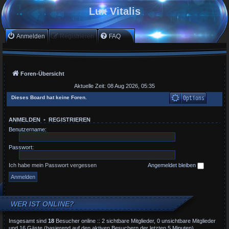
Lux Vitalis
Anmelden
Registrieren
FAQ
Foren-Übersicht
Aktuelle Zeit: 08 Aug 2026, 05:35
Dieses Board hat keine Foren.
ANMELDEN
•
REGISTRIEREN
Benutzername:
Passwort:
Ich habe mein Passwort vergessen
Angemeldet bleiben
WER IST ONLINE?
Insgesamt sind
18
Besucher online :: 2 sichtbare Mitglieder, 0 unsichtbare Mitglieder
und 16 Gäste (basierend auf den aktiven Besuchern der letzten 5 Minuten)