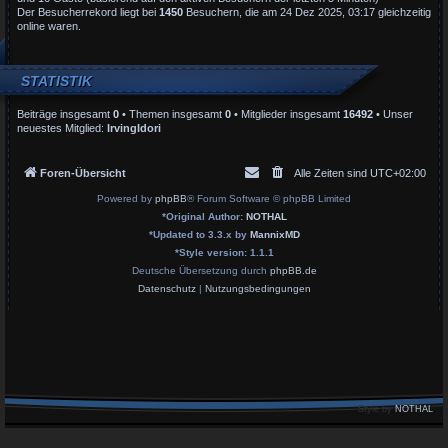
Der Besucherrekord liegt bei
1450
Besuchern, die am 24 Dez 2025, 03:17 gleichzeitig
online waren.
STATISTIK
Beiträge insgesamt
0
• Themen insgesamt
0
• Mitglieder insgesamt
16492
• Unser
neuestes Mitglied:
IrvingIdori
Foren-Übersicht
Alle Zeiten sind
UTC+02:00
Powered by
phpBB
® Forum Software © phpBB Limited
*
Original Author:
NOTHAL
*
Updated to 3.3.x by
MannixMD
*
Style version: 1.1.1
Deutsche Übersetzung durch
phpBB.de
Datenschutz
|
Nutzungsbedingungen
Style by
NOTHAL