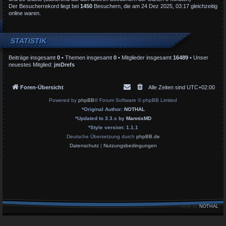
Der Besucherrekord liegt bei
1450
Besuchern, die am 24 Dez 2025, 03:17 gleichzeitig
online waren.
STATISTIK
Beiträge insgesamt
0
• Themen insgesamt
0
• Mitglieder insgesamt
16489
• Unser
neuestes Mitglied:
jmDrefs
Foren-Übersicht
Alle Zeiten sind
UTC+02:00
Powered by
phpBB
® Forum Software © phpBB Limited
*
Original Author:
NOTHAL
*
Updated to 3.3.x by
MannixMD
*
Style version: 1.1.1
Deutsche Übersetzung durch
phpBB.de
Datenschutz
|
Nutzungsbedingungen
Style by
NOTHAL