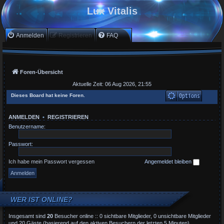
Lux Vitalis
Anmelden
Registrieren
FAQ
Foren-Übersicht
Aktuelle Zeit: 06 Aug 2026, 21:55
Dieses Board hat keine Foren.
ANMELDEN
•
REGISTRIEREN
Benutzername:
Passwort:
Ich habe mein Passwort vergessen
Angemeldet bleiben
WER IST ONLINE?
Insgesamt sind
20
Besucher online :: 0 sichtbare Mitglieder, 0 unsichtbare Mitglieder
und 20 Gäste (basierend auf den aktiven Besuchern der letzten 5 Minuten)