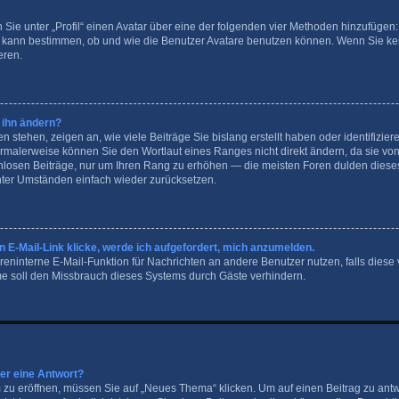
 Sie unter „Profil“ einen Avatar über eine der folgenden vier Methoden hinzufügen:
 kann bestimmen, ob und wie die Benutzer Avatare benutzen können. Wenn Sie kei
eren.
 ihn ändern?
stehen, zeigen an, wie viele Beiträge Sie bislang erstellt haben oder identifizie
malerweise können Sie den Wortlaut eines Ranges nicht direkt ändern, da sie von 
nnlosen Beiträge, nur um Ihren Rang zu erhöhen — die meisten Foren dulden dieses
nter Umständen einfach wieder zurücksetzen.
 E-Mail-Link klicke, werde ich aufgefordert, mich anzumelden.
foreninterne E-Mail-Funktion für Nachrichten an andere Benutzer nutzen, falls diese
e soll den Missbrauch dieses Systems durch Gäste verhindern.
der eine Antwort?
u eröffnen, müssen Sie auf „Neues Thema“ klicken. Um auf einen Beitrag zu antw