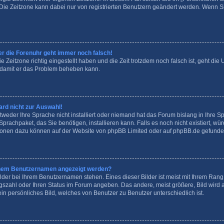
n. Die Zeitzone kann dabei nur von registrierten Benutzern geändert werden. Wenn Sie 
ber die Forenuhr geht immer noch falsch!
e Zeitzone richtig eingestellt haben und die Zeit trotzdem noch falsch ist, geht die 
, damit er das Problem beheben kann.
rd nicht zur Auswahl!
tweder Ihre Sprache nicht installiert oder niemand hat das Forum bislang in Ihre S
Sprachpaket, das Sie benötigen, installieren kann. Falls es noch nicht existiert, wü
ionen dazu können auf der Website von
phpBB Limited
oder auf
phpBB.de
gefunde
meinem Benutzernamen angezeigt werden?
lder bei Ihrem Benutzernamen stehen. Eines dieser Bilder ist meist mit Ihrem Rang v
agszahl oder Ihren Status im Forum angeben. Das andere, meist größere, Bild wird a
ein persönliches Bild, welches von Benutzer zu Benutzer unterschiedlich ist.