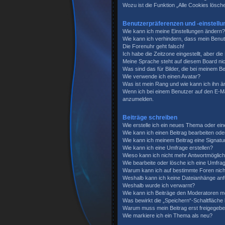
Wozu ist die Funktion „Alle Cookies lösch
Benutzerpräferenzen und -einstellu
Wie kann ich meine Einstellungen ändern?
Wie kann ich verhindern, dass mein Benut
Die Forenuhr geht falsch!
Ich habe die Zeitzone eingestellt, aber di
Meine Sprache steht auf diesem Board nic
Was sind das für Bilder, die bei meinem
Wie verwende ich einen Avatar?
Was ist mein Rang und wie kann ich ihn 
Wenn ich bei einem Benutzer auf den E-Mai
anzumelden.
Beiträge schreiben
Wie erstelle ich ein neues Thema oder ein
Wie kann ich einen Beitrag bearbeiten od
Wie kann ich meinem Beitrag eine Signatu
Wie kann ich eine Umfrage erstellen?
Wieso kann ich nicht mehr Antwortmöglichk
Wie bearbeite oder lösche ich eine Umfra
Warum kann ich auf bestimmte Foren nich
Weshalb kann ich keine Dateianhänge an
Weshalb wurde ich verwarnt?
Wie kann ich Beiträge den Moderatoren m
Was bewirkt die „Speichern“-Schaltfläche
Warum muss mein Beitrag erst freigegeb
Wie markiere ich ein Thema als neu?