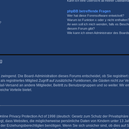
Kann ich eine Übersicht all meiner Dateianh
phpBB betreffende Fragen
Wer hat diese Forensoftware entwickelt?
Warum ist Funktion x oder y nicht enthalten
?
An wen soll ich mich wenden, falls es Besch
diesem Forum gibt?
Wie kann ich einen Administrator des Boards
ng
t zwingend. Die Board-Administration dieses Forums entscheidet, ob Sie registrier
 als registriertes Mitglied Zugriff auf zusätzliche Funktionen, die Gästen nicht zur 
Mail-Versand an andere Mitglieder, Beitritt zu Benutzergruppen und so weiter. Wir
eiche Vorteile bietet.
ine Privacy Protection Act of 1998 (deutsch: Gesetz zum Schutz der Privatsphäre v
egt, dass Websites, die möglicherweise persönliche Daten von Kindern unter 13 J
der Erziehungsberechtigten benötigen. Wenn Sie sich unsicher sind, ob dies auf Si