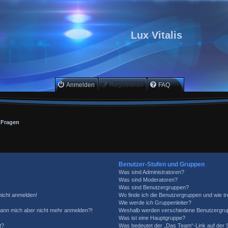
Lux Vitalis
Anmelden
Registrieren
FAQ
e Fragen
Benutzer-Stufen und Gruppen
Was sind Administratoren?
Was sind Moderatoren?
Was sind Benutzergruppen?
 nicht anmelden!
Wo finde ich die Benutzergruppen und wie tre
Wie werde ich Gruppenleiter?
, kann mich aber nicht mehr anmelden?!
Weshalb werden verschiedene Benutzergrupp
Was ist eine Hauptgruppe?
t?
Was bedeutet der „Das Team“-Link auf der S