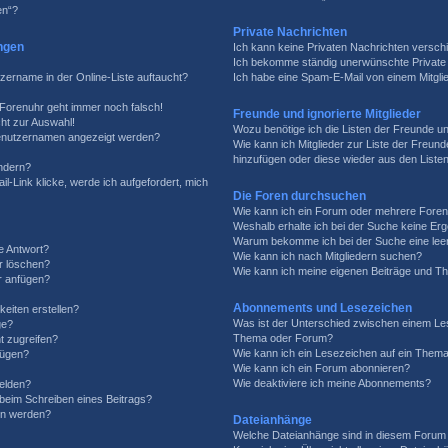
en“?
Private Nachrichten
ngen
Ich kann keine Privaten Nachrichten versch
Ich bekomme ständig unerwünschte Private 
zername in der Online-Liste auftaucht?
Ich habe eine Spam-E-Mail von einem Mitgli
e Forenuhr geht immer noch falsch!
Freunde und ignorierte Mitglieder
ht zur Auswahl!
Wozu benötige ich die Listen der Freunde und
 Benutzernamen angezeigt werden?
Wie kann ich Mitglieder zur Liste der Freunde
hinzufügen oder diese wieder aus den Liste
ändern?
l-Link klicke, werde ich aufgefordert, mich
Die Foren durchsuchen
Wie kann ich ein Forum oder mehrere Fore
Weshalb erhalte ich bei der Suche keine Er
Warum bekomme ich bei der Suche eine leer
e Antwort?
Wie kann ich nach Mitgliedern suchen?
er löschen?
Wie kann ich meine eigenen Beiträge und T
r anfügen?
Abonnements und Lesezeichen
eiten erstellen?
Was ist der Unterschied zwischen einem Le
ge?
Thema oder Forum?
t zugreifen?
Wie kann ich ein Lesezeichen auf ein Them
fügen?
Wie kann ich ein Forum abonnieren?
Wie deaktiviere ich meine Abonnements?
elden?
 beim Schreiben eines Beitrags?
en werden?
Dateianhänge
Welche Dateianhänge sind in diesem Forum 