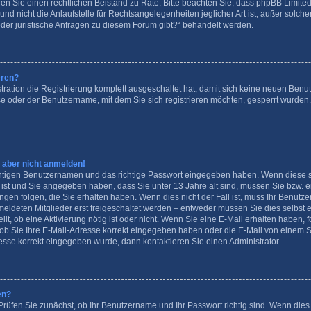
ziehen Sie einen rechtlichen Beistand zu Rate. Bitte beachten Sie, dass phpBB Limit
d nicht die Anlaufstelle für Rechtsangelegenheiten jeglicher Art ist; außer solchen
der juristische Anfragen zu diesem Forum gibt?“ behandelt werden.
eren?
tration die Registrierung komplett ausgeschaltet hat, damit sich keine neuen Be
se oder der Benutzername, mit dem Sie sich registrieren möchten, gesperrt wurden
h aber nicht anmelden!
ichtigen Benutzernamen und das richtige Passwort eingegeben haben. Wenn diese 
t ist und Sie angegeben haben, dass Sie unter 13 Jahre alt sind, müssen Sie bzw. ein
n folgen, die Sie erhalten haben. Wenn dies nicht der Fall ist, muss Ihr Benutzerk
ldeten Mitglieder erst freigeschaltet werden – entweder müssen Sie dies selbst er
ilt, ob eine Aktivierung nötig ist oder nicht. Wenn Sie eine E-Mail erhalten haben, 
ob Sie Ihre E-Mail-Adresse korrekt eingegeben haben oder die E-Mail von einem S
resse korrekt eingegeben wurde, dann kontaktieren Sie einen Administrator.
en?
Prüfen Sie zunächst, ob Ihr Benutzername und Ihr Passwort richtig sind. Wenn dies 