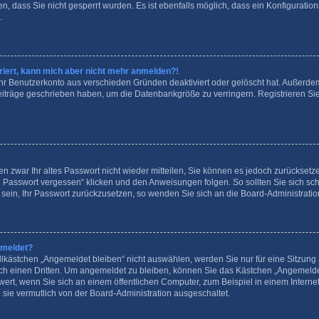
, dass Sie nicht gesperrt wurden. Es ist ebenfalls möglich, dass ein Konfiguration
.
striert, kann mich aber nicht mehr anmelden?!
 Ihr Benutzerkonto aus verschieden Gründen deaktiviert oder gelöscht hat. Außerd
 Beiträge geschrieben haben, um die Datenbankgröße zu verringern. Registrieren S
en zwar Ihr altes Passwort nicht wieder mitteilen, Sie können es jedoch zurückset
n Passwort vergessen“ klicken und den Anweisungen folgen. So sollten Sie sich s
e sein, Ihr Passwort zurückzusetzen, so wenden Sie sich an die Board-Administratio
emeldet?
kästchen „Angemeldet bleiben“ nicht auswählen, werden Sie nur für eine Sitzung 
ch einen Dritten. Um angemeldet zu bleiben, können Sie das Kästchen „Angemeld
wert, wenn Sie sich an einem öffentlichen Computer, zum Beispiel in einem Interne
 sie vermutlich von der Board-Administration ausgeschaltet.