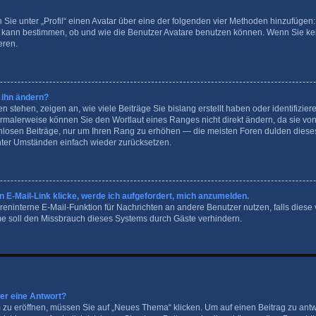
 Sie unter „Profil“ einen Avatar über eine der folgenden vier Methoden hinzufügen:
 kann bestimmen, ob und wie die Benutzer Avatare benutzen können. Wenn Sie kei
eren.
 ihn ändern?
stehen, zeigen an, wie viele Beiträge Sie bislang erstellt haben oder identifizie
malerweise können Sie den Wortlaut eines Ranges nicht direkt ändern, da sie von 
nnlosen Beiträge, nur um Ihren Rang zu erhöhen — die meisten Foren dulden dieses
nter Umständen einfach wieder zurücksetzen.
 E-Mail-Link klicke, werde ich aufgefordert, mich anzumelden.
foreninterne E-Mail-Funktion für Nachrichten an andere Benutzer nutzen, falls diese
e soll den Missbrauch dieses Systems durch Gäste verhindern.
der eine Antwort?
u eröffnen, müssen Sie auf „Neues Thema“ klicken. Um auf einen Beitrag zu antw