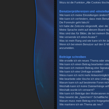
Wozu ist die Funktion „Alle Cookies lösch
Benutzerpräferenzen und -einstellu
Wie kann ich meine Einstellungen ändern?
Wie kann ich verhindern, dass mein Benut
Die Forenuhr geht falsch!
Ich habe die Zeitzone eingestellt, aber di
Meine Sprache steht auf diesem Board nic
Was sind das für Bilder, die bei meinem
Wie verwende ich einen Avatar?
Was ist mein Rang und wie kann ich ihn 
Wenn ich bei einem Benutzer auf den E-Mai
anzumelden.
Beiträge schreiben
Wie erstelle ich ein neues Thema oder ein
Wie kann ich einen Beitrag bearbeiten od
Wie kann ich meinem Beitrag eine Signatu
Wie kann ich eine Umfrage erstellen?
Wieso kann ich nicht mehr Antwortmöglichk
Wie bearbeite oder lösche ich eine Umfra
Warum kann ich auf bestimmte Foren nich
Weshalb kann ich keine Dateianhänge an
Weshalb wurde ich verwarnt?
Wie kann ich Beiträge den Moderatoren m
Was bewirkt die „Speichern“-Schaltfläche
Warum muss mein Beitrag erst freigegeb
Wie markiere ich ein Thema als neu?