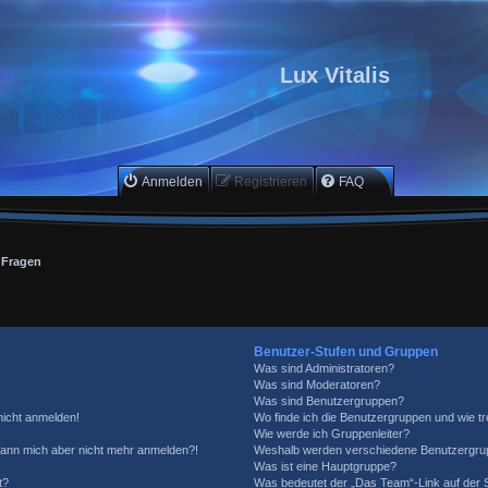
Lux Vitalis
Anmelden
Registrieren
FAQ
e Fragen
Benutzer-Stufen und Gruppen
Was sind Administratoren?
Was sind Moderatoren?
Was sind Benutzergruppen?
 nicht anmelden!
Wo finde ich die Benutzergruppen und wie tre
Wie werde ich Gruppenleiter?
, kann mich aber nicht mehr anmelden?!
Weshalb werden verschiedene Benutzergrupp
Was ist eine Hauptgruppe?
t?
Was bedeutet der „Das Team“-Link auf der S