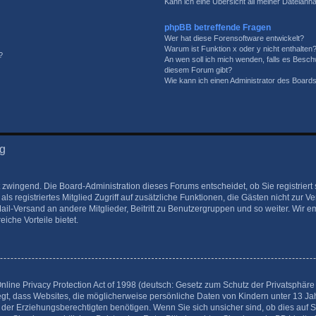
Kann ich eine Übersicht all meiner Dateianh
phpBB betreffende Fragen
Wer hat diese Forensoftware entwickelt?
Warum ist Funktion x oder y nicht enthalten
?
An wen soll ich mich wenden, falls es Besch
diesem Forum gibt?
Wie kann ich einen Administrator des Boards
ng
t zwingend. Die Board-Administration dieses Forums entscheidet, ob Sie registrier
 als registriertes Mitglied Zugriff auf zusätzliche Funktionen, die Gästen nicht zur 
Mail-Versand an andere Mitglieder, Beitritt zu Benutzergruppen und so weiter. Wir
eiche Vorteile bietet.
ine Privacy Protection Act of 1998 (deutsch: Gesetz zum Schutz der Privatsphäre v
egt, dass Websites, die möglicherweise persönliche Daten von Kindern unter 13 J
der Erziehungsberechtigten benötigen. Wenn Sie sich unsicher sind, ob dies auf Si