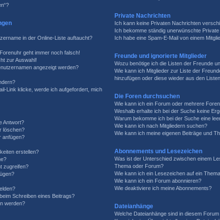
en“?
Private Nachrichten
ngen
Ich kann keine Privaten Nachrichten versch
Ich bekomme ständig unerwünschte Private 
zername in der Online-Liste auftaucht?
Ich habe eine Spam-E-Mail von einem Mitgli
e Forenuhr geht immer noch falsch!
Freunde und ignorierte Mitglieder
ht zur Auswahl!
Wozu benötige ich die Listen der Freunde und
 Benutzernamen angezeigt werden?
Wie kann ich Mitglieder zur Liste der Freunde
hinzufügen oder diese wieder aus den Liste
ändern?
l-Link klicke, werde ich aufgefordert, mich
Die Foren durchsuchen
Wie kann ich ein Forum oder mehrere Fore
Weshalb erhalte ich bei der Suche keine Er
Warum bekomme ich bei der Suche eine leer
e Antwort?
Wie kann ich nach Mitgliedern suchen?
er löschen?
Wie kann ich meine eigenen Beiträge und T
r anfügen?
Abonnements und Lesezeichen
eiten erstellen?
Was ist der Unterschied zwischen einem Le
ge?
Thema oder Forum?
t zugreifen?
Wie kann ich ein Lesezeichen auf ein Them
fügen?
Wie kann ich ein Forum abonnieren?
Wie deaktiviere ich meine Abonnements?
elden?
 beim Schreiben eines Beitrags?
en werden?
Dateianhänge
Welche Dateianhänge sind in diesem Forum 