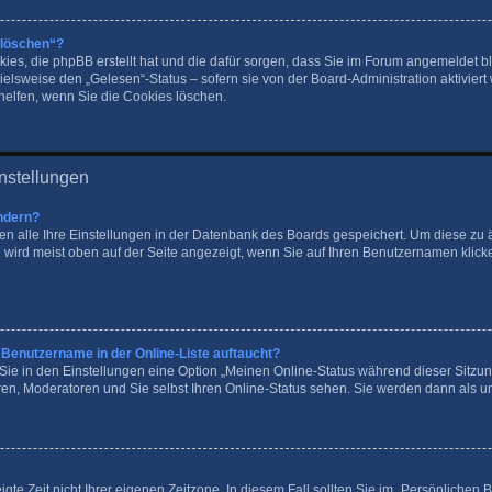
 löschen“?
okies, die phpBB erstellt hat und die dafür sorgen, dass Sie im Forum angemeldet
ielsweise den „Gelesen“-Status – sofern sie von der Board-Administration aktivier
elfen, wenn Sie die Cookies löschen.
nstellungen
ndern?
den alle Ihre Einstellungen in der Datenbank des Boards gespeichert. Um diese zu
 wird meist oben auf der Seite angezeigt, wenn Sie auf Ihren Benutzernamen klicke
 Benutzername in der Online-Liste auftaucht?
 Sie in den Einstellungen eine Option „Meinen Online-Status während dieser Sitzu
ren, Moderatoren und Sie selbst Ihren Online-Status sehen. Sie werden dann als u
gte Zeit nicht Ihrer eigenen Zeitzone. In diesem Fall sollten Sie im „Persönlichen 