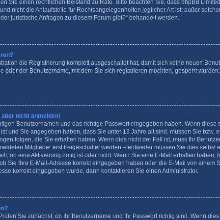
ziehen Sie einen rechtlichen Beistand zu Rate. Bitte beachten Sie, dass phpBB Limit
d nicht die Anlaufstelle für Rechtsangelegenheiten jeglicher Art ist; außer solchen
der juristische Anfragen zu diesem Forum gibt?“ behandelt werden.
eren?
tration die Registrierung komplett ausgeschaltet hat, damit sich keine neuen Be
se oder der Benutzername, mit dem Sie sich registrieren möchten, gesperrt wurden
h aber nicht anmelden!
ichtigen Benutzernamen und das richtige Passwort eingegeben haben. Wenn diese 
t ist und Sie angegeben haben, dass Sie unter 13 Jahre alt sind, müssen Sie bzw. ein
n folgen, die Sie erhalten haben. Wenn dies nicht der Fall ist, muss Ihr Benutzerk
ldeten Mitglieder erst freigeschaltet werden – entweder müssen Sie dies selbst er
ilt, ob eine Aktivierung nötig ist oder nicht. Wenn Sie eine E-Mail erhalten haben, 
ob Sie Ihre E-Mail-Adresse korrekt eingegeben haben oder die E-Mail von einem S
resse korrekt eingegeben wurde, dann kontaktieren Sie einen Administrator.
en?
Prüfen Sie zunächst, ob Ihr Benutzername und Ihr Passwort richtig sind. Wenn dies 