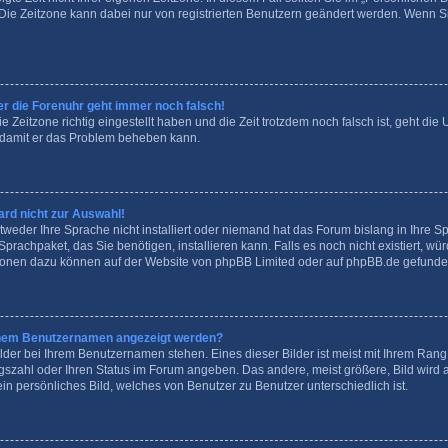
n. Die Zeitzone kann dabei nur von registrierten Benutzern geändert werden. Wenn Sie 
ber die Forenuhr geht immer noch falsch!
e Zeitzone richtig eingestellt haben und die Zeit trotzdem noch falsch ist, geht die 
, damit er das Problem beheben kann.
rd nicht zur Auswahl!
tweder Ihre Sprache nicht installiert oder niemand hat das Forum bislang in Ihre S
Sprachpaket, das Sie benötigen, installieren kann. Falls es noch nicht existiert, wü
ionen dazu können auf der Website von
phpBB Limited
oder auf
phpBB.de
gefunde
meinem Benutzernamen angezeigt werden?
lder bei Ihrem Benutzernamen stehen. Eines dieser Bilder ist meist mit Ihrem Rang v
agszahl oder Ihren Status im Forum angeben. Das andere, meist größere, Bild wird a
ein persönliches Bild, welches von Benutzer zu Benutzer unterschiedlich ist.