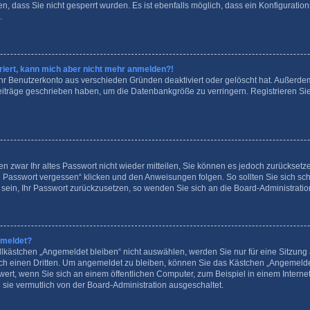
, dass Sie nicht gesperrt wurden. Es ist ebenfalls möglich, dass ein Konfiguration
.
striert, kann mich aber nicht mehr anmelden?!
 Ihr Benutzerkonto aus verschieden Gründen deaktiviert oder gelöscht hat. Außerd
 Beiträge geschrieben haben, um die Datenbankgröße zu verringern. Registrieren S
en zwar Ihr altes Passwort nicht wieder mitteilen, Sie können es jedoch zurückset
n Passwort vergessen“ klicken und den Anweisungen folgen. So sollten Sie sich s
e sein, Ihr Passwort zurückzusetzen, so wenden Sie sich an die Board-Administratio
emeldet?
kästchen „Angemeldet bleiben“ nicht auswählen, werden Sie nur für eine Sitzung 
ch einen Dritten. Um angemeldet zu bleiben, können Sie das Kästchen „Angemeld
wert, wenn Sie sich an einem öffentlichen Computer, zum Beispiel in einem Interne
 sie vermutlich von der Board-Administration ausgeschaltet.