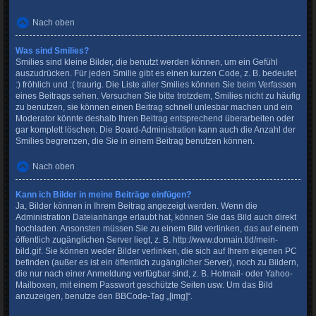
Nach oben
Was sind Smilies?
Smilies sind kleine Bilder, die benutzt werden können, um ein Gefühl
auszudrücken. Für jeden Smilie gibt es einen kurzen Code, z. B. bedeutet
:) fröhlich und :( traurig. Die Liste aller Smilies können Sie beim Verfassen
eines Beitrags sehen. Versuchen Sie bitte trotzdem, Smilies nicht zu häufig
zu benutzen, sie können einen Beitrag schnell unlesbar machen und ein
Moderator könnte deshalb Ihren Beitrag entsprechend überarbeiten oder
gar komplett löschen. Die Board-Administration kann auch die Anzahl der
Smilies begrenzen, die Sie in einem Beitrag benutzen können.
Nach oben
Kann ich Bilder in meine Beiträge einfügen?
Ja, Bilder können in Ihrem Beitrag angezeigt werden. Wenn die
Administration Dateianhänge erlaubt hat, können Sie das Bild auch direkt
hochladen. Ansonsten müssen Sie zu einem Bild verlinken, das auf einem
öffentlich zugänglichen Server liegt, z. B. http://www.domain.tld/mein-
bild.gif. Sie können weder Bilder verlinken, die sich auf Ihrem eigenen PC
befinden (außer es ist ein öffentlich zugänglicher Server), noch zu Bildern,
die nur nach einer Anmeldung verfügbar sind, z. B. Hotmail- oder Yahoo-
Mailboxen, mit einem Passwort geschützte Seiten usw. Um das Bild
anzuzeigen, benutze den BBCode-Tag „[img]“.