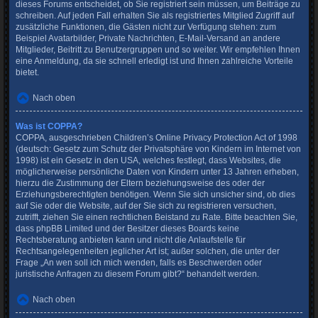
dieses Forums entscheidet, ob Sie registriert sein müssen, um Beiträge zu
schreiben. Auf jeden Fall erhalten Sie als registriertes Mitglied Zugriff auf
zusätzliche Funktionen, die Gästen nicht zur Verfügung stehen: zum
Beispiel Avatarbilder, Private Nachrichten, E-Mail-Versand an andere
Mitglieder, Beitritt zu Benutzergruppen und so weiter. Wir empfehlen Ihnen
eine Anmeldung, da sie schnell erledigt ist und Ihnen zahlreiche Vorteile
bietet.
Nach oben
Was ist COPPA?
COPPA, ausgeschrieben Children’s Online Privacy Protection Act of 1998
(deutsch: Gesetz zum Schutz der Privatsphäre von Kindern im Internet von
1998) ist ein Gesetz in den USA, welches festlegt, dass Websites, die
möglicherweise persönliche Daten von Kindern unter 13 Jahren erheben,
hierzu die Zustimmung der Eltern beziehungsweise des oder der
Erziehungsberechtigten benötigen. Wenn Sie sich unsicher sind, ob dies
auf Sie oder die Website, auf der Sie sich zu registrieren versuchen,
zutrifft, ziehen Sie einen rechtlichen Beistand zu Rate. Bitte beachten Sie,
dass phpBB Limited und der Besitzer dieses Boards keine
Rechtsberatung anbieten kann und nicht die Anlaufstelle für
Rechtsangelegenheiten jeglicher Art ist; außer solchen, die unter der
Frage „An wen soll ich mich wenden, falls es Beschwerden oder
juristische Anfragen zu diesem Forum gibt?“ behandelt werden.
Nach oben