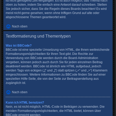
ist nicht genügend Zeit vergangen. Es ist auch möglich, das Thema nach
oben zu holen, indem Sie einfach eine Antwort darauf schreiben. Stellen
Sie jedoch sicher, dass Sie die Regeln dieses Boards beachten! Es wird
meist nicht gerne gesehen, wenn ohne triftigen Grund auf alte oder
abgeschlossene Themen geantwortet wird.
Nach oben
Textformatierung und Thementypen
Was ist BBCode?
BBCode ist eine spezielle Umsetzung von HTML, die Ihnen weitreichende
Formatierungsmöglichkeiten für Ihren Text gibt. Die Rechte zur
Verwendung von BBCode werden durch die Board-Administration
vergeben, können jedoch auch durch Sie für jeden einzelnen Beitrag
deaktiviert werden. BBCode ist ähnlich wie HTML aufgebaut, jedoch
werden Tags von eckigen („[“ und „]“) statt spitzen („<“ und „>“) Klammern
eingeschlossen. Weitere Informationen zu BBCode finden Sie auf einer
speziellen Hilfe-Seite, die von der Seite zur Beitragserstellung aus
zugänglich ist.
Nach oben
Kann ich HTML benutzen?
Nein, es ist nicht möglich, HTML-Code in Beiträgen zu verwenden. Die
meisten Formatierungsmöglichkeiten, die HTML bietet, können über
BBCode erreicht werden.