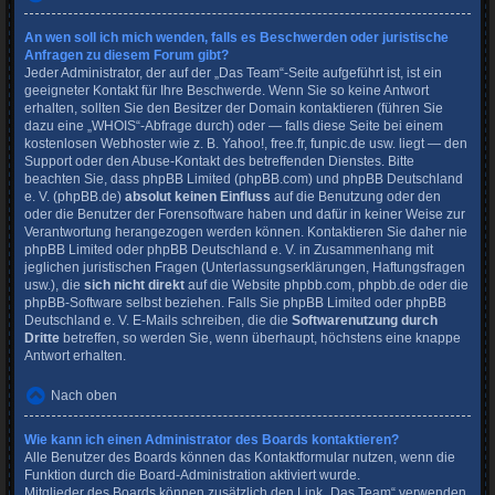
An wen soll ich mich wenden, falls es Beschwerden oder juristische
Anfragen zu diesem Forum gibt?
Jeder Administrator, der auf der „Das Team“-Seite aufgeführt ist, ist ein
geeigneter Kontakt für Ihre Beschwerde. Wenn Sie so keine Antwort
erhalten, sollten Sie den Besitzer der Domain kontaktieren (führen Sie
dazu eine
„WHOIS“-Abfrage
durch) oder — falls diese Seite bei einem
kostenlosen Webhoster wie z. B. Yahoo!, free.fr, funpic.de usw. liegt — den
Support oder den Abuse-Kontakt des betreffenden Dienstes. Bitte
beachten Sie, dass phpBB Limited (phpBB.com) und phpBB Deutschland
e. V. (phpBB.de)
absolut keinen Einfluss
auf die Benutzung oder den
oder die Benutzer der Forensoftware haben und dafür in keiner Weise zur
Verantwortung herangezogen werden können. Kontaktieren Sie daher nie
phpBB Limited oder phpBB Deutschland e. V. in Zusammenhang mit
jeglichen juristischen Fragen (Unterlassungserklärungen, Haftungsfragen
usw.), die
sich nicht direkt
auf die Website phpbb.com, phpbb.de oder die
phpBB-Software selbst beziehen. Falls Sie phpBB Limited oder phpBB
Deutschland e. V. E-Mails schreiben, die die
Softwarenutzung durch
Dritte
betreffen, so werden Sie, wenn überhaupt, höchstens eine knappe
Antwort erhalten.
Nach oben
Wie kann ich einen Administrator des Boards kontaktieren?
Alle Benutzer des Boards können das Kontaktformular nutzen, wenn die
Funktion durch die Board-Administration aktiviert wurde.
Mitglieder des Boards können zusätzlich den Link „Das Team“ verwenden.