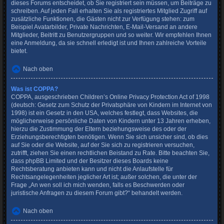
dieses Forums entscheidet, ob Sie registriert sein müssen, um Beiträge zu
schreiben. Auf jeden Fall erhalten Sie als registriertes Mitglied Zugriff auf
zusätzliche Funktionen, die Gästen nicht zur Verfügung stehen: zum
Beispiel Avatarbilder, Private Nachrichten, E-Mail-Versand an andere
Mitglieder, Beitritt zu Benutzergruppen und so weiter. Wir empfehlen Ihnen
eine Anmeldung, da sie schnell erledigt ist und Ihnen zahlreiche Vorteile
bietet.
Nach oben
Was ist COPPA?
COPPA, ausgeschrieben Children’s Online Privacy Protection Act of 1998
(deutsch: Gesetz zum Schutz der Privatsphäre von Kindern im Internet von
1998) ist ein Gesetz in den USA, welches festlegt, dass Websites, die
möglicherweise persönliche Daten von Kindern unter 13 Jahren erheben,
hierzu die Zustimmung der Eltern beziehungsweise des oder der
Erziehungsberechtigten benötigen. Wenn Sie sich unsicher sind, ob dies
auf Sie oder die Website, auf der Sie sich zu registrieren versuchen,
zutrifft, ziehen Sie einen rechtlichen Beistand zu Rate. Bitte beachten Sie,
dass phpBB Limited und der Besitzer dieses Boards keine
Rechtsberatung anbieten kann und nicht die Anlaufstelle für
Rechtsangelegenheiten jeglicher Art ist; außer solchen, die unter der
Frage „An wen soll ich mich wenden, falls es Beschwerden oder
juristische Anfragen zu diesem Forum gibt?“ behandelt werden.
Nach oben