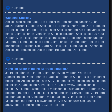
Nach oben
Was sind Smilies?
Smilies sind kleine Bilder, die benutzt werden können, um ein Gefühl
auszudrücken. Für jeden Smilie gibt es einen kurzen Code, z. B. bedeutet
:) fröhlich und :( traurig. Die Liste aller Smilies können Sie beim Verfassen
eines Beitrags sehen. Versuchen Sie bitte trotzdem, Smilies nicht zu häufig
zu benutzen, sie können einen Beitrag schnell unlesbar machen und ein
Moderator könnte deshalb Ihren Beitrag entsprechend überarbeiten oder
gar komplett löschen. Die Board-Administration kann auch die Anzahl der
Smilies begrenzen, die Sie in einem Beitrag benutzen können.
Nach oben
Kann ich Bilder in meine Beiträge einfügen?
Ja, Bilder können in Ihrem Beitrag angezeigt werden. Wenn die
Administration Dateianhänge erlaubt hat, können Sie das Bild auch direkt
hochladen. Ansonsten müssen Sie zu einem Bild verlinken, das auf einem
öffentlich zugänglichen Server liegt, z. B. http://www.domain.tld/mein-
bild.gif. Sie können weder Bilder verlinken, die sich auf Ihrem eigenen PC
befinden (außer es ist ein öffentlich zugänglicher Server), noch zu Bildern,
die nur nach einer Anmeldung verfügbar sind, z. B. Hotmail- oder Yahoo-
Mailboxen, mit einem Passwort geschützte Seiten usw. Um das Bild
anzuzeigen, benutze den BBCode-Tag „[img]“.