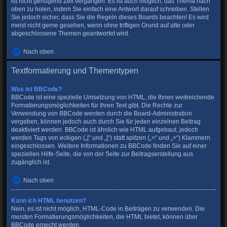
ist nicht genügend Zeit vergangen. Es ist auch möglich, das Thema nach
oben zu holen, indem Sie einfach eine Antwort darauf schreiben. Stellen
Sie jedoch sicher, dass Sie die Regeln dieses Boards beachten! Es wird
meist nicht gerne gesehen, wenn ohne triftigen Grund auf alte oder
abgeschlossene Themen geantwortet wird.
Nach oben
Textformatierung und Thementypen
Was ist BBCode?
BBCode ist eine spezielle Umsetzung von HTML, die Ihnen weitreichende
Formatierungsmöglichkeiten für Ihren Text gibt. Die Rechte zur
Verwendung von BBCode werden durch die Board-Administration
vergeben, können jedoch auch durch Sie für jeden einzelnen Beitrag
deaktiviert werden. BBCode ist ähnlich wie HTML aufgebaut, jedoch
werden Tags von eckigen („[“ und „]“) statt spitzen („<“ und „>“) Klammern
eingeschlossen. Weitere Informationen zu BBCode finden Sie auf einer
speziellen Hilfe-Seite, die von der Seite zur Beitragserstellung aus
zugänglich ist.
Nach oben
Kann ich HTML benutzen?
Nein, es ist nicht möglich, HTML-Code in Beiträgen zu verwenden. Die
meisten Formatierungsmöglichkeiten, die HTML bietet, können über
BBCode erreicht werden.