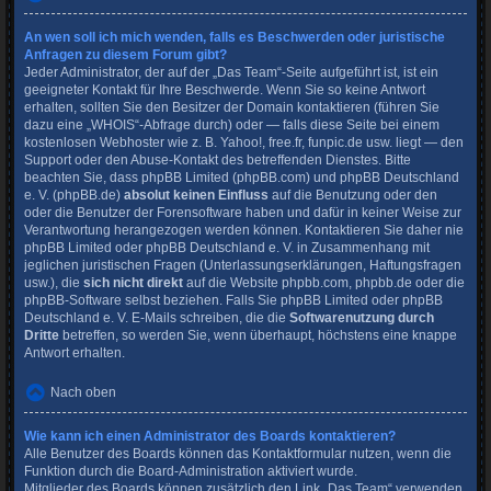
An wen soll ich mich wenden, falls es Beschwerden oder juristische
Anfragen zu diesem Forum gibt?
Jeder Administrator, der auf der „Das Team“-Seite aufgeführt ist, ist ein
geeigneter Kontakt für Ihre Beschwerde. Wenn Sie so keine Antwort
erhalten, sollten Sie den Besitzer der Domain kontaktieren (führen Sie
dazu eine
„WHOIS“-Abfrage
durch) oder — falls diese Seite bei einem
kostenlosen Webhoster wie z. B. Yahoo!, free.fr, funpic.de usw. liegt — den
Support oder den Abuse-Kontakt des betreffenden Dienstes. Bitte
beachten Sie, dass phpBB Limited (phpBB.com) und phpBB Deutschland
e. V. (phpBB.de)
absolut keinen Einfluss
auf die Benutzung oder den
oder die Benutzer der Forensoftware haben und dafür in keiner Weise zur
Verantwortung herangezogen werden können. Kontaktieren Sie daher nie
phpBB Limited oder phpBB Deutschland e. V. in Zusammenhang mit
jeglichen juristischen Fragen (Unterlassungserklärungen, Haftungsfragen
usw.), die
sich nicht direkt
auf die Website phpbb.com, phpbb.de oder die
phpBB-Software selbst beziehen. Falls Sie phpBB Limited oder phpBB
Deutschland e. V. E-Mails schreiben, die die
Softwarenutzung durch
Dritte
betreffen, so werden Sie, wenn überhaupt, höchstens eine knappe
Antwort erhalten.
Nach oben
Wie kann ich einen Administrator des Boards kontaktieren?
Alle Benutzer des Boards können das Kontaktformular nutzen, wenn die
Funktion durch die Board-Administration aktiviert wurde.
Mitglieder des Boards können zusätzlich den Link „Das Team“ verwenden.