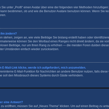
 Sie unter „Profil“ einen Avatar über eine der folgenden vier Methoden hinzufügen:
 kann bestimmen, ob und wie die Benutzer Avatare benutzen können. Wenn Sie kei
eren.
 ihn ändern?
stehen, zeigen an, wie viele Beiträge Sie bislang erstellt haben oder identifizie
malerweise können Sie den Wortlaut eines Ranges nicht direkt ändern, da sie von 
nnlosen Beiträge, nur um Ihren Rang zu erhöhen — die meisten Foren dulden dieses
nter Umständen einfach wieder zurücksetzen.
 E-Mail-Link klicke, werde ich aufgefordert, mich anzumelden.
foreninterne E-Mail-Funktion für Nachrichten an andere Benutzer nutzen, falls diese
e soll den Missbrauch dieses Systems durch Gäste verhindern.
der eine Antwort?
u eröffnen, müssen Sie auf „Neues Thema“ klicken. Um auf einen Beitrag zu antw