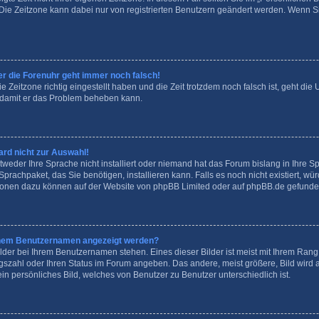
n. Die Zeitzone kann dabei nur von registrierten Benutzern geändert werden. Wenn Sie 
ber die Forenuhr geht immer noch falsch!
e Zeitzone richtig eingestellt haben und die Zeit trotzdem noch falsch ist, geht die 
, damit er das Problem beheben kann.
rd nicht zur Auswahl!
tweder Ihre Sprache nicht installiert oder niemand hat das Forum bislang in Ihre S
Sprachpaket, das Sie benötigen, installieren kann. Falls es noch nicht existiert, wü
ionen dazu können auf der Website von
phpBB Limited
oder auf
phpBB.de
gefunde
meinem Benutzernamen angezeigt werden?
lder bei Ihrem Benutzernamen stehen. Eines dieser Bilder ist meist mit Ihrem Rang v
agszahl oder Ihren Status im Forum angeben. Das andere, meist größere, Bild wird a
ein persönliches Bild, welches von Benutzer zu Benutzer unterschiedlich ist.