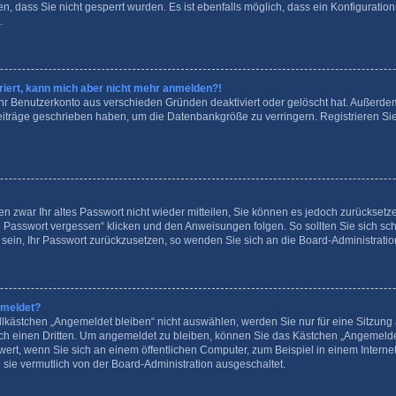
, dass Sie nicht gesperrt wurden. Es ist ebenfalls möglich, dass ein Konfiguration
.
striert, kann mich aber nicht mehr anmelden?!
 Ihr Benutzerkonto aus verschieden Gründen deaktiviert oder gelöscht hat. Außerd
 Beiträge geschrieben haben, um die Datenbankgröße zu verringern. Registrieren S
en zwar Ihr altes Passwort nicht wieder mitteilen, Sie können es jedoch zurückset
n Passwort vergessen“ klicken und den Anweisungen folgen. So sollten Sie sich s
e sein, Ihr Passwort zurückzusetzen, so wenden Sie sich an die Board-Administratio
emeldet?
kästchen „Angemeldet bleiben“ nicht auswählen, werden Sie nur für eine Sitzung 
ch einen Dritten. Um angemeldet zu bleiben, können Sie das Kästchen „Angemeld
wert, wenn Sie sich an einem öffentlichen Computer, zum Beispiel in einem Interne
 sie vermutlich von der Board-Administration ausgeschaltet.