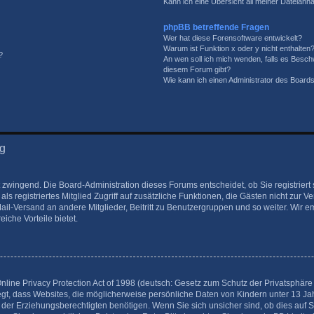
Kann ich eine Übersicht all meiner Dateianh
phpBB betreffende Fragen
Wer hat diese Forensoftware entwickelt?
Warum ist Funktion x oder y nicht enthalten
?
An wen soll ich mich wenden, falls es Besch
diesem Forum gibt?
Wie kann ich einen Administrator des Boards
ng
t zwingend. Die Board-Administration dieses Forums entscheidet, ob Sie registrier
 als registriertes Mitglied Zugriff auf zusätzliche Funktionen, die Gästen nicht zur 
Mail-Versand an andere Mitglieder, Beitritt zu Benutzergruppen und so weiter. Wir
eiche Vorteile bietet.
ine Privacy Protection Act of 1998 (deutsch: Gesetz zum Schutz der Privatsphäre v
egt, dass Websites, die möglicherweise persönliche Daten von Kindern unter 13 J
der Erziehungsberechtigten benötigen. Wenn Sie sich unsicher sind, ob dies auf Si