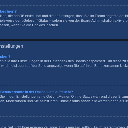
 löschen“?
okies, die phpBB erstellt hat und die dafür sorgen, dass Sie im Forum angemeldet
ielsweise den „Gelesen“-Status – sofern sie von der Board-Administration aktivier
elfen, wenn Sie die Cookies löschen.
nstellungen
ndern?
den alle Ihre Einstellungen in der Datenbank des Boards gespeichert. Um diese zu
 wird meist oben auf der Seite angezeigt, wenn Sie auf Ihren Benutzernamen klicke
 Benutzername in der Online-Liste auftaucht?
 Sie in den Einstellungen eine Option „Meinen Online-Status während dieser Sitzu
ren, Moderatoren und Sie selbst Ihren Online-Status sehen. Sie werden dann als u
gte Zeit nicht Ihrer eigenen Zeitzone. In diesem Fall sollten Sie im „Persönlichen 