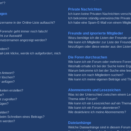
en“?
Private Nachrichten
ngen
Ich kann keine Privaten Nachrichten versch
Ich bekomme ständig unerwünschte Private 
zername in der Online-Liste auftaucht?
Ich habe eine Spam-E-Mail von einem Mitgli
e Forenuhr geht immer noch falsch!
Freunde und ignorierte Mitglieder
ht zur Auswahl!
Wozu benötige ich die Listen der Freunde und
 Benutzernamen angezeigt werden?
Wie kann ich Mitglieder zur Liste der Freunde
hinzufügen oder diese wieder aus den Liste
ändern?
l-Link klicke, werde ich aufgefordert, mich
Die Foren durchsuchen
Wie kann ich ein Forum oder mehrere Fore
Weshalb erhalte ich bei der Suche keine Er
Warum bekomme ich bei der Suche eine leer
e Antwort?
Wie kann ich nach Mitgliedern suchen?
er löschen?
Wie kann ich meine eigenen Beiträge und T
r anfügen?
Abonnements und Lesezeichen
eiten erstellen?
Was ist der Unterschied zwischen einem Le
ge?
Thema oder Forum?
t zugreifen?
Wie kann ich ein Lesezeichen auf ein Them
fügen?
Wie kann ich ein Forum abonnieren?
Wie deaktiviere ich meine Abonnements?
elden?
 beim Schreiben eines Beitrags?
en werden?
Dateianhänge
Welche Dateianhänge sind in diesem Forum 