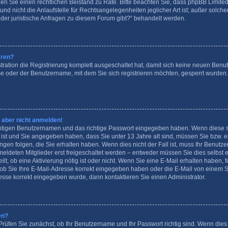
ziehen Sie einen rechtlichen Beistand zu Rate. Bitte beachten Sie, dass phpBB Limit
d nicht die Anlaufstelle für Rechtsangelegenheiten jeglicher Art ist; außer solchen
der juristische Anfragen zu diesem Forum gibt?“ behandelt werden.
eren?
tration die Registrierung komplett ausgeschaltet hat, damit sich keine neuen Be
se oder der Benutzername, mit dem Sie sich registrieren möchten, gesperrt wurden
h aber nicht anmelden!
ichtigen Benutzernamen und das richtige Passwort eingegeben haben. Wenn diese 
t ist und Sie angegeben haben, dass Sie unter 13 Jahre alt sind, müssen Sie bzw. ein
n folgen, die Sie erhalten haben. Wenn dies nicht der Fall ist, muss Ihr Benutzerk
ldeten Mitglieder erst freigeschaltet werden – entweder müssen Sie dies selbst er
ilt, ob eine Aktivierung nötig ist oder nicht. Wenn Sie eine E-Mail erhalten haben, 
ob Sie Ihre E-Mail-Adresse korrekt eingegeben haben oder die E-Mail von einem S
resse korrekt eingegeben wurde, dann kontaktieren Sie einen Administrator.
en?
Prüfen Sie zunächst, ob Ihr Benutzername und Ihr Passwort richtig sind. Wenn dies 