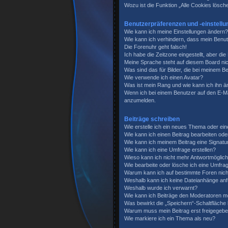
Wozu ist die Funktion „Alle Cookies lösch
Benutzerpräferenzen und -einstellu
Wie kann ich meine Einstellungen ändern?
Wie kann ich verhindern, dass mein Benut
Die Forenuhr geht falsch!
Ich habe die Zeitzone eingestellt, aber di
Meine Sprache steht auf diesem Board nic
Was sind das für Bilder, die bei meinem
Wie verwende ich einen Avatar?
Was ist mein Rang und wie kann ich ihn 
Wenn ich bei einem Benutzer auf den E-Mai
anzumelden.
Beiträge schreiben
Wie erstelle ich ein neues Thema oder ein
Wie kann ich einen Beitrag bearbeiten od
Wie kann ich meinem Beitrag eine Signatu
Wie kann ich eine Umfrage erstellen?
Wieso kann ich nicht mehr Antwortmöglichk
Wie bearbeite oder lösche ich eine Umfra
Warum kann ich auf bestimmte Foren nich
Weshalb kann ich keine Dateianhänge an
Weshalb wurde ich verwarnt?
Wie kann ich Beiträge den Moderatoren m
Was bewirkt die „Speichern“-Schaltfläche
Warum muss mein Beitrag erst freigegeb
Wie markiere ich ein Thema als neu?