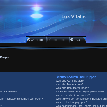
Lux Vitalis
Anmelden
Registrieren
FAQ
e Fragen
Benutzer-Stufen und Gruppen
Was sind Administratoren?
Was sind Moderatoren?
Was sind Benutzergruppen?
 nicht anmelden!
Wo finde ich die Benutzergruppen und wie tre
Wie werde ich Gruppenleiter?
, kann mich aber nicht mehr anmelden?!
Weshalb werden verschiedene Benutzergrupp
Was ist eine Hauptgruppe?
t?
Was bedeutet der „Das Team“-Link auf der S