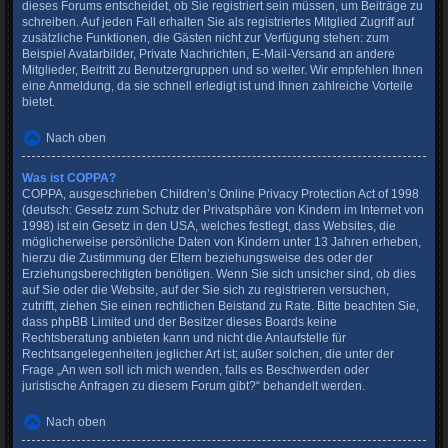
dieses Forums entscheidet, ob Sie registriert sein müssen, um Beiträge zu
schreiben. Auf jeden Fall erhalten Sie als registriertes Mitglied Zugriff auf
zusätzliche Funktionen, die Gästen nicht zur Verfügung stehen: zum
Beispiel Avatarbilder, Private Nachrichten, E-Mail-Versand an andere
Mitglieder, Beitritt zu Benutzergruppen und so weiter. Wir empfehlen Ihnen
eine Anmeldung, da sie schnell erledigt ist und Ihnen zahlreiche Vorteile
bietet.
Nach oben
Was ist COPPA?
COPPA, ausgeschrieben Children’s Online Privacy Protection Act of 1998
(deutsch: Gesetz zum Schutz der Privatsphäre von Kindern im Internet von
1998) ist ein Gesetz in den USA, welches festlegt, dass Websites, die
möglicherweise persönliche Daten von Kindern unter 13 Jahren erheben,
hierzu die Zustimmung der Eltern beziehungsweise des oder der
Erziehungsberechtigten benötigen. Wenn Sie sich unsicher sind, ob dies
auf Sie oder die Website, auf der Sie sich zu registrieren versuchen,
zutrifft, ziehen Sie einen rechtlichen Beistand zu Rate. Bitte beachten Sie,
dass phpBB Limited und der Besitzer dieses Boards keine
Rechtsberatung anbieten kann und nicht die Anlaufstelle für
Rechtsangelegenheiten jeglicher Art ist; außer solchen, die unter der
Frage „An wen soll ich mich wenden, falls es Beschwerden oder
juristische Anfragen zu diesem Forum gibt?“ behandelt werden.
Nach oben