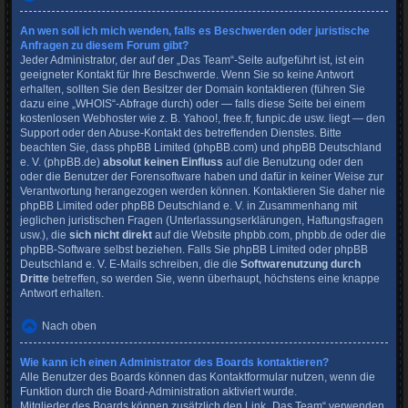
An wen soll ich mich wenden, falls es Beschwerden oder juristische
Anfragen zu diesem Forum gibt?
Jeder Administrator, der auf der „Das Team“-Seite aufgeführt ist, ist ein
geeigneter Kontakt für Ihre Beschwerde. Wenn Sie so keine Antwort
erhalten, sollten Sie den Besitzer der Domain kontaktieren (führen Sie
dazu eine
„WHOIS“-Abfrage
durch) oder — falls diese Seite bei einem
kostenlosen Webhoster wie z. B. Yahoo!, free.fr, funpic.de usw. liegt — den
Support oder den Abuse-Kontakt des betreffenden Dienstes. Bitte
beachten Sie, dass phpBB Limited (phpBB.com) und phpBB Deutschland
e. V. (phpBB.de)
absolut keinen Einfluss
auf die Benutzung oder den
oder die Benutzer der Forensoftware haben und dafür in keiner Weise zur
Verantwortung herangezogen werden können. Kontaktieren Sie daher nie
phpBB Limited oder phpBB Deutschland e. V. in Zusammenhang mit
jeglichen juristischen Fragen (Unterlassungserklärungen, Haftungsfragen
usw.), die
sich nicht direkt
auf die Website phpbb.com, phpbb.de oder die
phpBB-Software selbst beziehen. Falls Sie phpBB Limited oder phpBB
Deutschland e. V. E-Mails schreiben, die die
Softwarenutzung durch
Dritte
betreffen, so werden Sie, wenn überhaupt, höchstens eine knappe
Antwort erhalten.
Nach oben
Wie kann ich einen Administrator des Boards kontaktieren?
Alle Benutzer des Boards können das Kontaktformular nutzen, wenn die
Funktion durch die Board-Administration aktiviert wurde.
Mitglieder des Boards können zusätzlich den Link „Das Team“ verwenden.