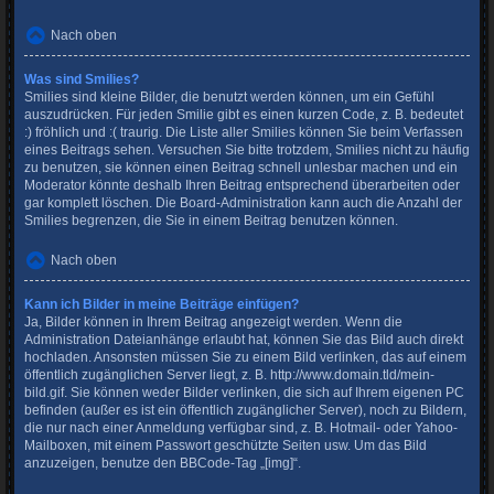
Nach oben
Was sind Smilies?
Smilies sind kleine Bilder, die benutzt werden können, um ein Gefühl
auszudrücken. Für jeden Smilie gibt es einen kurzen Code, z. B. bedeutet
:) fröhlich und :( traurig. Die Liste aller Smilies können Sie beim Verfassen
eines Beitrags sehen. Versuchen Sie bitte trotzdem, Smilies nicht zu häufig
zu benutzen, sie können einen Beitrag schnell unlesbar machen und ein
Moderator könnte deshalb Ihren Beitrag entsprechend überarbeiten oder
gar komplett löschen. Die Board-Administration kann auch die Anzahl der
Smilies begrenzen, die Sie in einem Beitrag benutzen können.
Nach oben
Kann ich Bilder in meine Beiträge einfügen?
Ja, Bilder können in Ihrem Beitrag angezeigt werden. Wenn die
Administration Dateianhänge erlaubt hat, können Sie das Bild auch direkt
hochladen. Ansonsten müssen Sie zu einem Bild verlinken, das auf einem
öffentlich zugänglichen Server liegt, z. B. http://www.domain.tld/mein-
bild.gif. Sie können weder Bilder verlinken, die sich auf Ihrem eigenen PC
befinden (außer es ist ein öffentlich zugänglicher Server), noch zu Bildern,
die nur nach einer Anmeldung verfügbar sind, z. B. Hotmail- oder Yahoo-
Mailboxen, mit einem Passwort geschützte Seiten usw. Um das Bild
anzuzeigen, benutze den BBCode-Tag „[img]“.