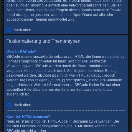
ist nicht genügend Zeit vergangen. Es ist auch möglich, das Thema nach
oben zu holen, indem Sie einfach eine Antwort darauf schreiben. Stellen
Sie jedoch sicher, dass Sie die Regeln dieses Boards beachten! Es wird
meist nicht gerne gesehen, wenn ohne triftigen Grund auf alte oder
abgeschlossene Themen geantwortet wird.
Nach oben
Textformatierung und Thementypen
Was ist BBCode?
BBCode ist eine spezielle Umsetzung von HTML, die Ihnen weitreichende
Formatierungsmöglichkeiten für Ihren Text gibt. Die Rechte zur
Verwendung von BBCode werden durch die Board-Administration
vergeben, können jedoch auch durch Sie für jeden einzelnen Beitrag
deaktiviert werden. BBCode ist ähnlich wie HTML aufgebaut, jedoch
werden Tags von eckigen („[“ und „]“) statt spitzen („<“ und „>“) Klammern
eingeschlossen. Weitere Informationen zu BBCode finden Sie auf einer
speziellen Hilfe-Seite, die von der Seite zur Beitragserstellung aus
zugänglich ist.
Nach oben
Kann ich HTML benutzen?
Nein, es ist nicht möglich, HTML-Code in Beiträgen zu verwenden. Die
meisten Formatierungsmöglichkeiten, die HTML bietet, können über
BBCode erreicht werden.