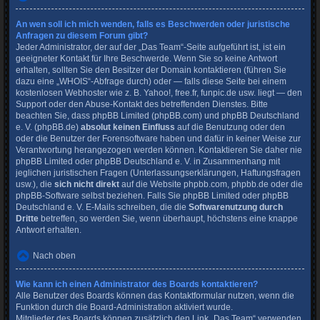
An wen soll ich mich wenden, falls es Beschwerden oder juristische
Anfragen zu diesem Forum gibt?
Jeder Administrator, der auf der „Das Team“-Seite aufgeführt ist, ist ein
geeigneter Kontakt für Ihre Beschwerde. Wenn Sie so keine Antwort
erhalten, sollten Sie den Besitzer der Domain kontaktieren (führen Sie
dazu eine
„WHOIS“-Abfrage
durch) oder — falls diese Seite bei einem
kostenlosen Webhoster wie z. B. Yahoo!, free.fr, funpic.de usw. liegt — den
Support oder den Abuse-Kontakt des betreffenden Dienstes. Bitte
beachten Sie, dass phpBB Limited (phpBB.com) und phpBB Deutschland
e. V. (phpBB.de)
absolut keinen Einfluss
auf die Benutzung oder den
oder die Benutzer der Forensoftware haben und dafür in keiner Weise zur
Verantwortung herangezogen werden können. Kontaktieren Sie daher nie
phpBB Limited oder phpBB Deutschland e. V. in Zusammenhang mit
jeglichen juristischen Fragen (Unterlassungserklärungen, Haftungsfragen
usw.), die
sich nicht direkt
auf die Website phpbb.com, phpbb.de oder die
phpBB-Software selbst beziehen. Falls Sie phpBB Limited oder phpBB
Deutschland e. V. E-Mails schreiben, die die
Softwarenutzung durch
Dritte
betreffen, so werden Sie, wenn überhaupt, höchstens eine knappe
Antwort erhalten.
Nach oben
Wie kann ich einen Administrator des Boards kontaktieren?
Alle Benutzer des Boards können das Kontaktformular nutzen, wenn die
Funktion durch die Board-Administration aktiviert wurde.
Mitglieder des Boards können zusätzlich den Link „Das Team“ verwenden.