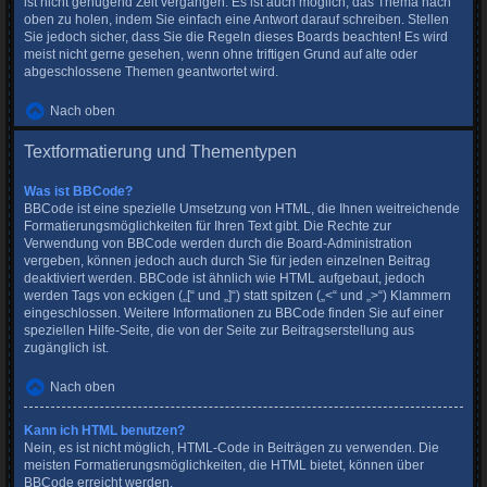
ist nicht genügend Zeit vergangen. Es ist auch möglich, das Thema nach
oben zu holen, indem Sie einfach eine Antwort darauf schreiben. Stellen
Sie jedoch sicher, dass Sie die Regeln dieses Boards beachten! Es wird
meist nicht gerne gesehen, wenn ohne triftigen Grund auf alte oder
abgeschlossene Themen geantwortet wird.
Nach oben
Textformatierung und Thementypen
Was ist BBCode?
BBCode ist eine spezielle Umsetzung von HTML, die Ihnen weitreichende
Formatierungsmöglichkeiten für Ihren Text gibt. Die Rechte zur
Verwendung von BBCode werden durch die Board-Administration
vergeben, können jedoch auch durch Sie für jeden einzelnen Beitrag
deaktiviert werden. BBCode ist ähnlich wie HTML aufgebaut, jedoch
werden Tags von eckigen („[“ und „]“) statt spitzen („<“ und „>“) Klammern
eingeschlossen. Weitere Informationen zu BBCode finden Sie auf einer
speziellen Hilfe-Seite, die von der Seite zur Beitragserstellung aus
zugänglich ist.
Nach oben
Kann ich HTML benutzen?
Nein, es ist nicht möglich, HTML-Code in Beiträgen zu verwenden. Die
meisten Formatierungsmöglichkeiten, die HTML bietet, können über
BBCode erreicht werden.