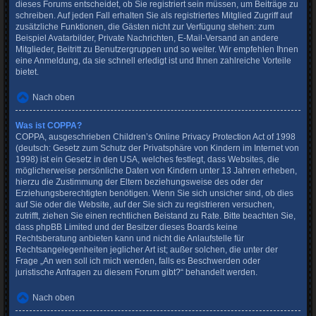
dieses Forums entscheidet, ob Sie registriert sein müssen, um Beiträge zu
schreiben. Auf jeden Fall erhalten Sie als registriertes Mitglied Zugriff auf
zusätzliche Funktionen, die Gästen nicht zur Verfügung stehen: zum
Beispiel Avatarbilder, Private Nachrichten, E-Mail-Versand an andere
Mitglieder, Beitritt zu Benutzergruppen und so weiter. Wir empfehlen Ihnen
eine Anmeldung, da sie schnell erledigt ist und Ihnen zahlreiche Vorteile
bietet.
Nach oben
Was ist COPPA?
COPPA, ausgeschrieben Children’s Online Privacy Protection Act of 1998
(deutsch: Gesetz zum Schutz der Privatsphäre von Kindern im Internet von
1998) ist ein Gesetz in den USA, welches festlegt, dass Websites, die
möglicherweise persönliche Daten von Kindern unter 13 Jahren erheben,
hierzu die Zustimmung der Eltern beziehungsweise des oder der
Erziehungsberechtigten benötigen. Wenn Sie sich unsicher sind, ob dies
auf Sie oder die Website, auf der Sie sich zu registrieren versuchen,
zutrifft, ziehen Sie einen rechtlichen Beistand zu Rate. Bitte beachten Sie,
dass phpBB Limited und der Besitzer dieses Boards keine
Rechtsberatung anbieten kann und nicht die Anlaufstelle für
Rechtsangelegenheiten jeglicher Art ist; außer solchen, die unter der
Frage „An wen soll ich mich wenden, falls es Beschwerden oder
juristische Anfragen zu diesem Forum gibt?“ behandelt werden.
Nach oben