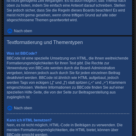
ist nicht genügend Zeit vergangen. Es ist auch möglich, das Thema nach
oben zu holen, indem Sie einfach eine Antwort darauf schreiben. Stellen
Sie jedoch sicher, dass Sie die Regeln dieses Boards beachten! Es wird
meist nicht gerne gesehen, wenn ohne triftigen Grund auf alte oder
abgeschlossene Themen geantwortet wird.
Nach oben
Textformatierung und Thementypen
Was ist BBCode?
BBCode ist eine spezielle Umsetzung von HTML, die Ihnen weitreichende
Formatierungsmöglichkeiten für Ihren Text gibt. Die Rechte zur
Verwendung von BBCode werden durch die Board-Administration
vergeben, können jedoch auch durch Sie für jeden einzelnen Beitrag
deaktiviert werden. BBCode ist ähnlich wie HTML aufgebaut, jedoch
werden Tags von eckigen („[“ und „]“) statt spitzen („<“ und „>“) Klammern
eingeschlossen. Weitere Informationen zu BBCode finden Sie auf einer
speziellen Hilfe-Seite, die von der Seite zur Beitragserstellung aus
zugänglich ist.
Nach oben
Kann ich HTML benutzen?
Nein, es ist nicht möglich, HTML-Code in Beiträgen zu verwenden. Die
meisten Formatierungsmöglichkeiten, die HTML bietet, können über
BBCode erreicht werden.