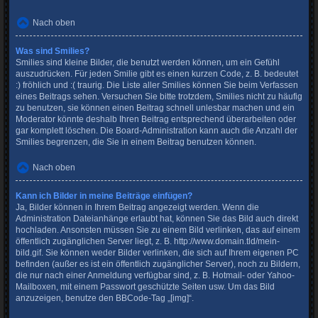
Nach oben
Was sind Smilies?
Smilies sind kleine Bilder, die benutzt werden können, um ein Gefühl
auszudrücken. Für jeden Smilie gibt es einen kurzen Code, z. B. bedeutet
:) fröhlich und :( traurig. Die Liste aller Smilies können Sie beim Verfassen
eines Beitrags sehen. Versuchen Sie bitte trotzdem, Smilies nicht zu häufig
zu benutzen, sie können einen Beitrag schnell unlesbar machen und ein
Moderator könnte deshalb Ihren Beitrag entsprechend überarbeiten oder
gar komplett löschen. Die Board-Administration kann auch die Anzahl der
Smilies begrenzen, die Sie in einem Beitrag benutzen können.
Nach oben
Kann ich Bilder in meine Beiträge einfügen?
Ja, Bilder können in Ihrem Beitrag angezeigt werden. Wenn die
Administration Dateianhänge erlaubt hat, können Sie das Bild auch direkt
hochladen. Ansonsten müssen Sie zu einem Bild verlinken, das auf einem
öffentlich zugänglichen Server liegt, z. B. http://www.domain.tld/mein-
bild.gif. Sie können weder Bilder verlinken, die sich auf Ihrem eigenen PC
befinden (außer es ist ein öffentlich zugänglicher Server), noch zu Bildern,
die nur nach einer Anmeldung verfügbar sind, z. B. Hotmail- oder Yahoo-
Mailboxen, mit einem Passwort geschützte Seiten usw. Um das Bild
anzuzeigen, benutze den BBCode-Tag „[img]“.