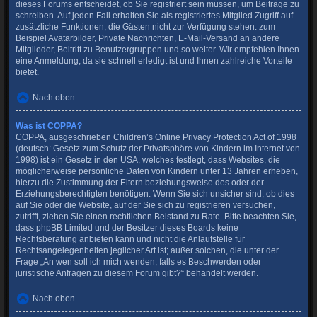
dieses Forums entscheidet, ob Sie registriert sein müssen, um Beiträge zu
schreiben. Auf jeden Fall erhalten Sie als registriertes Mitglied Zugriff auf
zusätzliche Funktionen, die Gästen nicht zur Verfügung stehen: zum
Beispiel Avatarbilder, Private Nachrichten, E-Mail-Versand an andere
Mitglieder, Beitritt zu Benutzergruppen und so weiter. Wir empfehlen Ihnen
eine Anmeldung, da sie schnell erledigt ist und Ihnen zahlreiche Vorteile
bietet.
Nach oben
Was ist COPPA?
COPPA, ausgeschrieben Children’s Online Privacy Protection Act of 1998
(deutsch: Gesetz zum Schutz der Privatsphäre von Kindern im Internet von
1998) ist ein Gesetz in den USA, welches festlegt, dass Websites, die
möglicherweise persönliche Daten von Kindern unter 13 Jahren erheben,
hierzu die Zustimmung der Eltern beziehungsweise des oder der
Erziehungsberechtigten benötigen. Wenn Sie sich unsicher sind, ob dies
auf Sie oder die Website, auf der Sie sich zu registrieren versuchen,
zutrifft, ziehen Sie einen rechtlichen Beistand zu Rate. Bitte beachten Sie,
dass phpBB Limited und der Besitzer dieses Boards keine
Rechtsberatung anbieten kann und nicht die Anlaufstelle für
Rechtsangelegenheiten jeglicher Art ist; außer solchen, die unter der
Frage „An wen soll ich mich wenden, falls es Beschwerden oder
juristische Anfragen zu diesem Forum gibt?“ behandelt werden.
Nach oben