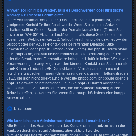
An wen soll ich mich wenden, falls es Beschwerden oder juristische
Anfragen zu diesem Forum gibt?
Jeder Administrator, der auf der „Das Team“-Seite aufgeführt ist, ist ein
geeigneter Kontakt für Ihre Beschwerde. Wenn Sie so keine Antwort
erhalten, sollten Sie den Besitzer der Domain kontaktieren (führen Sie
dazu eine
„WHOIS“-Abfrage
durch) oder — falls diese Seite bei einem
kostenlosen Webhoster wie z. B. Yahoo!, free.fr, funpic.de usw. liegt — den
Support oder den Abuse-Kontakt des betreffenden Dienstes. Bitte
beachten Sie, dass phpBB Limited (phpBB.com) und phpBB Deutschland
e. V. (phpBB.de)
absolut keinen Einfluss
auf die Benutzung oder den
oder die Benutzer der Forensoftware haben und dafür in keiner Weise zur
Verantwortung herangezogen werden können. Kontaktieren Sie daher nie
phpBB Limited oder phpBB Deutschland e. V. in Zusammenhang mit
jeglichen juristischen Fragen (Unterlassungserklärungen, Haftungsfragen
usw.), die
sich nicht direkt
auf die Website phpbb.com, phpbb.de oder die
phpBB-Software selbst beziehen. Falls Sie phpBB Limited oder phpBB
Deutschland e. V. E-Mails schreiben, die die
Softwarenutzung durch
Dritte
betreffen, so werden Sie, wenn überhaupt, höchstens eine knappe
Antwort erhalten.
Nach oben
Wie kann ich einen Administrator des Boards kontaktieren?
Alle Benutzer des Boards können das Kontaktformular nutzen, wenn die
Funktion durch die Board-Administration aktiviert wurde.
Mitglieder des Boards können zusätzlich den Link „Das Team“ verwenden.