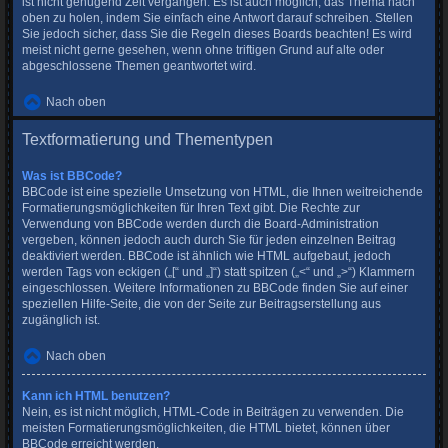
ist nicht genügend Zeit vergangen. Es ist auch möglich, das Thema nach
oben zu holen, indem Sie einfach eine Antwort darauf schreiben. Stellen
Sie jedoch sicher, dass Sie die Regeln dieses Boards beachten! Es wird
meist nicht gerne gesehen, wenn ohne triftigen Grund auf alte oder
abgeschlossene Themen geantwortet wird.
Nach oben
Textformatierung und Thementypen
Was ist BBCode?
BBCode ist eine spezielle Umsetzung von HTML, die Ihnen weitreichende
Formatierungsmöglichkeiten für Ihren Text gibt. Die Rechte zur
Verwendung von BBCode werden durch die Board-Administration
vergeben, können jedoch auch durch Sie für jeden einzelnen Beitrag
deaktiviert werden. BBCode ist ähnlich wie HTML aufgebaut, jedoch
werden Tags von eckigen („[“ und „]“) statt spitzen („<“ und „>“) Klammern
eingeschlossen. Weitere Informationen zu BBCode finden Sie auf einer
speziellen Hilfe-Seite, die von der Seite zur Beitragserstellung aus
zugänglich ist.
Nach oben
Kann ich HTML benutzen?
Nein, es ist nicht möglich, HTML-Code in Beiträgen zu verwenden. Die
meisten Formatierungsmöglichkeiten, die HTML bietet, können über
BBCode erreicht werden.