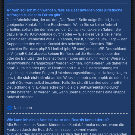
An wen soll ich mich wenden, falls es Beschwerden oder juristische
Anfragen zu diesem Forum gibt?
Jeder Administrator, der auf der „Das Team“-Seite aufgeführt ist, ist ein
geeigneter Kontakt für Ihre Beschwerde. Wenn Sie so keine Antwort
erhalten, sollten Sie den Besitzer der Domain kontaktieren (führen Sie
dazu eine
„WHOIS“-Abfrage
durch) oder — falls diese Seite bei einem
kostenlosen Webhoster wie z. B. Yahoo!, free.fr, funpic.de usw. liegt — den
Support oder den Abuse-Kontakt des betreffenden Dienstes. Bitte
beachten Sie, dass phpBB Limited (phpBB.com) und phpBB Deutschland
e. V. (phpBB.de)
absolut keinen Einfluss
auf die Benutzung oder den
oder die Benutzer der Forensoftware haben und dafür in keiner Weise zur
Verantwortung herangezogen werden können. Kontaktieren Sie daher nie
phpBB Limited oder phpBB Deutschland e. V. in Zusammenhang mit
jeglichen juristischen Fragen (Unterlassungserklärungen, Haftungsfragen
usw.), die
sich nicht direkt
auf die Website phpbb.com, phpbb.de oder die
phpBB-Software selbst beziehen. Falls Sie phpBB Limited oder phpBB
Deutschland e. V. E-Mails schreiben, die die
Softwarenutzung durch
Dritte
betreffen, so werden Sie, wenn überhaupt, höchstens eine knappe
Antwort erhalten.
Nach oben
Wie kann ich einen Administrator des Boards kontaktieren?
Alle Benutzer des Boards können das Kontaktformular nutzen, wenn die
Funktion durch die Board-Administration aktiviert wurde.
Mitglieder des Boards können zusätzlich den Link „Das Team“ verwenden.