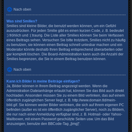
Nach oben
Was sind Smilies?
Smilies sind kleine Bilder, die benutzt werden können, um ein Gefühl
auszudrücken. Für jeden Smilie gibt es einen kurzen Code, z. B. bedeutet
:) fröhlich und :( traurig. Die Liste aller Smilies können Sie beim Verfassen
eines Beitrags sehen. Versuchen Sie bitte trotzdem, Smilies nicht zu häufig
zu benutzen, sie können einen Beitrag schnell unlesbar machen und ein
Moderator könnte deshalb Ihren Beitrag entsprechend überarbeiten oder
gar komplett löschen. Die Board-Administration kann auch die Anzahl der
Smilies begrenzen, die Sie in einem Beitrag benutzen können.
Nach oben
Kann ich Bilder in meine Beiträge einfügen?
Ja, Bilder können in Ihrem Beitrag angezeigt werden. Wenn die
Administration Dateianhänge erlaubt hat, können Sie das Bild auch direkt
hochladen. Ansonsten müssen Sie zu einem Bild verlinken, das auf einem
öffentlich zugänglichen Server liegt, z. B. http://www.domain.tld/mein-
bild.gif. Sie können weder Bilder verlinken, die sich auf Ihrem eigenen PC
befinden (außer es ist ein öffentlich zugänglicher Server), noch zu Bildern,
die nur nach einer Anmeldung verfügbar sind, z. B. Hotmail- oder Yahoo-
Mailboxen, mit einem Passwort geschützte Seiten usw. Um das Bild
anzuzeigen, benutze den BBCode-Tag „[img]“.