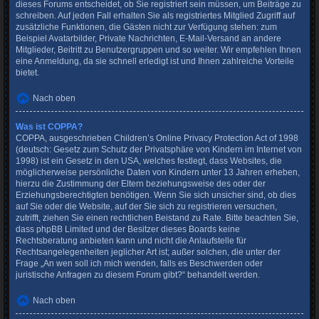
dieses Forums entscheidet, ob Sie registriert sein müssen, um Beiträge zu
schreiben. Auf jeden Fall erhalten Sie als registriertes Mitglied Zugriff auf
zusätzliche Funktionen, die Gästen nicht zur Verfügung stehen: zum
Beispiel Avatarbilder, Private Nachrichten, E-Mail-Versand an andere
Mitglieder, Beitritt zu Benutzergruppen und so weiter. Wir empfehlen Ihnen
eine Anmeldung, da sie schnell erledigt ist und Ihnen zahlreiche Vorteile
bietet.
Nach oben
Was ist COPPA?
COPPA, ausgeschrieben Children’s Online Privacy Protection Act of 1998
(deutsch: Gesetz zum Schutz der Privatsphäre von Kindern im Internet von
1998) ist ein Gesetz in den USA, welches festlegt, dass Websites, die
möglicherweise persönliche Daten von Kindern unter 13 Jahren erheben,
hierzu die Zustimmung der Eltern beziehungsweise des oder der
Erziehungsberechtigten benötigen. Wenn Sie sich unsicher sind, ob dies
auf Sie oder die Website, auf der Sie sich zu registrieren versuchen,
zutrifft, ziehen Sie einen rechtlichen Beistand zu Rate. Bitte beachten Sie,
dass phpBB Limited und der Besitzer dieses Boards keine
Rechtsberatung anbieten kann und nicht die Anlaufstelle für
Rechtsangelegenheiten jeglicher Art ist; außer solchen, die unter der
Frage „An wen soll ich mich wenden, falls es Beschwerden oder
juristische Anfragen zu diesem Forum gibt?“ behandelt werden.
Nach oben