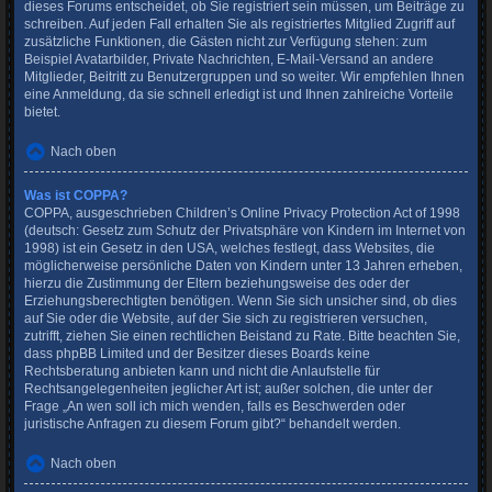
dieses Forums entscheidet, ob Sie registriert sein müssen, um Beiträge zu
schreiben. Auf jeden Fall erhalten Sie als registriertes Mitglied Zugriff auf
zusätzliche Funktionen, die Gästen nicht zur Verfügung stehen: zum
Beispiel Avatarbilder, Private Nachrichten, E-Mail-Versand an andere
Mitglieder, Beitritt zu Benutzergruppen und so weiter. Wir empfehlen Ihnen
eine Anmeldung, da sie schnell erledigt ist und Ihnen zahlreiche Vorteile
bietet.
Nach oben
Was ist COPPA?
COPPA, ausgeschrieben Children’s Online Privacy Protection Act of 1998
(deutsch: Gesetz zum Schutz der Privatsphäre von Kindern im Internet von
1998) ist ein Gesetz in den USA, welches festlegt, dass Websites, die
möglicherweise persönliche Daten von Kindern unter 13 Jahren erheben,
hierzu die Zustimmung der Eltern beziehungsweise des oder der
Erziehungsberechtigten benötigen. Wenn Sie sich unsicher sind, ob dies
auf Sie oder die Website, auf der Sie sich zu registrieren versuchen,
zutrifft, ziehen Sie einen rechtlichen Beistand zu Rate. Bitte beachten Sie,
dass phpBB Limited und der Besitzer dieses Boards keine
Rechtsberatung anbieten kann und nicht die Anlaufstelle für
Rechtsangelegenheiten jeglicher Art ist; außer solchen, die unter der
Frage „An wen soll ich mich wenden, falls es Beschwerden oder
juristische Anfragen zu diesem Forum gibt?“ behandelt werden.
Nach oben