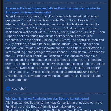
An wen soll ich mich wenden, falls es Beschwerden oder juristische
Anfragen zu diesem Forum gibt?
Jeder Administrator, der auf der „Das Team“-Seite aufgeführt ist, ist ein
geeigneter Kontakt für Ihre Beschwerde. Wenn Sie so keine Antwort
erhalten, sollten Sie den Besitzer der Domain kontaktieren (führen Sie
dazu eine
„WHOIS“-Abfrage
durch) oder — falls diese Seite bei einem
kostenlosen Webhoster wie z. B. Yahoo!, free.fr, funpic.de usw. liegt — den
Support oder den Abuse-Kontakt des betreffenden Dienstes. Bitte
beachten Sie, dass phpBB Limited (phpBB.com) und phpBB Deutschland
e. V. (phpBB.de)
absolut keinen Einfluss
auf die Benutzung oder den
oder die Benutzer der Forensoftware haben und dafür in keiner Weise zur
Verantwortung herangezogen werden können. Kontaktieren Sie daher nie
phpBB Limited oder phpBB Deutschland e. V. in Zusammenhang mit
jeglichen juristischen Fragen (Unterlassungserklärungen, Haftungsfragen
usw.), die
sich nicht direkt
auf die Website phpbb.com, phpbb.de oder die
phpBB-Software selbst beziehen. Falls Sie phpBB Limited oder phpBB
Deutschland e. V. E-Mails schreiben, die die
Softwarenutzung durch
Dritte
betreffen, so werden Sie, wenn überhaupt, höchstens eine knappe
Antwort erhalten.
Nach oben
Wie kann ich einen Administrator des Boards kontaktieren?
Alle Benutzer des Boards können das Kontaktformular nutzen, wenn die
Funktion durch die Board-Administration aktiviert wurde.
Mitglieder des Boards können zusätzlich den Link „Das Team“ verwenden.