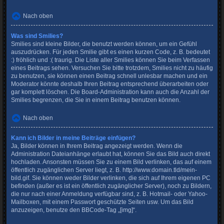
Nach oben
Was sind Smilies?
Smilies sind kleine Bilder, die benutzt werden können, um ein Gefühl
auszudrücken. Für jeden Smilie gibt es einen kurzen Code, z. B. bedeutet
:) fröhlich und :( traurig. Die Liste aller Smilies können Sie beim Verfassen
eines Beitrags sehen. Versuchen Sie bitte trotzdem, Smilies nicht zu häufig
zu benutzen, sie können einen Beitrag schnell unlesbar machen und ein
Moderator könnte deshalb Ihren Beitrag entsprechend überarbeiten oder
gar komplett löschen. Die Board-Administration kann auch die Anzahl der
Smilies begrenzen, die Sie in einem Beitrag benutzen können.
Nach oben
Kann ich Bilder in meine Beiträge einfügen?
Ja, Bilder können in Ihrem Beitrag angezeigt werden. Wenn die
Administration Dateianhänge erlaubt hat, können Sie das Bild auch direkt
hochladen. Ansonsten müssen Sie zu einem Bild verlinken, das auf einem
öffentlich zugänglichen Server liegt, z. B. http://www.domain.tld/mein-
bild.gif. Sie können weder Bilder verlinken, die sich auf Ihrem eigenen PC
befinden (außer es ist ein öffentlich zugänglicher Server), noch zu Bildern,
die nur nach einer Anmeldung verfügbar sind, z. B. Hotmail- oder Yahoo-
Mailboxen, mit einem Passwort geschützte Seiten usw. Um das Bild
anzuzeigen, benutze den BBCode-Tag „[img]“.