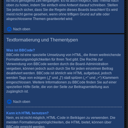
ist nicht genügend Zeit vergangen. Es ist auch möglich, das Thema nach
oben zu holen, indem Sie einfach eine Antwort darauf schreiben. Stellen
Sie jedoch sicher, dass Sie die Regeln dieses Boards beachten! Es wird
meist nicht gerne gesehen, wenn ohne triftigen Grund auf alte oder
abgeschlossene Themen geantwortet wird.
Nach oben
Textformatierung und Thementypen
Was ist BBCode?
BBCode ist eine spezielle Umsetzung von HTML, die Ihnen weitreichende
Formatierungsmöglichkeiten für Ihren Text gibt. Die Rechte zur
Verwendung von BBCode werden durch die Board-Administration
vergeben, können jedoch auch durch Sie für jeden einzelnen Beitrag
deaktiviert werden. BBCode ist ähnlich wie HTML aufgebaut, jedoch
werden Tags von eckigen („[“ und „]“) statt spitzen („<“ und „>“) Klammern
eingeschlossen. Weitere Informationen zu BBCode finden Sie auf einer
speziellen Hilfe-Seite, die von der Seite zur Beitragserstellung aus
zugänglich ist.
Nach oben
Kann ich HTML benutzen?
Nein, es ist nicht möglich, HTML-Code in Beiträgen zu verwenden. Die
meisten Formatierungsmöglichkeiten, die HTML bietet, können über
BBCode erreicht werden.