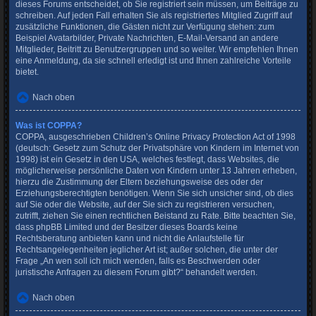
dieses Forums entscheidet, ob Sie registriert sein müssen, um Beiträge zu
schreiben. Auf jeden Fall erhalten Sie als registriertes Mitglied Zugriff auf
zusätzliche Funktionen, die Gästen nicht zur Verfügung stehen: zum
Beispiel Avatarbilder, Private Nachrichten, E-Mail-Versand an andere
Mitglieder, Beitritt zu Benutzergruppen und so weiter. Wir empfehlen Ihnen
eine Anmeldung, da sie schnell erledigt ist und Ihnen zahlreiche Vorteile
bietet.
Nach oben
Was ist COPPA?
COPPA, ausgeschrieben Children’s Online Privacy Protection Act of 1998
(deutsch: Gesetz zum Schutz der Privatsphäre von Kindern im Internet von
1998) ist ein Gesetz in den USA, welches festlegt, dass Websites, die
möglicherweise persönliche Daten von Kindern unter 13 Jahren erheben,
hierzu die Zustimmung der Eltern beziehungsweise des oder der
Erziehungsberechtigten benötigen. Wenn Sie sich unsicher sind, ob dies
auf Sie oder die Website, auf der Sie sich zu registrieren versuchen,
zutrifft, ziehen Sie einen rechtlichen Beistand zu Rate. Bitte beachten Sie,
dass phpBB Limited und der Besitzer dieses Boards keine
Rechtsberatung anbieten kann und nicht die Anlaufstelle für
Rechtsangelegenheiten jeglicher Art ist; außer solchen, die unter der
Frage „An wen soll ich mich wenden, falls es Beschwerden oder
juristische Anfragen zu diesem Forum gibt?“ behandelt werden.
Nach oben