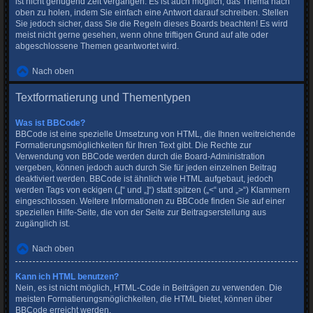
ist nicht genügend Zeit vergangen. Es ist auch möglich, das Thema nach
oben zu holen, indem Sie einfach eine Antwort darauf schreiben. Stellen
Sie jedoch sicher, dass Sie die Regeln dieses Boards beachten! Es wird
meist nicht gerne gesehen, wenn ohne triftigen Grund auf alte oder
abgeschlossene Themen geantwortet wird.
Nach oben
Textformatierung und Thementypen
Was ist BBCode?
BBCode ist eine spezielle Umsetzung von HTML, die Ihnen weitreichende
Formatierungsmöglichkeiten für Ihren Text gibt. Die Rechte zur
Verwendung von BBCode werden durch die Board-Administration
vergeben, können jedoch auch durch Sie für jeden einzelnen Beitrag
deaktiviert werden. BBCode ist ähnlich wie HTML aufgebaut, jedoch
werden Tags von eckigen („[“ und „]“) statt spitzen („<“ und „>“) Klammern
eingeschlossen. Weitere Informationen zu BBCode finden Sie auf einer
speziellen Hilfe-Seite, die von der Seite zur Beitragserstellung aus
zugänglich ist.
Nach oben
Kann ich HTML benutzen?
Nein, es ist nicht möglich, HTML-Code in Beiträgen zu verwenden. Die
meisten Formatierungsmöglichkeiten, die HTML bietet, können über
BBCode erreicht werden.