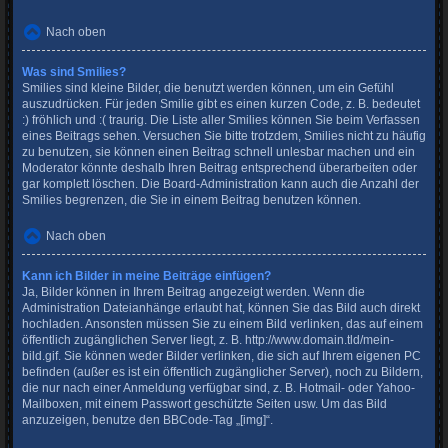
Nach oben
Was sind Smilies?
Smilies sind kleine Bilder, die benutzt werden können, um ein Gefühl
auszudrücken. Für jeden Smilie gibt es einen kurzen Code, z. B. bedeutet
:) fröhlich und :( traurig. Die Liste aller Smilies können Sie beim Verfassen
eines Beitrags sehen. Versuchen Sie bitte trotzdem, Smilies nicht zu häufig
zu benutzen, sie können einen Beitrag schnell unlesbar machen und ein
Moderator könnte deshalb Ihren Beitrag entsprechend überarbeiten oder
gar komplett löschen. Die Board-Administration kann auch die Anzahl der
Smilies begrenzen, die Sie in einem Beitrag benutzen können.
Nach oben
Kann ich Bilder in meine Beiträge einfügen?
Ja, Bilder können in Ihrem Beitrag angezeigt werden. Wenn die
Administration Dateianhänge erlaubt hat, können Sie das Bild auch direkt
hochladen. Ansonsten müssen Sie zu einem Bild verlinken, das auf einem
öffentlich zugänglichen Server liegt, z. B. http://www.domain.tld/mein-
bild.gif. Sie können weder Bilder verlinken, die sich auf Ihrem eigenen PC
befinden (außer es ist ein öffentlich zugänglicher Server), noch zu Bildern,
die nur nach einer Anmeldung verfügbar sind, z. B. Hotmail- oder Yahoo-
Mailboxen, mit einem Passwort geschützte Seiten usw. Um das Bild
anzuzeigen, benutze den BBCode-Tag „[img]“.