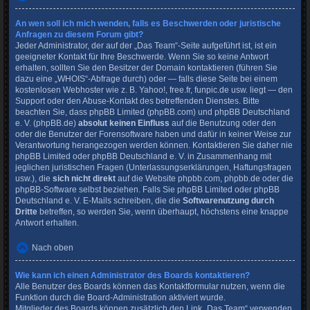
An wen soll ich mich wenden, falls es Beschwerden oder juristische
Anfragen zu diesem Forum gibt?
Jeder Administrator, der auf der „Das Team“-Seite aufgeführt ist, ist ein
geeigneter Kontakt für Ihre Beschwerde. Wenn Sie so keine Antwort
erhalten, sollten Sie den Besitzer der Domain kontaktieren (führen Sie
dazu eine
„WHOIS“-Abfrage
durch) oder — falls diese Seite bei einem
kostenlosen Webhoster wie z. B. Yahoo!, free.fr, funpic.de usw. liegt — den
Support oder den Abuse-Kontakt des betreffenden Dienstes. Bitte
beachten Sie, dass phpBB Limited (phpBB.com) und phpBB Deutschland
e. V. (phpBB.de)
absolut keinen Einfluss
auf die Benutzung oder den
oder die Benutzer der Forensoftware haben und dafür in keiner Weise zur
Verantwortung herangezogen werden können. Kontaktieren Sie daher nie
phpBB Limited oder phpBB Deutschland e. V. in Zusammenhang mit
jeglichen juristischen Fragen (Unterlassungserklärungen, Haftungsfragen
usw.), die
sich nicht direkt
auf die Website phpbb.com, phpbb.de oder die
phpBB-Software selbst beziehen. Falls Sie phpBB Limited oder phpBB
Deutschland e. V. E-Mails schreiben, die die
Softwarenutzung durch
Dritte
betreffen, so werden Sie, wenn überhaupt, höchstens eine knappe
Antwort erhalten.
Nach oben
Wie kann ich einen Administrator des Boards kontaktieren?
Alle Benutzer des Boards können das Kontaktformular nutzen, wenn die
Funktion durch die Board-Administration aktiviert wurde.
Mitglieder des Boards können zusätzlich den Link „Das Team“ verwenden.