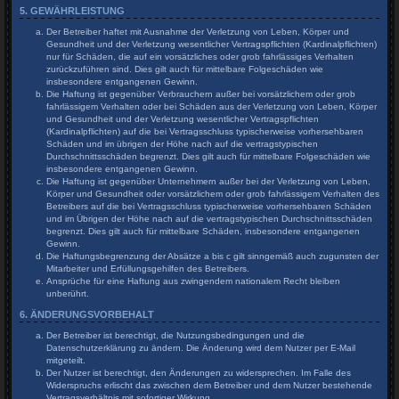
5. GEWÄHRLEISTUNG
Der Betreiber haftet mit Ausnahme der Verletzung von Leben, Körper und
Gesundheit und der Verletzung wesentlicher Vertragspflichten (Kardinalpflichten)
nur für Schäden, die auf ein vorsätzliches oder grob fahrlässiges Verhalten
zurückzuführen sind. Dies gilt auch für mittelbare Folgeschäden wie
insbesondere entgangenen Gewinn.
Die Haftung ist gegenüber Verbrauchern außer bei vorsätzlichem oder grob
fahrlässigem Verhalten oder bei Schäden aus der Verletzung von Leben, Körper
und Gesundheit und der Verletzung wesentlicher Vertragspflichten
(Kardinalpflichten) auf die bei Vertragsschluss typischerweise vorhersehbaren
Schäden und im übrigen der Höhe nach auf die vertragstypischen
Durchschnittsschäden begrenzt. Dies gilt auch für mittelbare Folgeschäden wie
insbesondere entgangenen Gewinn.
Die Haftung ist gegenüber Unternehmern außer bei der Verletzung von Leben,
Körper und Gesundheit oder vorsätzlichem oder grob fahrlässigem Verhalten des
Betreibers auf die bei Vertragsschluss typischerweise vorhersehbaren Schäden
und im Übrigen der Höhe nach auf die vertragstypischen Durchschnittsschäden
begrenzt. Dies gilt auch für mittelbare Schäden, insbesondere entgangenen
Gewinn.
Die Haftungsbegrenzung der Absätze a bis c gilt sinngemäß auch zugunsten der
Mitarbeiter und Erfüllungsgehilfen des Betreibers.
Ansprüche für eine Haftung aus zwingendem nationalem Recht bleiben
unberührt.
6. ÄNDERUNGSVORBEHALT
Der Betreiber ist berechtigt, die Nutzungsbedingungen und die
Datenschutzerklärung zu ändern. Die Änderung wird dem Nutzer per E-Mail
mitgeteilt.
Der Nutzer ist berechtigt, den Änderungen zu widersprechen. Im Falle des
Widerspruchs erlischt das zwischen dem Betreiber und dem Nutzer bestehende
Vertragsverhältnis mit sofortiger Wirkung.