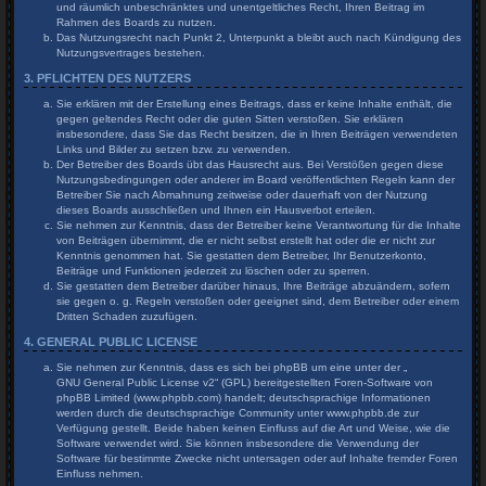
und räumlich unbeschränktes und unentgeltliches Recht, Ihren Beitrag im
Rahmen des Boards zu nutzen.
Das Nutzungsrecht nach Punkt 2, Unterpunkt a bleibt auch nach Kündigung des
Nutzungsvertrages bestehen.
3. PFLICHTEN DES NUTZERS
Sie erklären mit der Erstellung eines Beitrags, dass er keine Inhalte enthält, die
gegen geltendes Recht oder die guten Sitten verstoßen. Sie erklären
insbesondere, dass Sie das Recht besitzen, die in Ihren Beiträgen verwendeten
Links und Bilder zu setzen bzw. zu verwenden.
Der Betreiber des Boards übt das Hausrecht aus. Bei Verstößen gegen diese
Nutzungsbedingungen oder anderer im Board veröffentlichten Regeln kann der
Betreiber Sie nach Abmahnung zeitweise oder dauerhaft von der Nutzung
dieses Boards ausschließen und Ihnen ein Hausverbot erteilen.
Sie nehmen zur Kenntnis, dass der Betreiber keine Verantwortung für die Inhalte
von Beiträgen übernimmt, die er nicht selbst erstellt hat oder die er nicht zur
Kenntnis genommen hat. Sie gestatten dem Betreiber, Ihr Benutzerkonto,
Beiträge und Funktionen jederzeit zu löschen oder zu sperren.
Sie gestatten dem Betreiber darüber hinaus, Ihre Beiträge abzuändern, sofern
sie gegen o. g. Regeln verstoßen oder geeignet sind, dem Betreiber oder einem
Dritten Schaden zuzufügen.
4. GENERAL PUBLIC LICENSE
Sie nehmen zur Kenntnis, dass es sich bei phpBB um eine unter der „
GNU General Public License v2
“ (GPL) bereitgestellten Foren-Software von
phpBB Limited (www.phpbb.com) handelt; deutschsprachige Informationen
werden durch die deutschsprachige Community unter www.phpbb.de zur
Verfügung gestellt. Beide haben keinen Einfluss auf die Art und Weise, wie die
Software verwendet wird. Sie können insbesondere die Verwendung der
Software für bestimmte Zwecke nicht untersagen oder auf Inhalte fremder Foren
Einfluss nehmen.