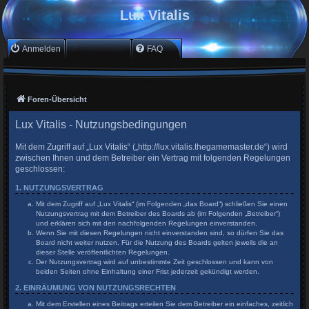
Lux Vitalis
Anmelden
Registrieren
FAQ
Foren-Übersicht
Lux Vitalis - Nutzungsbedingungen
Mit dem Zugriff auf „Lux Vitalis“ („http://lux.vitalis.thegamemaster.de“) wird
zwischen Ihnen und dem Betreiber ein Vertrag mit folgenden Regelungen
geschlossen:
1. NUTZUNGSVERTRAG
Mit dem Zugriff auf „Lux Vitalis“ (im Folgenden „das Board“) schließen Sie einen
Nutzungsvertrag mit dem Betreiber des Boards ab (im Folgenden „Betreiber“)
und erklären sich mit den nachfolgenden Regelungen einverstanden.
Wenn Sie mit diesen Regelungen nicht einverstanden sind, so dürfen Sie das
Board nicht weiter nutzen. Für die Nutzung des Boards gelten jeweils die an
dieser Stelle veröffentlichten Regelungen.
Der Nutzungsvertrag wird auf unbestimmte Zeit geschlossen und kann von
beiden Seiten ohne Einhaltung einer Frist jederzeit gekündigt werden.
2. EINRÄUMUNG VON NUTZUNGSRECHTEN
Mit dem Erstellen eines Beitrags erteilen Sie dem Betreiber ein einfaches, zeitlich