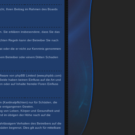
Recht, Ihren Beitrag im Rahmen des Boards
en. Sie erklären insbesondere, dass Sie das
chten Regeln kann der Betreiber Sie nach
 hat oder die er nicht zur Kenntnis genommen
 dem Betreiber oder einem Dritten Schaden
Software von phpBB Limited (www.phpbb.com)
eide haben keinen Einfluss auf die Art und
n oder auf Inhalte fremder Foren Einfluss
 (Kardinalpflichten) nur für Schäden, die
dere entgangenen Gewinn.
zung von Leben, Körper und Gesundheit und
und im übrigen der Höhe nach auf die
hrlässigem Verhalten des Betreibers auf die
den begrenzt. Dies gilt auch für mittelbare