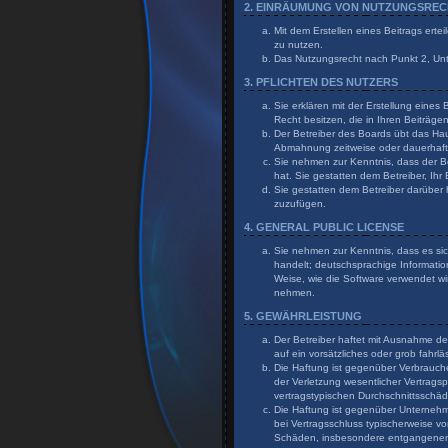
2. EINRÄUMUNG VON NUTZUNGSRE
Mit dem Erstellen eines Beitrags erte
zu nutzen.
Das Nutzungsrecht nach Punkt 2, Un
3. PFLICHTEN DES NUTZERS
Sie erklären mit der Erstellung eines
Recht besitzen, die in Ihren Beiträg
Der Betreiber des Boards übt das Ha
Abmahnung zeitweise oder dauerhaft 
Sie nehmen zur Kenntnis, dass der Bet
hat. Sie gestatten dem Betreiber, Ihr
Sie gestatten dem Betreiber darüber 
zuzufügen.
4. GENERAL PUBLIC LICENSE
Sie nehmen zur Kenntnis, dass es sic
handelt; deutschsprachige Informati
Weise, wie die Software verwendet wi
nehmen.
5. GEWÄHRLEISTUNG
Der Betreiber haftet mit Ausnahme de
auf ein vorsätzliches oder grob fahr
Die Haftung ist gegenüber Verbrauch
der Verletzung wesentlicher Vertragsp
vertragstypischen Durchschnittsschä
Die Haftung ist gegenüber Unternehme
bei Vertragsschluss typischerweise v
Schäden, insbesondere entgangene