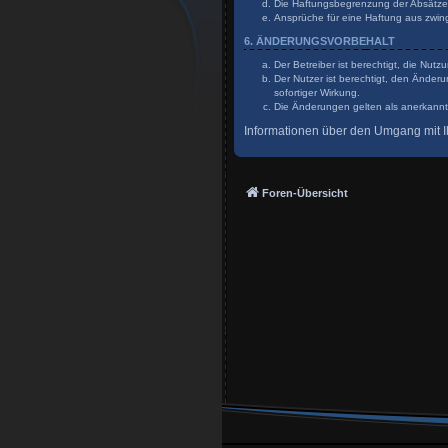
Die Haftungsbegrenzung der Absätze a
Ansprüche für eine Haftung aus zwin
6. ÄNDERUNGSVORBEHALT
Der Betreiber ist berechtigt, die Nu
Der Nutzer ist berechtigt, den Änder
sofortiger Wirkung.
Die Änderungen gelten als anerkannt
Informationen über den Umgang mit Ih
Foren-Übersicht