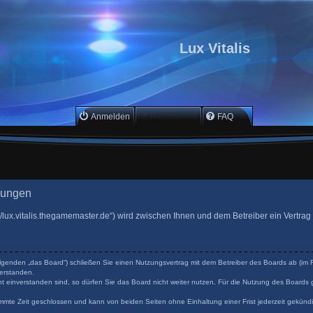
Lux Vitalis
Anmelden
Registrieren
FAQ
gungen
ttp://lux.vitalis.thegamemaster.de“) wird zwischen Ihnen und dem Betreiber ein Vertr
 Folgenden „das Board“) schließen Sie einen Nutzungsvertrag mit dem Betreiber des Boards ab (im F
erstanden.
 einverstanden sind, so dürfen Sie das Board nicht weiter nutzen. Für die Nutzung des Boards ge
mmte Zeit geschlossen und kann von beiden Seiten ohne Einhaltung einer Frist jederzeit gekünd