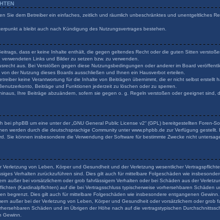
CHTEN
ilen Sie dem Betreiber ein einfaches, zeitlich und räumlich unbeschränktes und unentgeltliches 
terpunkt a bleibt auch nach Kündigung des Nutzungsvertrages bestehen.
 Beitrags, dass er keine Inhalte enthält, die gegen geltendes Recht oder die guten Sitten verstoß
en verwendeten Links und Bilder zu setzen bzw. zu verwenden.
usrecht aus. Bei Verstößen gegen diese Nutzungsbedingungen oder anderer im Board veröffentli
von der Nutzung dieses Boards ausschließen und Ihnen ein Hausverbot erteilen.
reiber keine Verantwortung für die Inhalte von Beiträgen übernimmt, die er nicht selbst erstellt
 Benutzerkonto, Beiträge und Funktionen jederzeit zu löschen oder zu sperren.
hinaus, Ihre Beiträge abzuändern, sofern sie gegen o. g. Regeln verstoßen oder geeignet sind,
h bei phpBB um eine unter der „
GNU General Public License v2
“ (GPL) bereitgestellten Foren-
onen werden durch die deutschsprachige Community unter www.phpbb.de zur Verfügung gestellt. B
rd. Sie können insbesondere die Verwendung der Software für bestimmte Zwecke nicht untersage
r Verletzung von Leben, Körper und Gesundheit und der Verletzung wesentlicher Vertragspflichten
lässiges Verhalten zurückzuführen sind. Dies gilt auch für mittelbare Folgeschäden wie insbeson
ern außer bei vorsätzlichem oder grob fahrlässigem Verhalten oder bei Schäden aus der Verlet
flichten (Kardinalpflichten) auf die bei Vertragsschluss typischerweise vorhersehbaren Schäden 
den begrenzt. Dies gilt auch für mittelbare Folgeschäden wie insbesondere entgangenen Gewinn.
rn außer bei der Verletzung von Leben, Körper und Gesundheit oder vorsätzlichem oder grob fa
orhersehbaren Schäden und im Übrigen der Höhe nach auf die vertragstypischen Durchschnittsschä
n Gewinn.