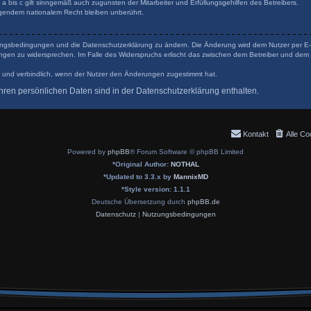
 bis c gilt sinngemäß auch zugunsten der Mitarbeiter und Erfüllungsgehilfen des Betreibers.
gendem nationalem Recht bleiben unberührt.
tzungsbedingungen und die Datenschutzerklärung zu ändern. Die Änderung wird dem Nutzer per E-Ma
ungen zu widersprechen. Im Falle des Widerspruchs erlischt das zwischen dem Betreiber und dem 
 und verbindlich, wenn der Nutzer den Änderungen zugestimmt hat.
ren persönlichen Daten sind in der Datenschutzerklärung enthalten.
Kontakt
Alle Co
Powered by
phpBB
® Forum Software © phpBB Limited
*
Original Author:
NOTHAL
*
Updated to 3.3.x by
MannixMD
*
Style version: 1.1.1
Deutsche Übersetzung durch
phpBB.de
Datenschutz
|
Nutzungsbedingungen