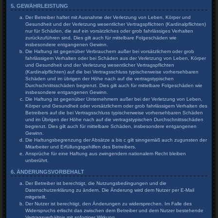
5. GEWÄHRLEISTUNG
Der Betreiber haftet mit Ausnahme der Verletzung von Leben, Körper und
Gesundheit und der Verletzung wesentlicher Vertragspflichten (Kardinalpflichten)
nur für Schäden, die auf ein vorsätzliches oder grob fahrlässiges Verhalten
zurückzuführen sind. Dies gilt auch für mittelbare Folgeschäden wie
insbesondere entgangenen Gewinn.
Die Haftung ist gegenüber Verbrauchern außer bei vorsätzlichem oder grob
fahrlässigem Verhalten oder bei Schäden aus der Verletzung von Leben, Körper
und Gesundheit und der Verletzung wesentlicher Vertragspflichten
(Kardinalpflichten) auf die bei Vertragsschluss typischerweise vorhersehbaren
Schäden und im übrigen der Höhe nach auf die vertragstypischen
Durchschnittsschäden begrenzt. Dies gilt auch für mittelbare Folgeschäden wie
insbesondere entgangenen Gewinn.
Die Haftung ist gegenüber Unternehmern außer bei der Verletzung von Leben,
Körper und Gesundheit oder vorsätzlichem oder grob fahrlässigem Verhalten des
Betreibers auf die bei Vertragsschluss typischerweise vorhersehbaren Schäden
und im Übrigen der Höhe nach auf die vertragstypischen Durchschnittsschäden
begrenzt. Dies gilt auch für mittelbare Schäden, insbesondere entgangenen
Gewinn.
Die Haftungsbegrenzung der Absätze a bis c gilt sinngemäß auch zugunsten der
Mitarbeiter und Erfüllungsgehilfen des Betreibers.
Ansprüche für eine Haftung aus zwingendem nationalem Recht bleiben
unberührt.
6. ÄNDERUNGSVORBEHALT
Der Betreiber ist berechtigt, die Nutzungsbedingungen und die
Datenschutzerklärung zu ändern. Die Änderung wird dem Nutzer per E-Mail
mitgeteilt.
Der Nutzer ist berechtigt, den Änderungen zu widersprechen. Im Falle des
Widerspruchs erlischt das zwischen dem Betreiber und dem Nutzer bestehende
Vertragsverhältnis mit sofortiger Wirkung.