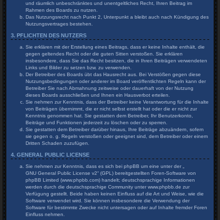
und räumlich unbeschränktes und unentgeltliches Recht, Ihren Beitrag im
Rahmen des Boards zu nutzen.
Das Nutzungsrecht nach Punkt 2, Unterpunkt a bleibt auch nach Kündigung des
Nutzungsvertrages bestehen.
3. PFLICHTEN DES NUTZERS
Sie erklären mit der Erstellung eines Beitrags, dass er keine Inhalte enthält, die
gegen geltendes Recht oder die guten Sitten verstoßen. Sie erklären
insbesondere, dass Sie das Recht besitzen, die in Ihren Beiträgen verwendeten
Links und Bilder zu setzen bzw. zu verwenden.
Der Betreiber des Boards übt das Hausrecht aus. Bei Verstößen gegen diese
Nutzungsbedingungen oder anderer im Board veröffentlichten Regeln kann der
Betreiber Sie nach Abmahnung zeitweise oder dauerhaft von der Nutzung
dieses Boards ausschließen und Ihnen ein Hausverbot erteilen.
Sie nehmen zur Kenntnis, dass der Betreiber keine Verantwortung für die Inhalte
von Beiträgen übernimmt, die er nicht selbst erstellt hat oder die er nicht zur
Kenntnis genommen hat. Sie gestatten dem Betreiber, Ihr Benutzerkonto,
Beiträge und Funktionen jederzeit zu löschen oder zu sperren.
Sie gestatten dem Betreiber darüber hinaus, Ihre Beiträge abzuändern, sofern
sie gegen o. g. Regeln verstoßen oder geeignet sind, dem Betreiber oder einem
Dritten Schaden zuzufügen.
4. GENERAL PUBLIC LICENSE
Sie nehmen zur Kenntnis, dass es sich bei phpBB um eine unter der „
GNU General Public License v2
“ (GPL) bereitgestellten Foren-Software von
phpBB Limited (www.phpbb.com) handelt; deutschsprachige Informationen
werden durch die deutschsprachige Community unter www.phpbb.de zur
Verfügung gestellt. Beide haben keinen Einfluss auf die Art und Weise, wie die
Software verwendet wird. Sie können insbesondere die Verwendung der
Software für bestimmte Zwecke nicht untersagen oder auf Inhalte fremder Foren
Einfluss nehmen.