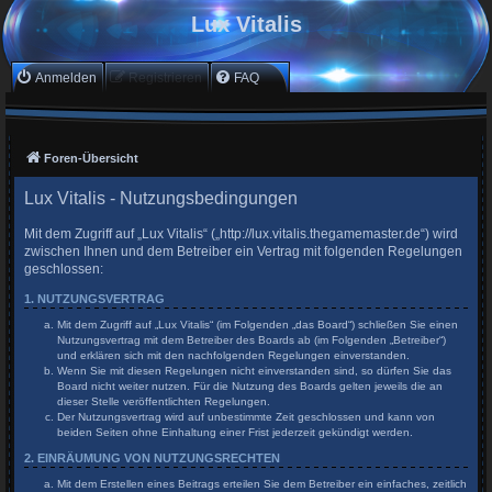
Lux Vitalis
Anmelden
Registrieren
FAQ
Foren-Übersicht
Lux Vitalis - Nutzungsbedingungen
Mit dem Zugriff auf „Lux Vitalis“ („http://lux.vitalis.thegamemaster.de“) wird
zwischen Ihnen und dem Betreiber ein Vertrag mit folgenden Regelungen
geschlossen:
1. NUTZUNGSVERTRAG
Mit dem Zugriff auf „Lux Vitalis“ (im Folgenden „das Board“) schließen Sie einen
Nutzungsvertrag mit dem Betreiber des Boards ab (im Folgenden „Betreiber“)
und erklären sich mit den nachfolgenden Regelungen einverstanden.
Wenn Sie mit diesen Regelungen nicht einverstanden sind, so dürfen Sie das
Board nicht weiter nutzen. Für die Nutzung des Boards gelten jeweils die an
dieser Stelle veröffentlichten Regelungen.
Der Nutzungsvertrag wird auf unbestimmte Zeit geschlossen und kann von
beiden Seiten ohne Einhaltung einer Frist jederzeit gekündigt werden.
2. EINRÄUMUNG VON NUTZUNGSRECHTEN
Mit dem Erstellen eines Beitrags erteilen Sie dem Betreiber ein einfaches, zeitlich