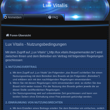
Lux Vitalis
Anmelden
Registrieren
FAQ
Foren-Übersicht
Lux Vitalis - Nutzungsbedingungen
Mit dem Zugriff auf „Lux Vitalis“ („http://lux.vitalis.thegamemaster.de“) wird
zwischen Ihnen und dem Betreiber ein Vertrag mit folgenden Regelungen
geschlossen:
1. NUTZUNGSVERTRAG
Mit dem Zugriff auf „Lux Vitalis“ (im Folgenden „das Board“) schließen Sie einen
Nutzungsvertrag mit dem Betreiber des Boards ab (im Folgenden „Betreiber“)
und erklären sich mit den nachfolgenden Regelungen einverstanden.
Wenn Sie mit diesen Regelungen nicht einverstanden sind, so dürfen Sie das
Board nicht weiter nutzen. Für die Nutzung des Boards gelten jeweils die an
dieser Stelle veröffentlichten Regelungen.
Der Nutzungsvertrag wird auf unbestimmte Zeit geschlossen und kann von
beiden Seiten ohne Einhaltung einer Frist jederzeit gekündigt werden.
2. EINRÄUMUNG VON NUTZUNGSRECHTEN
Mit dem Erstellen eines Beitrags erteilen Sie dem Betreiber ein einfaches, zeitlich