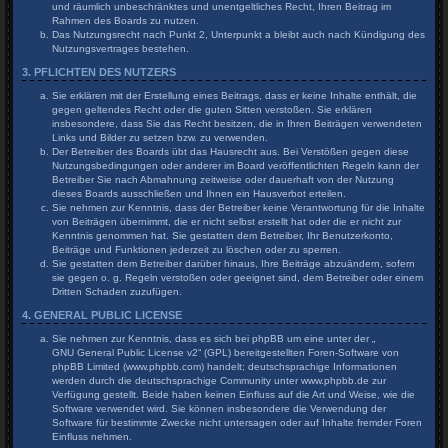
und räumlich unbeschränktes und unentgeltliches Recht, Ihren Beitrag im
Rahmen des Boards zu nutzen.
Das Nutzungsrecht nach Punkt 2, Unterpunkt a bleibt auch nach Kündigung des
Nutzungsvertrages bestehen.
3. PFLICHTEN DES NUTZERS
Sie erklären mit der Erstellung eines Beitrags, dass er keine Inhalte enthält, die
gegen geltendes Recht oder die guten Sitten verstoßen. Sie erklären
insbesondere, dass Sie das Recht besitzen, die in Ihren Beiträgen verwendeten
Links und Bilder zu setzen bzw. zu verwenden.
Der Betreiber des Boards übt das Hausrecht aus. Bei Verstößen gegen diese
Nutzungsbedingungen oder anderer im Board veröffentlichten Regeln kann der
Betreiber Sie nach Abmahnung zeitweise oder dauerhaft von der Nutzung
dieses Boards ausschließen und Ihnen ein Hausverbot erteilen.
Sie nehmen zur Kenntnis, dass der Betreiber keine Verantwortung für die Inhalte
von Beiträgen übernimmt, die er nicht selbst erstellt hat oder die er nicht zur
Kenntnis genommen hat. Sie gestatten dem Betreiber, Ihr Benutzerkonto,
Beiträge und Funktionen jederzeit zu löschen oder zu sperren.
Sie gestatten dem Betreiber darüber hinaus, Ihre Beiträge abzuändern, sofern
sie gegen o. g. Regeln verstoßen oder geeignet sind, dem Betreiber oder einem
Dritten Schaden zuzufügen.
4. GENERAL PUBLIC LICENSE
Sie nehmen zur Kenntnis, dass es sich bei phpBB um eine unter der „
GNU General Public License v2
“ (GPL) bereitgestellten Foren-Software von
phpBB Limited (www.phpbb.com) handelt; deutschsprachige Informationen
werden durch die deutschsprachige Community unter www.phpbb.de zur
Verfügung gestellt. Beide haben keinen Einfluss auf die Art und Weise, wie die
Software verwendet wird. Sie können insbesondere die Verwendung der
Software für bestimmte Zwecke nicht untersagen oder auf Inhalte fremder Foren
Einfluss nehmen.