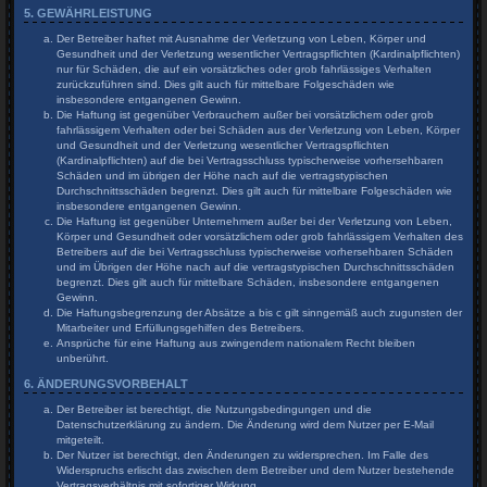
5. GEWÄHRLEISTUNG
Der Betreiber haftet mit Ausnahme der Verletzung von Leben, Körper und
Gesundheit und der Verletzung wesentlicher Vertragspflichten (Kardinalpflichten)
nur für Schäden, die auf ein vorsätzliches oder grob fahrlässiges Verhalten
zurückzuführen sind. Dies gilt auch für mittelbare Folgeschäden wie
insbesondere entgangenen Gewinn.
Die Haftung ist gegenüber Verbrauchern außer bei vorsätzlichem oder grob
fahrlässigem Verhalten oder bei Schäden aus der Verletzung von Leben, Körper
und Gesundheit und der Verletzung wesentlicher Vertragspflichten
(Kardinalpflichten) auf die bei Vertragsschluss typischerweise vorhersehbaren
Schäden und im übrigen der Höhe nach auf die vertragstypischen
Durchschnittsschäden begrenzt. Dies gilt auch für mittelbare Folgeschäden wie
insbesondere entgangenen Gewinn.
Die Haftung ist gegenüber Unternehmern außer bei der Verletzung von Leben,
Körper und Gesundheit oder vorsätzlichem oder grob fahrlässigem Verhalten des
Betreibers auf die bei Vertragsschluss typischerweise vorhersehbaren Schäden
und im Übrigen der Höhe nach auf die vertragstypischen Durchschnittsschäden
begrenzt. Dies gilt auch für mittelbare Schäden, insbesondere entgangenen
Gewinn.
Die Haftungsbegrenzung der Absätze a bis c gilt sinngemäß auch zugunsten der
Mitarbeiter und Erfüllungsgehilfen des Betreibers.
Ansprüche für eine Haftung aus zwingendem nationalem Recht bleiben
unberührt.
6. ÄNDERUNGSVORBEHALT
Der Betreiber ist berechtigt, die Nutzungsbedingungen und die
Datenschutzerklärung zu ändern. Die Änderung wird dem Nutzer per E-Mail
mitgeteilt.
Der Nutzer ist berechtigt, den Änderungen zu widersprechen. Im Falle des
Widerspruchs erlischt das zwischen dem Betreiber und dem Nutzer bestehende
Vertragsverhältnis mit sofortiger Wirkung.