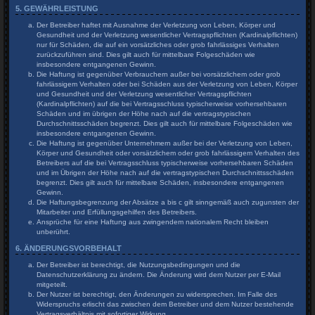
5. GEWÄHRLEISTUNG
Der Betreiber haftet mit Ausnahme der Verletzung von Leben, Körper und
Gesundheit und der Verletzung wesentlicher Vertragspflichten (Kardinalpflichten)
nur für Schäden, die auf ein vorsätzliches oder grob fahrlässiges Verhalten
zurückzuführen sind. Dies gilt auch für mittelbare Folgeschäden wie
insbesondere entgangenen Gewinn.
Die Haftung ist gegenüber Verbrauchern außer bei vorsätzlichem oder grob
fahrlässigem Verhalten oder bei Schäden aus der Verletzung von Leben, Körper
und Gesundheit und der Verletzung wesentlicher Vertragspflichten
(Kardinalpflichten) auf die bei Vertragsschluss typischerweise vorhersehbaren
Schäden und im übrigen der Höhe nach auf die vertragstypischen
Durchschnittsschäden begrenzt. Dies gilt auch für mittelbare Folgeschäden wie
insbesondere entgangenen Gewinn.
Die Haftung ist gegenüber Unternehmern außer bei der Verletzung von Leben,
Körper und Gesundheit oder vorsätzlichem oder grob fahrlässigem Verhalten des
Betreibers auf die bei Vertragsschluss typischerweise vorhersehbaren Schäden
und im Übrigen der Höhe nach auf die vertragstypischen Durchschnittsschäden
begrenzt. Dies gilt auch für mittelbare Schäden, insbesondere entgangenen
Gewinn.
Die Haftungsbegrenzung der Absätze a bis c gilt sinngemäß auch zugunsten der
Mitarbeiter und Erfüllungsgehilfen des Betreibers.
Ansprüche für eine Haftung aus zwingendem nationalem Recht bleiben
unberührt.
6. ÄNDERUNGSVORBEHALT
Der Betreiber ist berechtigt, die Nutzungsbedingungen und die
Datenschutzerklärung zu ändern. Die Änderung wird dem Nutzer per E-Mail
mitgeteilt.
Der Nutzer ist berechtigt, den Änderungen zu widersprechen. Im Falle des
Widerspruchs erlischt das zwischen dem Betreiber und dem Nutzer bestehende
Vertragsverhältnis mit sofortiger Wirkung.