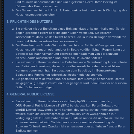
und räumlich unbeschränktes und unentgeltliches Recht, Ihren Beitrag im
Rahmen des Boards zu nutzen.
Das Nutzungsrecht nach Punkt 2, Unterpunkt a bleibt auch nach Kündigung des
Nutzungsvertrages bestehen.
3. PFLICHTEN DES NUTZERS
Sie erklären mit der Erstellung eines Beitrags, dass er keine Inhalte enthält, die
gegen geltendes Recht oder die guten Sitten verstoßen. Sie erklären
insbesondere, dass Sie das Recht besitzen, die in Ihren Beiträgen verwendeten
Links und Bilder zu setzen bzw. zu verwenden.
Der Betreiber des Boards übt das Hausrecht aus. Bei Verstößen gegen diese
Nutzungsbedingungen oder anderer im Board veröffentlichten Regeln kann der
Betreiber Sie nach Abmahnung zeitweise oder dauerhaft von der Nutzung
dieses Boards ausschließen und Ihnen ein Hausverbot erteilen.
Sie nehmen zur Kenntnis, dass der Betreiber keine Verantwortung für die Inhalte
von Beiträgen übernimmt, die er nicht selbst erstellt hat oder die er nicht zur
Kenntnis genommen hat. Sie gestatten dem Betreiber, Ihr Benutzerkonto,
Beiträge und Funktionen jederzeit zu löschen oder zu sperren.
Sie gestatten dem Betreiber darüber hinaus, Ihre Beiträge abzuändern, sofern
sie gegen o. g. Regeln verstoßen oder geeignet sind, dem Betreiber oder einem
Dritten Schaden zuzufügen.
4. GENERAL PUBLIC LICENSE
Sie nehmen zur Kenntnis, dass es sich bei phpBB um eine unter der „
GNU General Public License v2
“ (GPL) bereitgestellten Foren-Software von
phpBB Limited (www.phpbb.com) handelt; deutschsprachige Informationen
werden durch die deutschsprachige Community unter www.phpbb.de zur
Verfügung gestellt. Beide haben keinen Einfluss auf die Art und Weise, wie die
Software verwendet wird. Sie können insbesondere die Verwendung der
Software für bestimmte Zwecke nicht untersagen oder auf Inhalte fremder Foren
Einfluss nehmen.