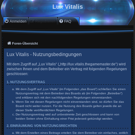
Lux Vitalis
Anmelden
Registrieren
FAQ
Foren-Übersicht
Lux Vitalis - Nutzungsbedingungen
Mit dem Zugriff auf „Lux Vitalis“ („http://lux.vitalis.thegamemaster.de“) wird
zwischen Ihnen und dem Betreiber ein Vertrag mit folgenden Regelungen
geschlossen:
1. NUTZUNGSVERTRAG
Mit dem Zugriff auf „Lux Vitalis“ (im Folgenden „das Board“) schließen Sie einen
Nutzungsvertrag mit dem Betreiber des Boards ab (im Folgenden „Betreiber“)
und erklären sich mit den nachfolgenden Regelungen einverstanden.
Wenn Sie mit diesen Regelungen nicht einverstanden sind, so dürfen Sie das
Board nicht weiter nutzen. Für die Nutzung des Boards gelten jeweils die an
dieser Stelle veröffentlichten Regelungen.
Der Nutzungsvertrag wird auf unbestimmte Zeit geschlossen und kann von
beiden Seiten ohne Einhaltung einer Frist jederzeit gekündigt werden.
2. EINRÄUMUNG VON NUTZUNGSRECHTEN
Mit dem Erstellen eines Beitrags erteilen Sie dem Betreiber ein einfaches, zeitlich