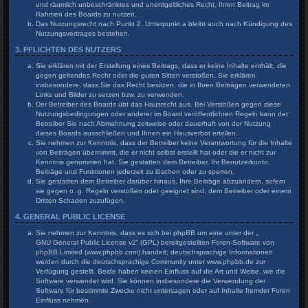
und räumlich unbeschränktes und unentgeltliches Recht, Ihren Beitrag im
Rahmen des Boards zu nutzen.
Das Nutzungsrecht nach Punkt 2, Unterpunkt a bleibt auch nach Kündigung des
Nutzungsvertrages bestehen.
3. PFLICHTEN DES NUTZERS
Sie erklären mit der Erstellung eines Beitrags, dass er keine Inhalte enthält, die
gegen geltendes Recht oder die guten Sitten verstoßen. Sie erklären
insbesondere, dass Sie das Recht besitzen, die in Ihren Beiträgen verwendeten
Links und Bilder zu setzen bzw. zu verwenden.
Der Betreiber des Boards übt das Hausrecht aus. Bei Verstößen gegen diese
Nutzungsbedingungen oder anderer im Board veröffentlichten Regeln kann der
Betreiber Sie nach Abmahnung zeitweise oder dauerhaft von der Nutzung
dieses Boards ausschließen und Ihnen ein Hausverbot erteilen.
Sie nehmen zur Kenntnis, dass der Betreiber keine Verantwortung für die Inhalte
von Beiträgen übernimmt, die er nicht selbst erstellt hat oder die er nicht zur
Kenntnis genommen hat. Sie gestatten dem Betreiber, Ihr Benutzerkonto,
Beiträge und Funktionen jederzeit zu löschen oder zu sperren.
Sie gestatten dem Betreiber darüber hinaus, Ihre Beiträge abzuändern, sofern
sie gegen o. g. Regeln verstoßen oder geeignet sind, dem Betreiber oder einem
Dritten Schaden zuzufügen.
4. GENERAL PUBLIC LICENSE
Sie nehmen zur Kenntnis, dass es sich bei phpBB um eine unter der „
GNU General Public License v2
“ (GPL) bereitgestellten Foren-Software von
phpBB Limited (www.phpbb.com) handelt; deutschsprachige Informationen
werden durch die deutschsprachige Community unter www.phpbb.de zur
Verfügung gestellt. Beide haben keinen Einfluss auf die Art und Weise, wie die
Software verwendet wird. Sie können insbesondere die Verwendung der
Software für bestimmte Zwecke nicht untersagen oder auf Inhalte fremder Foren
Einfluss nehmen.