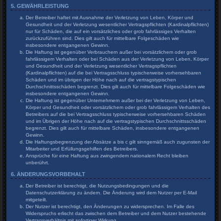
5. GEWÄHRLEISTUNG
Der Betreiber haftet mit Ausnahme der Verletzung von Leben, Körper und
Gesundheit und der Verletzung wesentlicher Vertragspflichten (Kardinalpflichten)
nur für Schäden, die auf ein vorsätzliches oder grob fahrlässiges Verhalten
zurückzuführen sind. Dies gilt auch für mittelbare Folgeschäden wie
insbesondere entgangenen Gewinn.
Die Haftung ist gegenüber Verbrauchern außer bei vorsätzlichem oder grob
fahrlässigem Verhalten oder bei Schäden aus der Verletzung von Leben, Körper
und Gesundheit und der Verletzung wesentlicher Vertragspflichten
(Kardinalpflichten) auf die bei Vertragsschluss typischerweise vorhersehbaren
Schäden und im übrigen der Höhe nach auf die vertragstypischen
Durchschnittsschäden begrenzt. Dies gilt auch für mittelbare Folgeschäden wie
insbesondere entgangenen Gewinn.
Die Haftung ist gegenüber Unternehmern außer bei der Verletzung von Leben,
Körper und Gesundheit oder vorsätzlichem oder grob fahrlässigem Verhalten des
Betreibers auf die bei Vertragsschluss typischerweise vorhersehbaren Schäden
und im Übrigen der Höhe nach auf die vertragstypischen Durchschnittsschäden
begrenzt. Dies gilt auch für mittelbare Schäden, insbesondere entgangenen
Gewinn.
Die Haftungsbegrenzung der Absätze a bis c gilt sinngemäß auch zugunsten der
Mitarbeiter und Erfüllungsgehilfen des Betreibers.
Ansprüche für eine Haftung aus zwingendem nationalem Recht bleiben
unberührt.
6. ÄNDERUNGSVORBEHALT
Der Betreiber ist berechtigt, die Nutzungsbedingungen und die
Datenschutzerklärung zu ändern. Die Änderung wird dem Nutzer per E-Mail
mitgeteilt.
Der Nutzer ist berechtigt, den Änderungen zu widersprechen. Im Falle des
Widerspruchs erlischt das zwischen dem Betreiber und dem Nutzer bestehende
Vertragsverhältnis mit sofortiger Wirkung.