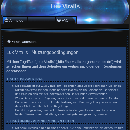
Lux Vitalis
Anmelden
Registrieren
FAQ
Foren-Übersicht
Lux Vitalis - Nutzungsbedingungen
Mit dem Zugriff auf „Lux Vitalis“ („http://lux.vitalis.thegamemaster.de“) wird
zwischen Ihnen und dem Betreiber ein Vertrag mit folgenden Regelungen
geschlossen:
1. NUTZUNGSVERTRAG
Mit dem Zugriff auf „Lux Vitalis“ (im Folgenden „das Board“) schließen Sie einen
Nutzungsvertrag mit dem Betreiber des Boards ab (im Folgenden „Betreiber“)
und erklären sich mit den nachfolgenden Regelungen einverstanden.
Wenn Sie mit diesen Regelungen nicht einverstanden sind, so dürfen Sie das
Board nicht weiter nutzen. Für die Nutzung des Boards gelten jeweils die an
dieser Stelle veröffentlichten Regelungen.
Der Nutzungsvertrag wird auf unbestimmte Zeit geschlossen und kann von
beiden Seiten ohne Einhaltung einer Frist jederzeit gekündigt werden.
2. EINRÄUMUNG VON NUTZUNGSRECHTEN
Mit dem Erstellen eines Beitrags erteilen Sie dem Betreiber ein einfaches, zeitlich