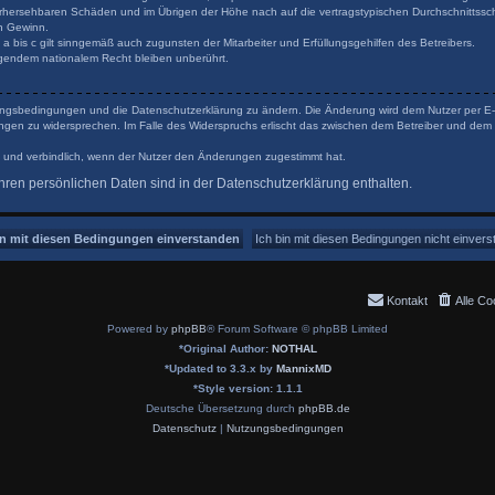
orhersehbaren Schäden und im Übrigen der Höhe nach auf die vertragstypischen Durchschnittsschä
n Gewinn.
 bis c gilt sinngemäß auch zugunsten der Mitarbeiter und Erfüllungsgehilfen des Betreibers.
gendem nationalem Recht bleiben unberührt.
tzungsbedingungen und die Datenschutzerklärung zu ändern. Die Änderung wird dem Nutzer per E-Ma
ungen zu widersprechen. Im Falle des Widerspruchs erlischt das zwischen dem Betreiber und dem 
 und verbindlich, wenn der Nutzer den Änderungen zugestimmt hat.
ren persönlichen Daten sind in der Datenschutzerklärung enthalten.
Kontakt
Alle Co
Powered by
phpBB
® Forum Software © phpBB Limited
*
Original Author:
NOTHAL
*
Updated to 3.3.x by
MannixMD
*
Style version: 1.1.1
Deutsche Übersetzung durch
phpBB.de
Datenschutz
|
Nutzungsbedingungen