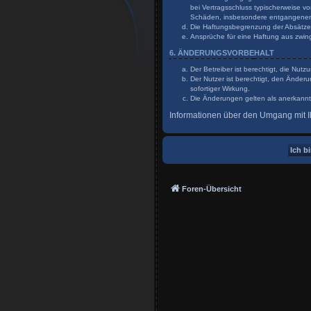
bei Vertragsschluss typischerweise v
Schäden, insbesondere entgangene
Die Haftungsbegrenzung der Absätze a
Ansprüche für eine Haftung aus zwin
6. ÄNDERUNGSVORBEHALT
Der Betreiber ist berechtigt, die Nu
Der Nutzer ist berechtigt, den Änder
sofortiger Wirkung.
Die Änderungen gelten als anerkannt
Informationen über den Umgang mit Ih
Foren-Übersicht