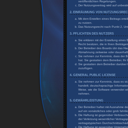
veröffentlichten Regelungen.
Der Nutzungsvertrag wird auf unbesti
2. EINRÄUMUNG VON NUTZUNGSRE
Mit dem Erstellen eines Beitrags erte
zu nutzen.
Das Nutzungsrecht nach Punkt 2, Un
3. PFLICHTEN DES NUTZERS
Sie erklären mit der Erstellung eines
Recht besitzen, die in Ihren Beiträg
Der Betreiber des Boards übt das Ha
Abmahnung zeitweise oder dauerhaft 
Sie nehmen zur Kenntnis, dass der Bet
hat. Sie gestatten dem Betreiber, Ihr
Sie gestatten dem Betreiber darüber 
zuzufügen.
4. GENERAL PUBLIC LICENSE
Sie nehmen zur Kenntnis, dass es sic
handelt; deutschsprachige Informati
Weise, wie die Software verwendet wi
nehmen.
5. GEWÄHRLEISTUNG
Der Betreiber haftet mit Ausnahme de
auf ein vorsätzliches oder grob fahr
Die Haftung ist gegenüber Verbrauch
der Verletzung wesentlicher Vertragsp
vertragstypischen Durchschnittsschä
Die Haftung ist gegenüber Unternehme