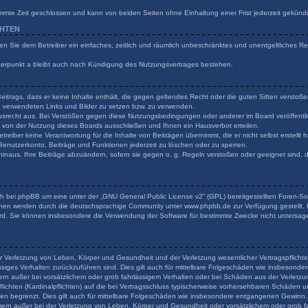
mmte Zeit geschlossen und kann von beiden Seiten ohne Einhaltung einer Frist jederzeit gekünd
CHTEN
ilen Sie dem Betreiber ein einfaches, zeitlich und räumlich unbeschränktes und unentgeltliches 
terpunkt a bleibt auch nach Kündigung des Nutzungsvertrages bestehen.
 Beitrags, dass er keine Inhalte enthält, die gegen geltendes Recht oder die guten Sitten verstoß
en verwendeten Links und Bilder zu setzen bzw. zu verwenden.
usrecht aus. Bei Verstößen gegen diese Nutzungsbedingungen oder anderer im Board veröffentli
von der Nutzung dieses Boards ausschließen und Ihnen ein Hausverbot erteilen.
reiber keine Verantwortung für die Inhalte von Beiträgen übernimmt, die er nicht selbst erstellt
 Benutzerkonto, Beiträge und Funktionen jederzeit zu löschen oder zu sperren.
hinaus, Ihre Beiträge abzuändern, sofern sie gegen o. g. Regeln verstoßen oder geeignet sind,
h bei phpBB um eine unter der „
GNU General Public License v2
“ (GPL) bereitgestellten Foren-
onen werden durch die deutschsprachige Community unter www.phpbb.de zur Verfügung gestellt. B
rd. Sie können insbesondere die Verwendung der Software für bestimmte Zwecke nicht untersage
r Verletzung von Leben, Körper und Gesundheit und der Verletzung wesentlicher Vertragspflichten
lässiges Verhalten zurückzuführen sind. Dies gilt auch für mittelbare Folgeschäden wie insbeson
ern außer bei vorsätzlichem oder grob fahrlässigem Verhalten oder bei Schäden aus der Verlet
flichten (Kardinalpflichten) auf die bei Vertragsschluss typischerweise vorhersehbaren Schäden 
den begrenzt. Dies gilt auch für mittelbare Folgeschäden wie insbesondere entgangenen Gewinn.
rn außer bei der Verletzung von Leben, Körper und Gesundheit oder vorsätzlichem oder grob fa