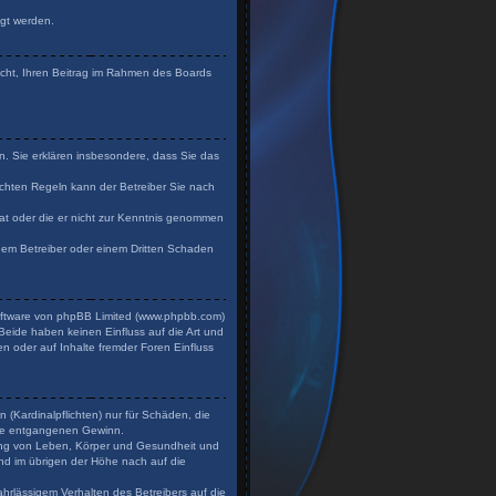
igt werden.
Recht, Ihren Beitrag im Rahmen des Boards
en. Sie erklären insbesondere, dass Sie das
chten Regeln kann der Betreiber Sie nach
 hat oder die er nicht zur Kenntnis genommen
 dem Betreiber oder einem Dritten Schaden
Software von phpBB Limited (www.phpbb.com)
eide haben keinen Einfluss auf die Art und
n oder auf Inhalte fremder Foren Einfluss
 (Kardinalpflichten) nur für Schäden, die
dere entgangenen Gewinn.
zung von Leben, Körper und Gesundheit und
und im übrigen der Höhe nach auf die
hrlässigem Verhalten des Betreibers auf die