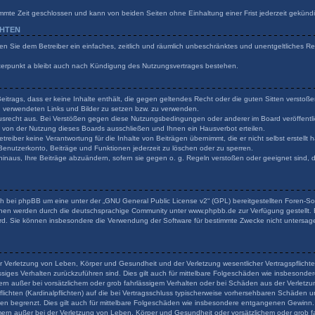
mmte Zeit geschlossen und kann von beiden Seiten ohne Einhaltung einer Frist jederzeit gekünd
CHTEN
ilen Sie dem Betreiber ein einfaches, zeitlich und räumlich unbeschränktes und unentgeltliches 
terpunkt a bleibt auch nach Kündigung des Nutzungsvertrages bestehen.
 Beitrags, dass er keine Inhalte enthält, die gegen geltendes Recht oder die guten Sitten verstoß
en verwendeten Links und Bilder zu setzen bzw. zu verwenden.
usrecht aus. Bei Verstößen gegen diese Nutzungsbedingungen oder anderer im Board veröffentli
von der Nutzung dieses Boards ausschließen und Ihnen ein Hausverbot erteilen.
reiber keine Verantwortung für die Inhalte von Beiträgen übernimmt, die er nicht selbst erstellt
 Benutzerkonto, Beiträge und Funktionen jederzeit zu löschen oder zu sperren.
hinaus, Ihre Beiträge abzuändern, sofern sie gegen o. g. Regeln verstoßen oder geeignet sind,
h bei phpBB um eine unter der „
GNU General Public License v2
“ (GPL) bereitgestellten Foren-
onen werden durch die deutschsprachige Community unter www.phpbb.de zur Verfügung gestellt. B
rd. Sie können insbesondere die Verwendung der Software für bestimmte Zwecke nicht untersage
r Verletzung von Leben, Körper und Gesundheit und der Verletzung wesentlicher Vertragspflichten
lässiges Verhalten zurückzuführen sind. Dies gilt auch für mittelbare Folgeschäden wie insbeson
ern außer bei vorsätzlichem oder grob fahrlässigem Verhalten oder bei Schäden aus der Verlet
flichten (Kardinalpflichten) auf die bei Vertragsschluss typischerweise vorhersehbaren Schäden 
den begrenzt. Dies gilt auch für mittelbare Folgeschäden wie insbesondere entgangenen Gewinn.
rn außer bei der Verletzung von Leben, Körper und Gesundheit oder vorsätzlichem oder grob fa