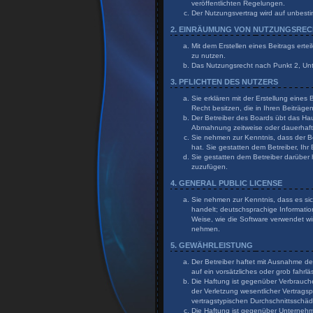
veröffentlichten Regelungen.
Der Nutzungsvertrag wird auf unbesti
2. EINRÄUMUNG VON NUTZUNGSRE
Mit dem Erstellen eines Beitrags erte
zu nutzen.
Das Nutzungsrecht nach Punkt 2, Un
3. PFLICHTEN DES NUTZERS
Sie erklären mit der Erstellung eines
Recht besitzen, die in Ihren Beiträg
Der Betreiber des Boards übt das Ha
Abmahnung zeitweise oder dauerhaft 
Sie nehmen zur Kenntnis, dass der Bet
hat. Sie gestatten dem Betreiber, Ihr
Sie gestatten dem Betreiber darüber 
zuzufügen.
4. GENERAL PUBLIC LICENSE
Sie nehmen zur Kenntnis, dass es sic
handelt; deutschsprachige Informati
Weise, wie die Software verwendet wi
nehmen.
5. GEWÄHRLEISTUNG
Der Betreiber haftet mit Ausnahme de
auf ein vorsätzliches oder grob fahr
Die Haftung ist gegenüber Verbrauch
der Verletzung wesentlicher Vertragsp
vertragstypischen Durchschnittsschä
Die Haftung ist gegenüber Unternehme