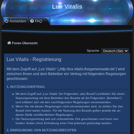
Lux Vitalis
Anmelden
FAQ
Foren-Übersicht
Sprache:
Lux Vitalis - Registrierung
Mit dem Zugriff auf „Lux Vitalis“ („http://lux.vitalis.thegamemaster.de“) wird
zwischen Ihnen und dem Betreiber ein Vertrag mit folgenden Regelungen
geschlossen:
1. NUTZUNGSVERTRAG
Mit dem Zugriff auf „Lux Vitalis“ (im Folgenden „das Board“) schließen Sie einen
Nutzungsvertrag mit dem Betreiber des Boards ab (im Folgenden „Betreiber“)
und erklären sich mit den nachfolgenden Regelungen einverstanden.
Wenn Sie mit diesen Regelungen nicht einverstanden sind, so dürfen Sie das
Board nicht weiter nutzen. Für die Nutzung des Boards gelten jeweils die an
dieser Stelle veröffentlichten Regelungen.
Der Nutzungsvertrag wird auf unbestimmte Zeit geschlossen und kann von
beiden Seiten ohne Einhaltung einer Frist jederzeit gekündigt werden.
2. EINRÄUMUNG VON NUTZUNGSRECHTEN