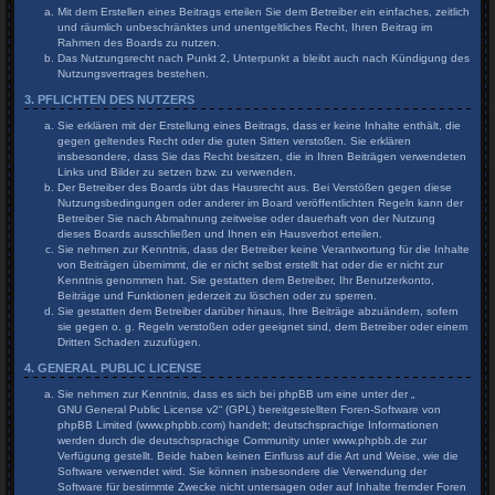
Mit dem Erstellen eines Beitrags erteilen Sie dem Betreiber ein einfaches, zeitlich
und räumlich unbeschränktes und unentgeltliches Recht, Ihren Beitrag im
Rahmen des Boards zu nutzen.
Das Nutzungsrecht nach Punkt 2, Unterpunkt a bleibt auch nach Kündigung des
Nutzungsvertrages bestehen.
3. PFLICHTEN DES NUTZERS
Sie erklären mit der Erstellung eines Beitrags, dass er keine Inhalte enthält, die
gegen geltendes Recht oder die guten Sitten verstoßen. Sie erklären
insbesondere, dass Sie das Recht besitzen, die in Ihren Beiträgen verwendeten
Links und Bilder zu setzen bzw. zu verwenden.
Der Betreiber des Boards übt das Hausrecht aus. Bei Verstößen gegen diese
Nutzungsbedingungen oder anderer im Board veröffentlichten Regeln kann der
Betreiber Sie nach Abmahnung zeitweise oder dauerhaft von der Nutzung
dieses Boards ausschließen und Ihnen ein Hausverbot erteilen.
Sie nehmen zur Kenntnis, dass der Betreiber keine Verantwortung für die Inhalte
von Beiträgen übernimmt, die er nicht selbst erstellt hat oder die er nicht zur
Kenntnis genommen hat. Sie gestatten dem Betreiber, Ihr Benutzerkonto,
Beiträge und Funktionen jederzeit zu löschen oder zu sperren.
Sie gestatten dem Betreiber darüber hinaus, Ihre Beiträge abzuändern, sofern
sie gegen o. g. Regeln verstoßen oder geeignet sind, dem Betreiber oder einem
Dritten Schaden zuzufügen.
4. GENERAL PUBLIC LICENSE
Sie nehmen zur Kenntnis, dass es sich bei phpBB um eine unter der „
GNU General Public License v2
“ (GPL) bereitgestellten Foren-Software von
phpBB Limited (www.phpbb.com) handelt; deutschsprachige Informationen
werden durch die deutschsprachige Community unter www.phpbb.de zur
Verfügung gestellt. Beide haben keinen Einfluss auf die Art und Weise, wie die
Software verwendet wird. Sie können insbesondere die Verwendung der
Software für bestimmte Zwecke nicht untersagen oder auf Inhalte fremder Foren