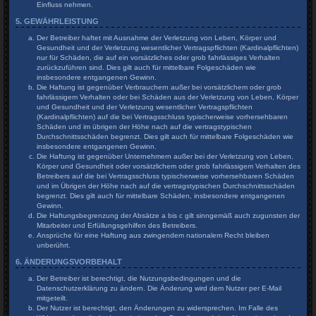
Einfluss nehmen.
5. GEWÄHRLEISTUNG
Der Betreiber haftet mit Ausnahme der Verletzung von Leben, Körper und
Gesundheit und der Verletzung wesentlicher Vertragspflichten (Kardinalpflichten)
nur für Schäden, die auf ein vorsätzliches oder grob fahrlässiges Verhalten
zurückzuführen sind. Dies gilt auch für mittelbare Folgeschäden wie
insbesondere entgangenen Gewinn.
Die Haftung ist gegenüber Verbrauchern außer bei vorsätzlichem oder grob
fahrlässigem Verhalten oder bei Schäden aus der Verletzung von Leben, Körper
und Gesundheit und der Verletzung wesentlicher Vertragspflichten
(Kardinalpflichten) auf die bei Vertragsschluss typischerweise vorhersehbaren
Schäden und im übrigen der Höhe nach auf die vertragstypischen
Durchschnittsschäden begrenzt. Dies gilt auch für mittelbare Folgeschäden wie
insbesondere entgangenen Gewinn.
Die Haftung ist gegenüber Unternehmern außer bei der Verletzung von Leben,
Körper und Gesundheit oder vorsätzlichem oder grob fahrlässigem Verhalten des
Betreibers auf die bei Vertragsschluss typischerweise vorhersehbaren Schäden
und im Übrigen der Höhe nach auf die vertragstypischen Durchschnittsschäden
begrenzt. Dies gilt auch für mittelbare Schäden, insbesondere entgangenen
Gewinn.
Die Haftungsbegrenzung der Absätze a bis c gilt sinngemäß auch zugunsten der
Mitarbeiter und Erfüllungsgehilfen des Betreibers.
Ansprüche für eine Haftung aus zwingendem nationalem Recht bleiben
unberührt.
6. ÄNDERUNGSVORBEHALT
Der Betreiber ist berechtigt, die Nutzungsbedingungen und die
Datenschutzerklärung zu ändern. Die Änderung wird dem Nutzer per E-Mail
mitgeteilt.
Der Nutzer ist berechtigt, den Änderungen zu widersprechen. Im Falle des