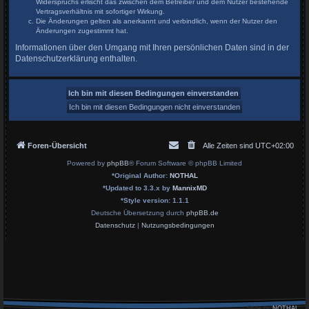
Widerspruchs erlischt das zwischen dem Betreiber und dem Nutzer bestehende
Vertragsverhältnis mit sofortiger Wirkung.
Die Änderungen gelten als anerkannt und verbindlich, wenn der Nutzer den
Änderungen zugestimmt hat.
Informationen über den Umgang mit Ihren persönlichen Daten sind in der
Datenschutzerklärung enthalten.
Foren-Übersicht
Alle Zeiten sind
UTC+02:00
Powered by
phpBB
® Forum Software © phpBB Limited
*
Original Author:
NOTHAL
*
Updated to 3.3.x by
MannixMD
*
Style version: 1.1.1
Deutsche Übersetzung durch
phpBB.de
Datenschutz
|
Nutzungsbedingungen
Style by
NOTHAL