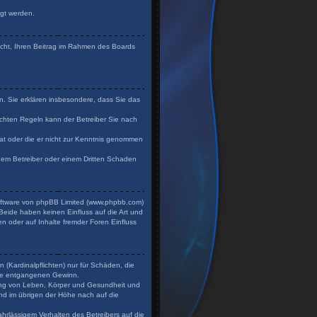
igt werden.
Recht, Ihren Beitrag im Rahmen des Boards
en. Sie erklären insbesondere, dass Sie das
chten Regeln kann der Betreiber Sie nach
 hat oder die er nicht zur Kenntnis genommen
 dem Betreiber oder einem Dritten Schaden
Software von phpBB Limited (www.phpbb.com)
eide haben keinen Einfluss auf die Art und
n oder auf Inhalte fremder Foren Einfluss
 (Kardinalpflichten) nur für Schäden, die
dere entgangenen Gewinn.
zung von Leben, Körper und Gesundheit und
und im übrigen der Höhe nach auf die
hrlässigem Verhalten des Betreibers auf die