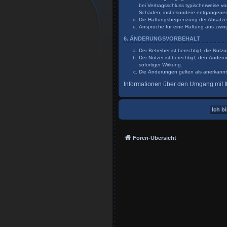
bei Vertragsschluss typischerweise v
Schäden, insbesondere entgangene
Die Haftungsbegrenzung der Absätze a
Ansprüche für eine Haftung aus zwin
6. ÄNDERUNGSVORBEHALT
Der Betreiber ist berechtigt, die Nu
Der Nutzer ist berechtigt, den Änder
sofortiger Wirkung.
Die Änderungen gelten als anerkannt
Informationen über den Umgang mit Ih
Foren-Übersicht