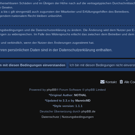
orhersehbaren Schäden und im Übrigen der Höhe nach auf die vertragstypischen Durchschnittsschä
n Gewinn.
 bis c gilt sinngemäß auch zugunsten der Mitarbeiter und Erfüllungsgehilfen des Betreibers.
gendem nationalem Recht bleiben unberührt.
tzungsbedingungen und die Datenschutzerklärung zu ändern. Die Änderung wird dem Nutzer per E-Ma
ungen zu widersprechen. Im Falle des Widerspruchs erlischt das zwischen dem Betreiber und dem 
 und verbindlich, wenn der Nutzer den Änderungen zugestimmt hat.
ren persönlichen Daten sind in der Datenschutzerklärung enthalten.
Kontakt
Alle Co
Powered by
phpBB
® Forum Software © phpBB Limited
*
Original Author:
NOTHAL
*
Updated to 3.3.x by
MannixMD
*
Style version: 1.1.1
Deutsche Übersetzung durch
phpBB.de
Datenschutz
|
Nutzungsbedingungen