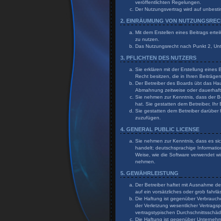
veröffentlichten Regelungen.
Der Nutzungsvertrag wird auf unbesti
2. EINRÄUMUNG VON NUTZUNGSRE
Mit dem Erstellen eines Beitrags erte
zu nutzen.
Das Nutzungsrecht nach Punkt 2, Un
3. PFLICHTEN DES NUTZERS
Sie erklären mit der Erstellung eines
Recht besitzen, die in Ihren Beiträg
Der Betreiber des Boards übt das Ha
Abmahnung zeitweise oder dauerhaft 
Sie nehmen zur Kenntnis, dass der Bet
hat. Sie gestatten dem Betreiber, Ihr
Sie gestatten dem Betreiber darüber 
zuzufügen.
4. GENERAL PUBLIC LICENSE
Sie nehmen zur Kenntnis, dass es sic
handelt; deutschsprachige Informati
Weise, wie die Software verwendet wi
nehmen.
5. GEWÄHRLEISTUNG
Der Betreiber haftet mit Ausnahme de
auf ein vorsätzliches oder grob fahr
Die Haftung ist gegenüber Verbrauch
der Verletzung wesentlicher Vertragsp
vertragstypischen Durchschnittsschä
Die Haftung ist gegenüber Unternehme