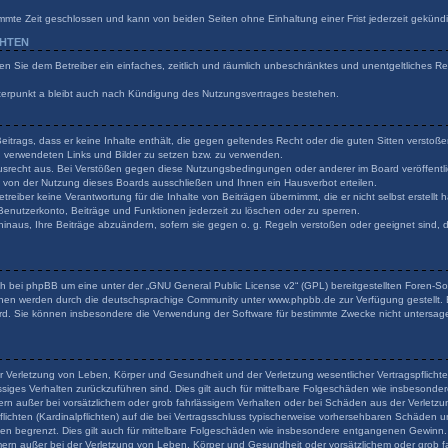
mmte Zeit geschlossen und kann von beiden Seiten ohne Einhaltung einer Frist jederzeit gekünd
CHTEN
ilen Sie dem Betreiber ein einfaches, zeitlich und räumlich unbeschränktes und unentgeltliches 
terpunkt a bleibt auch nach Kündigung des Nutzungsvertrages bestehen.
 Beitrags, dass er keine Inhalte enthält, die gegen geltendes Recht oder die guten Sitten verstoß
en verwendeten Links und Bilder zu setzen bzw. zu verwenden.
usrecht aus. Bei Verstößen gegen diese Nutzungsbedingungen oder anderer im Board veröffentli
von der Nutzung dieses Boards ausschließen und Ihnen ein Hausverbot erteilen.
reiber keine Verantwortung für die Inhalte von Beiträgen übernimmt, die er nicht selbst erstellt
 Benutzerkonto, Beiträge und Funktionen jederzeit zu löschen oder zu sperren.
hinaus, Ihre Beiträge abzuändern, sofern sie gegen o. g. Regeln verstoßen oder geeignet sind,
h bei phpBB um eine unter der „
GNU General Public License v2
“ (GPL) bereitgestellten Foren-
onen werden durch die deutschsprachige Community unter www.phpbb.de zur Verfügung gestellt. B
rd. Sie können insbesondere die Verwendung der Software für bestimmte Zwecke nicht untersage
r Verletzung von Leben, Körper und Gesundheit und der Verletzung wesentlicher Vertragspflichten
lässiges Verhalten zurückzuführen sind. Dies gilt auch für mittelbare Folgeschäden wie insbeson
ern außer bei vorsätzlichem oder grob fahrlässigem Verhalten oder bei Schäden aus der Verlet
flichten (Kardinalpflichten) auf die bei Vertragsschluss typischerweise vorhersehbaren Schäden 
den begrenzt. Dies gilt auch für mittelbare Folgeschäden wie insbesondere entgangenen Gewinn.
rn außer bei der Verletzung von Leben, Körper und Gesundheit oder vorsätzlichem oder grob fa