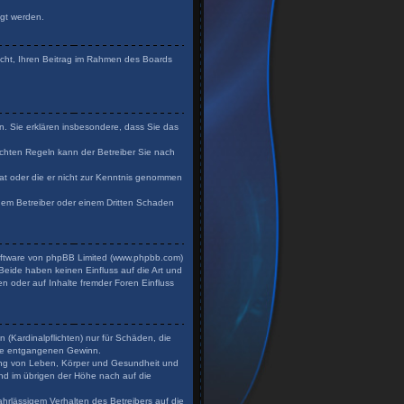
igt werden.
Recht, Ihren Beitrag im Rahmen des Boards
en. Sie erklären insbesondere, dass Sie das
chten Regeln kann der Betreiber Sie nach
 hat oder die er nicht zur Kenntnis genommen
 dem Betreiber oder einem Dritten Schaden
Software von phpBB Limited (www.phpbb.com)
eide haben keinen Einfluss auf die Art und
n oder auf Inhalte fremder Foren Einfluss
 (Kardinalpflichten) nur für Schäden, die
dere entgangenen Gewinn.
zung von Leben, Körper und Gesundheit und
und im übrigen der Höhe nach auf die
hrlässigem Verhalten des Betreibers auf die