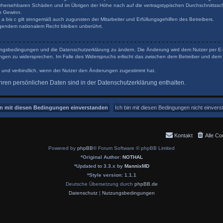
orhersehbaren Schäden und im Übrigen der Höhe nach auf die vertragstypischen Durchschnittsschä
n Gewinn.
 bis c gilt sinngemäß auch zugunsten der Mitarbeiter und Erfüllungsgehilfen des Betreibers.
gendem nationalem Recht bleiben unberührt.
tzungsbedingungen und die Datenschutzerklärung zu ändern. Die Änderung wird dem Nutzer per E-Ma
ungen zu widersprechen. Im Falle des Widerspruchs erlischt das zwischen dem Betreiber und dem 
 und verbindlich, wenn der Nutzer den Änderungen zugestimmt hat.
ren persönlichen Daten sind in der Datenschutzerklärung enthalten.
Kontakt
Alle Co
Powered by
phpBB
® Forum Software © phpBB Limited
*
Original Author:
NOTHAL
*
Updated to 3.3.x by
MannixMD
*
Style version: 1.1.1
Deutsche Übersetzung durch
phpBB.de
Datenschutz
|
Nutzungsbedingungen