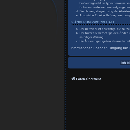
bei Vertragsschluss typischerweise v
Schäden, insbesondere entgangene
Die Haftungsbegrenzung der Absätze a
Ansprüche für eine Haftung aus zwin
6. ÄNDERUNGSVORBEHALT
Der Betreiber ist berechtigt, die Nu
Der Nutzer ist berechtigt, den Änder
sofortiger Wirkung.
Die Änderungen gelten als anerkannt
Informationen über den Umgang mit Ih
Foren-Übersicht