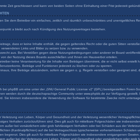
mmte Zeit geschlossen und kann von beiden Seiten ohne Einhaltung einer Frist jederzeit gekünd
CHTEN
ilen Sie dem Betreiber ein einfaches, zeitlich und räumlich unbeschränktes und unentgeltliches 
terpunkt a bleibt auch nach Kündigung des Nutzungsvertrages bestehen.
 Beitrags, dass er keine Inhalte enthält, die gegen geltendes Recht oder die guten Sitten verstoß
en verwendeten Links und Bilder zu setzen bzw. zu verwenden.
usrecht aus. Bei Verstößen gegen diese Nutzungsbedingungen oder anderer im Board veröffentli
von der Nutzung dieses Boards ausschließen und Ihnen ein Hausverbot erteilen.
reiber keine Verantwortung für die Inhalte von Beiträgen übernimmt, die er nicht selbst erstellt
 Benutzerkonto, Beiträge und Funktionen jederzeit zu löschen oder zu sperren.
hinaus, Ihre Beiträge abzuändern, sofern sie gegen o. g. Regeln verstoßen oder geeignet sind,
h bei phpBB um eine unter der „
GNU General Public License v2
“ (GPL) bereitgestellten Foren-
onen werden durch die deutschsprachige Community unter www.phpbb.de zur Verfügung gestellt. B
rd. Sie können insbesondere die Verwendung der Software für bestimmte Zwecke nicht untersage
r Verletzung von Leben, Körper und Gesundheit und der Verletzung wesentlicher Vertragspflichten
lässiges Verhalten zurückzuführen sind. Dies gilt auch für mittelbare Folgeschäden wie insbeson
ern außer bei vorsätzlichem oder grob fahrlässigem Verhalten oder bei Schäden aus der Verlet
flichten (Kardinalpflichten) auf die bei Vertragsschluss typischerweise vorhersehbaren Schäden 
den begrenzt. Dies gilt auch für mittelbare Folgeschäden wie insbesondere entgangenen Gewinn.
rn außer bei der Verletzung von Leben, Körper und Gesundheit oder vorsätzlichem oder grob fa