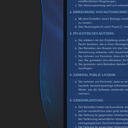
veröffentlichten Regelungen.
Der Nutzungsvertrag wird auf unbesti
2. EINRÄUMUNG VON NUTZUNGSRE
Mit dem Erstellen eines Beitrags erte
zu nutzen.
Das Nutzungsrecht nach Punkt 2, Un
3. PFLICHTEN DES NUTZERS
Sie erklären mit der Erstellung eines
Recht besitzen, die in Ihren Beiträg
Der Betreiber des Boards übt das Ha
Abmahnung zeitweise oder dauerhaft 
Sie nehmen zur Kenntnis, dass der Bet
hat. Sie gestatten dem Betreiber, Ihr
Sie gestatten dem Betreiber darüber 
zuzufügen.
4. GENERAL PUBLIC LICENSE
Sie nehmen zur Kenntnis, dass es sic
handelt; deutschsprachige Informati
Weise, wie die Software verwendet wi
nehmen.
5. GEWÄHRLEISTUNG
Der Betreiber haftet mit Ausnahme de
auf ein vorsätzliches oder grob fahr
Die Haftung ist gegenüber Verbrauch
der Verletzung wesentlicher Vertragsp
vertragstypischen Durchschnittsschä
Die Haftung ist gegenüber Unternehme