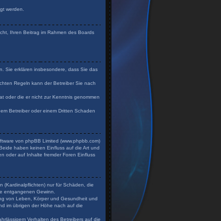
igt werden.
Recht, Ihren Beitrag im Rahmen des Boards
en. Sie erklären insbesondere, dass Sie das
chten Regeln kann der Betreiber Sie nach
 hat oder die er nicht zur Kenntnis genommen
 dem Betreiber oder einem Dritten Schaden
Software von phpBB Limited (www.phpbb.com)
eide haben keinen Einfluss auf die Art und
n oder auf Inhalte fremder Foren Einfluss
 (Kardinalpflichten) nur für Schäden, die
dere entgangenen Gewinn.
zung von Leben, Körper und Gesundheit und
und im übrigen der Höhe nach auf die
hrlässigem Verhalten des Betreibers auf die