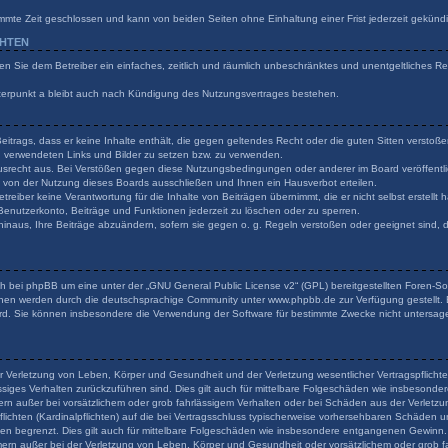
mmte Zeit geschlossen und kann von beiden Seiten ohne Einhaltung einer Frist jederzeit gekünd
CHTEN
ilen Sie dem Betreiber ein einfaches, zeitlich und räumlich unbeschränktes und unentgeltliches 
terpunkt a bleibt auch nach Kündigung des Nutzungsvertrages bestehen.
 Beitrags, dass er keine Inhalte enthält, die gegen geltendes Recht oder die guten Sitten verstoß
en verwendeten Links und Bilder zu setzen bzw. zu verwenden.
usrecht aus. Bei Verstößen gegen diese Nutzungsbedingungen oder anderer im Board veröffentli
von der Nutzung dieses Boards ausschließen und Ihnen ein Hausverbot erteilen.
reiber keine Verantwortung für die Inhalte von Beiträgen übernimmt, die er nicht selbst erstellt
 Benutzerkonto, Beiträge und Funktionen jederzeit zu löschen oder zu sperren.
hinaus, Ihre Beiträge abzuändern, sofern sie gegen o. g. Regeln verstoßen oder geeignet sind,
h bei phpBB um eine unter der „
GNU General Public License v2
“ (GPL) bereitgestellten Foren-
onen werden durch die deutschsprachige Community unter www.phpbb.de zur Verfügung gestellt. B
rd. Sie können insbesondere die Verwendung der Software für bestimmte Zwecke nicht untersage
r Verletzung von Leben, Körper und Gesundheit und der Verletzung wesentlicher Vertragspflichten
lässiges Verhalten zurückzuführen sind. Dies gilt auch für mittelbare Folgeschäden wie insbeson
ern außer bei vorsätzlichem oder grob fahrlässigem Verhalten oder bei Schäden aus der Verlet
flichten (Kardinalpflichten) auf die bei Vertragsschluss typischerweise vorhersehbaren Schäden 
den begrenzt. Dies gilt auch für mittelbare Folgeschäden wie insbesondere entgangenen Gewinn.
rn außer bei der Verletzung von Leben, Körper und Gesundheit oder vorsätzlichem oder grob fa