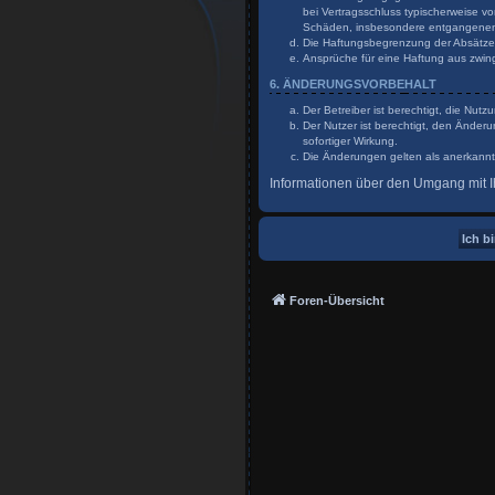
bei Vertragsschluss typischerweise v
Schäden, insbesondere entgangene
Die Haftungsbegrenzung der Absätze a
Ansprüche für eine Haftung aus zwin
6. ÄNDERUNGSVORBEHALT
Der Betreiber ist berechtigt, die Nu
Der Nutzer ist berechtigt, den Änder
sofortiger Wirkung.
Die Änderungen gelten als anerkannt
Informationen über den Umgang mit Ih
Foren-Übersicht