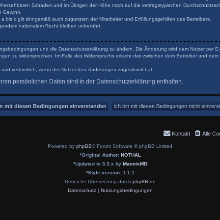
orhersehbaren Schäden und im Übrigen der Höhe nach auf die vertragstypischen Durchschnittsschä
n Gewinn.
 bis c gilt sinngemäß auch zugunsten der Mitarbeiter und Erfüllungsgehilfen des Betreibers.
gendem nationalem Recht bleiben unberührt.
tzungsbedingungen und die Datenschutzerklärung zu ändern. Die Änderung wird dem Nutzer per E-Ma
ungen zu widersprechen. Im Falle des Widerspruchs erlischt das zwischen dem Betreiber und dem 
 und verbindlich, wenn der Nutzer den Änderungen zugestimmt hat.
ren persönlichen Daten sind in der Datenschutzerklärung enthalten.
Kontakt
Alle Co
Powered by
phpBB
® Forum Software © phpBB Limited
*
Original Author:
NOTHAL
*
Updated to 3.3.x by
MannixMD
*
Style version: 1.1.1
Deutsche Übersetzung durch
phpBB.de
Datenschutz
|
Nutzungsbedingungen