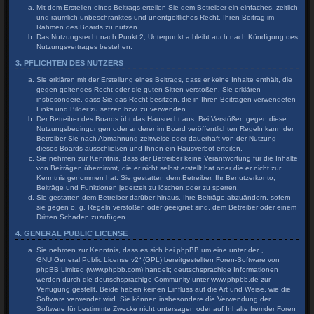
Mit dem Erstellen eines Beitrags erteilen Sie dem Betreiber ein einfaches, zeitlich
und räumlich unbeschränktes und unentgeltliches Recht, Ihren Beitrag im
Rahmen des Boards zu nutzen.
Das Nutzungsrecht nach Punkt 2, Unterpunkt a bleibt auch nach Kündigung des
Nutzungsvertrages bestehen.
3. PFLICHTEN DES NUTZERS
Sie erklären mit der Erstellung eines Beitrags, dass er keine Inhalte enthält, die
gegen geltendes Recht oder die guten Sitten verstoßen. Sie erklären
insbesondere, dass Sie das Recht besitzen, die in Ihren Beiträgen verwendeten
Links und Bilder zu setzen bzw. zu verwenden.
Der Betreiber des Boards übt das Hausrecht aus. Bei Verstößen gegen diese
Nutzungsbedingungen oder anderer im Board veröffentlichten Regeln kann der
Betreiber Sie nach Abmahnung zeitweise oder dauerhaft von der Nutzung
dieses Boards ausschließen und Ihnen ein Hausverbot erteilen.
Sie nehmen zur Kenntnis, dass der Betreiber keine Verantwortung für die Inhalte
von Beiträgen übernimmt, die er nicht selbst erstellt hat oder die er nicht zur
Kenntnis genommen hat. Sie gestatten dem Betreiber, Ihr Benutzerkonto,
Beiträge und Funktionen jederzeit zu löschen oder zu sperren.
Sie gestatten dem Betreiber darüber hinaus, Ihre Beiträge abzuändern, sofern
sie gegen o. g. Regeln verstoßen oder geeignet sind, dem Betreiber oder einem
Dritten Schaden zuzufügen.
4. GENERAL PUBLIC LICENSE
Sie nehmen zur Kenntnis, dass es sich bei phpBB um eine unter der „
GNU General Public License v2
“ (GPL) bereitgestellten Foren-Software von
phpBB Limited (www.phpbb.com) handelt; deutschsprachige Informationen
werden durch die deutschsprachige Community unter www.phpbb.de zur
Verfügung gestellt. Beide haben keinen Einfluss auf die Art und Weise, wie die
Software verwendet wird. Sie können insbesondere die Verwendung der
Software für bestimmte Zwecke nicht untersagen oder auf Inhalte fremder Foren