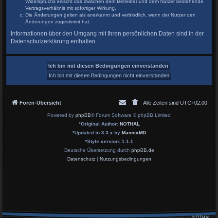
Widerspruchs erlischt das zwischen dem Betreiber und dem Nutzer bestehende
Vertragsverhältnis mit sofortiger Wirkung.
Die Änderungen gelten als anerkannt und verbindlich, wenn der Nutzer den
Änderungen zugestimmt hat.
Informationen über den Umgang mit Ihren persönlichen Daten sind in der
Datenschutzerklärung enthalten.
Foren-Übersicht
Alle Zeiten sind
UTC+02:00
Powered by
phpBB
® Forum Software © phpBB Limited
*
Original Author:
NOTHAL
*
Updated to 3.3.x by
MannixMD
*
Style version: 1.1.1
Deutsche Übersetzung durch
phpBB.de
Datenschutz
|
Nutzungsbedingungen
Style by
NOTHAL