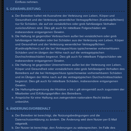
Einfluss nehmen.
5. GEWÄHRLEISTUNG
Der Betreiber haftet mit Ausnahme der Verletzung von Leben, Körper und
Gesundheit und der Verletzung wesentlicher Vertragspflichten (Kardinalpflichten)
nur für Schäden, die auf ein vorsätzliches oder grob fahrlässiges Verhalten
zurückzuführen sind. Dies gilt auch für mittelbare Folgeschäden wie
insbesondere entgangenen Gewinn.
Die Haftung ist gegenüber Verbrauchern außer bei vorsätzlichem oder grob
fahrlässigem Verhalten oder bei Schäden aus der Verletzung von Leben, Körper
und Gesundheit und der Verletzung wesentlicher Vertragspflichten
(Kardinalpflichten) auf die bei Vertragsschluss typischerweise vorhersehbaren
Schäden und im übrigen der Höhe nach auf die vertragstypischen
Durchschnittsschäden begrenzt. Dies gilt auch für mittelbare Folgeschäden wie
insbesondere entgangenen Gewinn.
Die Haftung ist gegenüber Unternehmern außer bei der Verletzung von Leben,
Körper und Gesundheit oder vorsätzlichem oder grob fahrlässigem Verhalten des
Betreibers auf die bei Vertragsschluss typischerweise vorhersehbaren Schäden
und im Übrigen der Höhe nach auf die vertragstypischen Durchschnittsschäden
begrenzt. Dies gilt auch für mittelbare Schäden, insbesondere entgangenen
Gewinn.
Die Haftungsbegrenzung der Absätze a bis c gilt sinngemäß auch zugunsten der
Mitarbeiter und Erfüllungsgehilfen des Betreibers.
Ansprüche für eine Haftung aus zwingendem nationalem Recht bleiben
unberührt.
6. ÄNDERUNGSVORBEHALT
Der Betreiber ist berechtigt, die Nutzungsbedingungen und die
Datenschutzerklärung zu ändern. Die Änderung wird dem Nutzer per E-Mail
mitgeteilt.
Der Nutzer ist berechtigt, den Änderungen zu widersprechen. Im Falle des