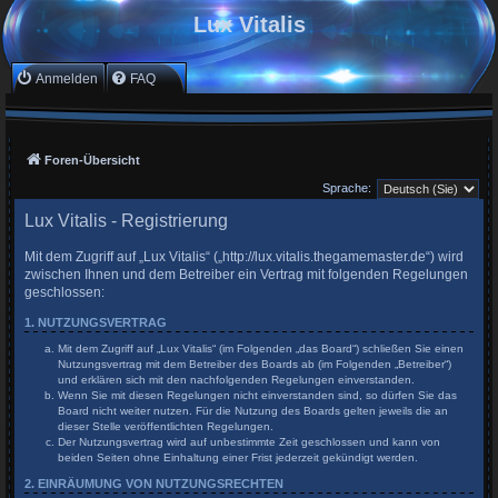
Lux Vitalis
Anmelden
FAQ
Foren-Übersicht
Sprache:
Lux Vitalis - Registrierung
Mit dem Zugriff auf „Lux Vitalis“ („http://lux.vitalis.thegamemaster.de“) wird
zwischen Ihnen und dem Betreiber ein Vertrag mit folgenden Regelungen
geschlossen:
1. NUTZUNGSVERTRAG
Mit dem Zugriff auf „Lux Vitalis“ (im Folgenden „das Board“) schließen Sie einen
Nutzungsvertrag mit dem Betreiber des Boards ab (im Folgenden „Betreiber“)
und erklären sich mit den nachfolgenden Regelungen einverstanden.
Wenn Sie mit diesen Regelungen nicht einverstanden sind, so dürfen Sie das
Board nicht weiter nutzen. Für die Nutzung des Boards gelten jeweils die an
dieser Stelle veröffentlichten Regelungen.
Der Nutzungsvertrag wird auf unbestimmte Zeit geschlossen und kann von
beiden Seiten ohne Einhaltung einer Frist jederzeit gekündigt werden.
2. EINRÄUMUNG VON NUTZUNGSRECHTEN