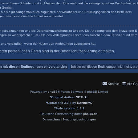
orhersehbaren Schäden und im Übrigen der Höhe nach auf die vertragstypischen Durchschnittsschä
n Gewinn.
 bis c gilt sinngemäß auch zugunsten der Mitarbeiter und Erfüllungsgehilfen des Betreibers.
gendem nationalem Recht bleiben unberührt.
tzungsbedingungen und die Datenschutzerklärung zu ändern. Die Änderung wird dem Nutzer per E-Ma
ungen zu widersprechen. Im Falle des Widerspruchs erlischt das zwischen dem Betreiber und dem 
 und verbindlich, wenn der Nutzer den Änderungen zugestimmt hat.
ren persönlichen Daten sind in der Datenschutzerklärung enthalten.
Kontakt
Alle Co
Powered by
phpBB
® Forum Software © phpBB Limited
*
Original Author:
NOTHAL
*
Updated to 3.3.x by
MannixMD
*
Style version: 1.1.1
Deutsche Übersetzung durch
phpBB.de
Datenschutz
|
Nutzungsbedingungen