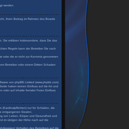
igt werden.
Recht, Ihren Beitrag im Rahmen des Boards
en. Sie erklären insbesondere, dass Sie das
chten Regeln kann der Betreiber Sie nach
 hat oder die er nicht zur Kenntnis genommen
 dem Betreiber oder einem Dritten Schaden
Software von phpBB Limited (www.phpbb.com)
eide haben keinen Einfluss auf die Art und
n oder auf Inhalte fremder Foren Einfluss
 (Kardinalpflichten) nur für Schäden, die
dere entgangenen Gewinn.
zung von Leben, Körper und Gesundheit und
und im übrigen der Höhe nach auf die
hrlässigem Verhalten des Betreibers auf die