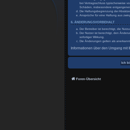
bei Vertragsschluss typischerweise v
Schäden, insbesondere entgangene
Die Haftungsbegrenzung der Absätze a
Ansprüche für eine Haftung aus zwin
6. ÄNDERUNGSVORBEHALT
Der Betreiber ist berechtigt, die Nu
Der Nutzer ist berechtigt, den Änder
sofortiger Wirkung.
Die Änderungen gelten als anerkannt
Informationen über den Umgang mit Ih
Foren-Übersicht