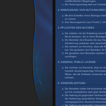
veröffentlichten Regelungen.
Der Nutzungsvertrag wird auf unbesti
2. EINRÄUMUNG VON NUTZUNGSRE
Mit dem Erstellen eines Beitrags erte
zu nutzen.
Das Nutzungsrecht nach Punkt 2, Un
3. PFLICHTEN DES NUTZERS
Sie erklären mit der Erstellung eines
Recht besitzen, die in Ihren Beiträg
Der Betreiber des Boards übt das Ha
Abmahnung zeitweise oder dauerhaft 
Sie nehmen zur Kenntnis, dass der Bet
hat. Sie gestatten dem Betreiber, Ihr
Sie gestatten dem Betreiber darüber 
zuzufügen.
4. GENERAL PUBLIC LICENSE
Sie nehmen zur Kenntnis, dass es sic
handelt; deutschsprachige Informati
Weise, wie die Software verwendet wi
nehmen.
5. GEWÄHRLEISTUNG
Der Betreiber haftet mit Ausnahme de
auf ein vorsätzliches oder grob fahr
Die Haftung ist gegenüber Verbrauch
der Verletzung wesentlicher Vertragsp
vertragstypischen Durchschnittsschä
Die Haftung ist gegenüber Unternehme