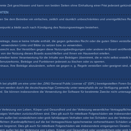
mmte Zeit geschlossen und kann von beiden Seiten ohne Einhaltung einer Frist jederzeit gekünd
CHTEN
ilen Sie dem Betreiber ein einfaches, zeitlich und räumlich unbeschränktes und unentgeltliches 
terpunkt a bleibt auch nach Kündigung des Nutzungsvertrages bestehen.
 Beitrags, dass er keine Inhalte enthält, die gegen geltendes Recht oder die guten Sitten verstoß
en verwendeten Links und Bilder zu setzen bzw. zu verwenden.
usrecht aus. Bei Verstößen gegen diese Nutzungsbedingungen oder anderer im Board veröffentli
von der Nutzung dieses Boards ausschließen und Ihnen ein Hausverbot erteilen.
reiber keine Verantwortung für die Inhalte von Beiträgen übernimmt, die er nicht selbst erstellt
 Benutzerkonto, Beiträge und Funktionen jederzeit zu löschen oder zu sperren.
hinaus, Ihre Beiträge abzuändern, sofern sie gegen o. g. Regeln verstoßen oder geeignet sind,
h bei phpBB um eine unter der „
GNU General Public License v2
“ (GPL) bereitgestellten Foren-
onen werden durch die deutschsprachige Community unter www.phpbb.de zur Verfügung gestellt. B
rd. Sie können insbesondere die Verwendung der Software für bestimmte Zwecke nicht untersage
r Verletzung von Leben, Körper und Gesundheit und der Verletzung wesentlicher Vertragspflichten
lässiges Verhalten zurückzuführen sind. Dies gilt auch für mittelbare Folgeschäden wie insbeson
ern außer bei vorsätzlichem oder grob fahrlässigem Verhalten oder bei Schäden aus der Verlet
flichten (Kardinalpflichten) auf die bei Vertragsschluss typischerweise vorhersehbaren Schäden 
den begrenzt. Dies gilt auch für mittelbare Folgeschäden wie insbesondere entgangenen Gewinn.
rn außer bei der Verletzung von Leben, Körper und Gesundheit oder vorsätzlichem oder grob fa